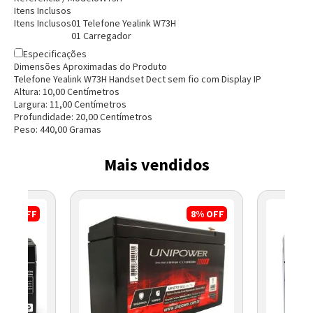
Itens Inclusos
Itens Inclusos
01 Telefone Yealink W73H
01 Carregador
Especificações
Dimensões Aproximadas do Produto
Telefone Yealink W73H Handset Dect sem fio com Display IP
Altura:
10,00
Centímetro
s
Largura:
11,00
Centímetro
s
Profundidade:
20,00
Centímetro
s
Peso:
440,00
Grama
s
Mais vendidos
17%
OFF
8%
OFF