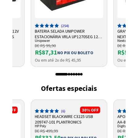
(254)
CHUMBO 12V
BATERIA SELADA UNIPOWER
GRAVADOR 
NTELBRAS
ESTACIONÁRIA VRLA UP1270SEG 12V
NEXTTECH
Unipower
Nextcall
7AH F187
DE R$ 99,90
DE R$ 684,
R$87,31
R$569,
NO PIX OU BOLETO
Ou em até 2x de R$ 45,95
Ou em até 
Ofertas especiais
17%
OFF
30%
OFF
(6)
HEADSET BLACKWIRE C3225 USB
APOIO ANT
209747-101 PLANTRONICS
AA-805 DIG
HP Poly
Digitador
DE R$ 499,99
DE R$ 101,
R$332,50
R$79,0