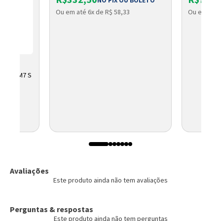
NO PIX OU BOLETO
Ou em até 6x de R$ 58,33
Ou em até 
LL HD IM7 S
ELBRAS
Avaliações
Este produto ainda não tem avaliações
Perguntas & respostas
Este produto ainda não tem perguntas