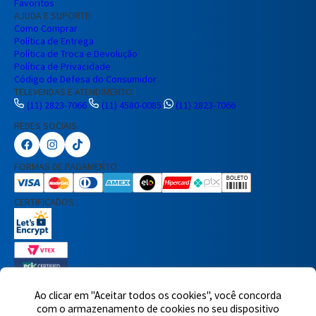
Favoritos
AJUDA E SUPORTE
Como Comprar
Política de Entrega
Política de Troca e Devolução
Política de Privacidade
Código de Defesa do Consumidor
TELEVENDAS E ATENDIMENTO
(11) 2823-7066
(11) 4580-0085
(11) 2823-7066
REDES SOCIAIS
Preencha seus dados para iniciar a
conversa no WhatsApp.
FORMAS DE PAGAMENTO
Nome Completo
CERTIFICADOS
E-mail
Telefone
Ao clicar em "Aceitar todos os cookies", você concorda
com o armazenamento de cookies no seu dispositivo
7460 avaliações reais