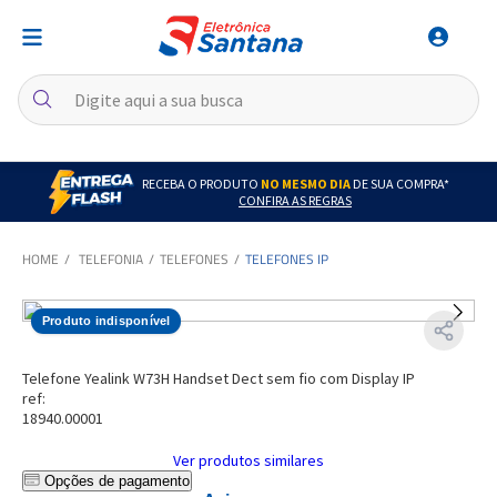
RECEBA O PRODUTO
NO MESMO DIA
DE SUA COMPRA*
CONFIRA AS REGRAS
TELEFONIA
TELEFONES
TELEFONES IP
Produto indisponível
Telefone Yealink W73H Handset Dect sem fio com Display IP
ref:
18940.00001
Ver produtos similares
Opções de pagamento