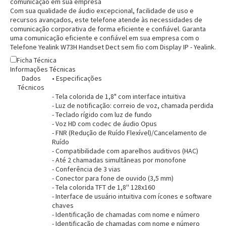
comunicação em sua empresa
Com sua qualidade de áudio excepcional, facilidade de uso e
recursos avançados, este telefone atende às necessidades de
comunicação corporativa de forma eficiente e confiável. Garanta
uma comunicação eficiente e confiável em sua empresa com o
Entrega Flash
Retire na Loja
Telefone Yealink W73H Handset Dect sem fio com Display IP - Yealink.
Ficha Técnica
Pagamento via Pix
Informações Técnicas
Cartão de crédito
Dados
• Especificações
Técnicos
- Tela colorida de 1,8" com interface intuitiva
- Luz de notificação: correio de voz, chamada perdida
- Teclado rígido com luz de fundo
- Voz HD com codec de áudio Opus
- FNR (Redução de Ruído Flexível)/Cancelamento de
Ruído
- Compatibilidade com aparelhos auditivos (HAC)
- Até 2 chamadas simultâneas por monofone
- Conferência de 3 vias
- Conector para fone de ouvido (3,5 mm)
- Tela colorida TFT de 1,8'' 128x160
- Interface de usuário intuitiva com ícones e software
chaves
Entendi
- Identificação de chamadas com nome e número
Entendi
- Identificação de chamadas com nome e número