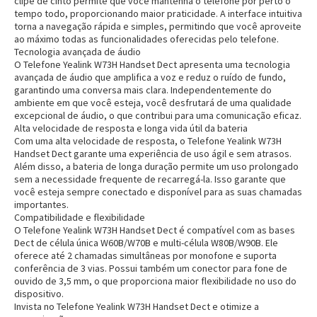
clipe de cinto permite que você mantenha o telefone por perto o
tempo todo, proporcionando maior praticidade. A interface intuitiva
torna a navegação rápida e simples, permitindo que você aproveite
ao máximo todas as funcionalidades oferecidas pelo telefone.
Tecnologia avançada de áudio
O Telefone Yealink W73H Handset Dect apresenta uma tecnologia
avançada de áudio que amplifica a voz e reduz o ruído de fundo,
garantindo uma conversa mais clara. Independentemente do
ambiente em que você esteja, você desfrutará de uma qualidade
excepcional de áudio, o que contribui para uma comunicação eficaz.
Alta velocidade de resposta e longa vida útil da bateria
Com uma alta velocidade de resposta, o Telefone Yealink W73H
Handset Dect garante uma experiência de uso ágil e sem atrasos.
Além disso, a bateria de longa duração permite um uso prolongado
sem a necessidade frequente de recarregá-la. Isso garante que
você esteja sempre conectado e disponível para as suas chamadas
importantes.
Compatibilidade e flexibilidade
O Telefone Yealink W73H Handset Dect é compatível com as bases
Dect de célula única W60B/W70B e multi-célula W80B/W90B. Ele
oferece até 2 chamadas simultâneas por monofone e suporta
conferência de 3 vias. Possui também um conector para fone de
ouvido de 3,5 mm, o que proporciona maior flexibilidade no uso do
dispositivo.
Invista no Telefone Yealink W73H Handset Dect e otimize a