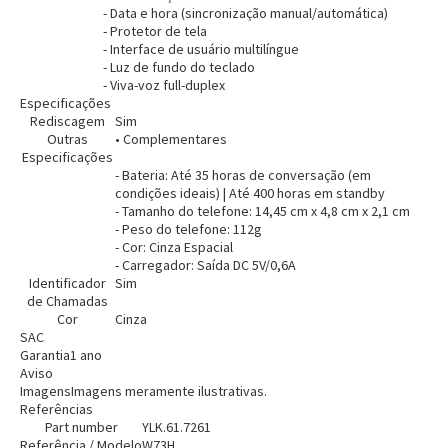
- Data e hora (sincronização manual/automática)
Entendi
Entendi
- Protetor de tela
- Interface de usuário multilíngue
- Luz de fundo do teclado
- Viva-voz full-duplex
Especificações
Rediscagem
Sim
Outras
• Complementares
Especificações
- Bateria: Até 35 horas de conversação (em
condições ideais) | Até 400 horas em standby
- Tamanho do telefone: 14,45 cm x 4,8 cm x 2,1 cm
- Peso do telefone: 112g
- Cor: Cinza Espacial
- Carregador: Saída DC 5V/0,6A
Identificador
Sim
de Chamadas
Cor
Cinza
SAC
Garantia
1 ano
Aviso
Imagens
Imagens meramente ilustrativas.
Referências
Part number
YLK.61.7261
Referência / Modelo
W73H