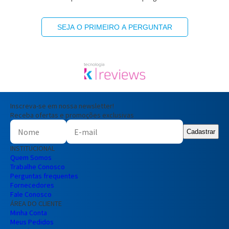
SEJA O PRIMEIRO A PERGUNTAR
Inscreva-se em nossa newsletter!
Receba ofertas e promoções exclusivas
Cadastrar
INSTITUCIONAL
Quem Somos
Trabalhe Conosco
Perguntas frequentes
Fornecedores
Fale Conosco
ÁREA DO CLIENTE
Minha Conta
Meus Pedidos