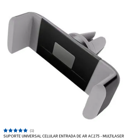
Entrega Flash
Retire na Loja
Pagamento via Pix
Cartão de crédito
(1)
SUPORTE UNIVERSAL CELULAR ENTRADA DE AR AC275 - MULTILASER