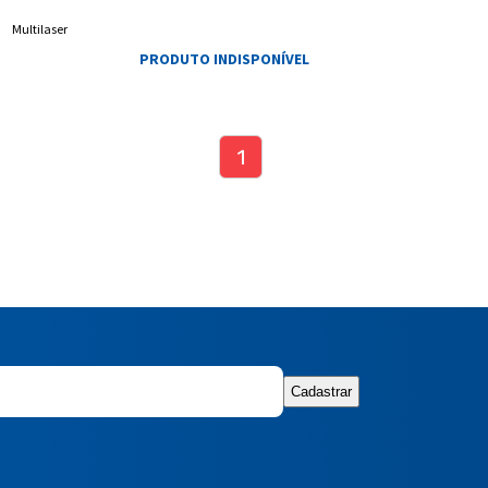
Multilaser
PRODUTO INDISPONÍVEL
1
Entendi
Entendi
Entendi
Entendi
Cadastrar