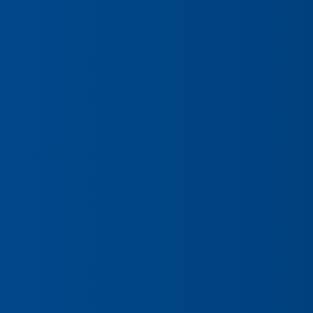
Preencha seus dados para iniciar a
conversa no WhatsApp.
Nome Completo
E-mail