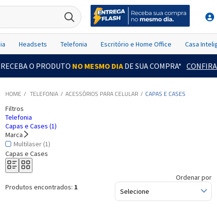
ia
Headsets
Telefonia
Escritório e Home Office
Casa Intel
RECEBA O PRODUTO
NO MESMO DIA
DE SUA COMPRA*
CONFIRA
TELEFONIA
ACESSÓRIOS PARA CELULAR
CAPAS E CASES
Filtros
Telefonia
Capas e Cases (1)
Marca
Multilaser (1)
Capas e Cases
Ordenar por
Produtos encontrados:
1