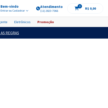
Bem-vindo
Atendimento
0
R$ 0,00
Entrar ou Cadastrar
(11) 2823-7066
igente
Eletrônicos
Promoção
 AS REGRAS