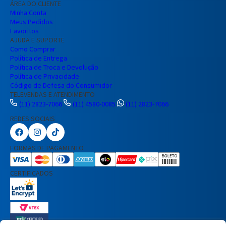
ÁREA DO CLIENTE
Minha Conta
Meus Pedidos
Favoritos
AJUDA E SUPORTE
Como Comprar
Política de Entrega
Política de Troca e Devolução
Política de Privacidade
Código de Defesa do Consumidor
TELEVENDAS E ATENDIMENTO
(11) 2823-7066
(11) 4580-0085
(11) 2823-7066
REDES SOCIAIS
Preencha seus dados para iniciar a
conversa no WhatsApp.
FORMAS DE PAGAMENTO
Nome Completo
CERTIFICADOS
E-mail