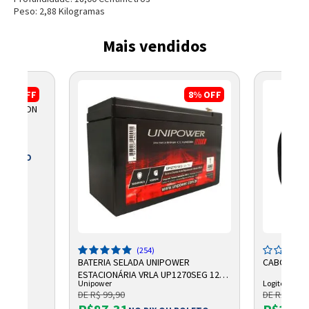
Peso:
2,88
Kilograma
s
Mais vendidos
3%
OFF
8%
OFF
O WATSON
 BOLETO
5
(254)
BATERIA SELADA UNIPOWER
CABO LOGI
ESTACIONÁRIA VRLA UP1270SEG 12V
Unipower
Logitech
7AH F187
DE R$ 99,90
DE R$ 2.750