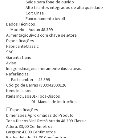
Saída para fone de ouvido
Entendi
Alto falantes integrados de alta qualidade
Cor: Cinza
Entendi
Entendi
Funcionamento bivolt
Dados Técnicos
Modelo
Austin 48.399
Alimentação
Bivolt com chave seletora
Especificações
Fabricante
Classic
SAC
Garantia
1 ano
Aviso
Imagens
Imagens meramente ilustrativas.
Referências
Part number
48.399
Código de Barras
7899942900126
Itens Inclusos
Itens Inclusos
01- Toca-Discos
01- Manual de Instruções
Especificações
Dimensões Aproximadas do Produto
Toca-Discos Vinil Retrô Austin 48.399 Classic
Altura:
33,00
Centímetro
s
Largura:
43,00
Centímetro
s
Profundidade:
18,00
Centímetro
s