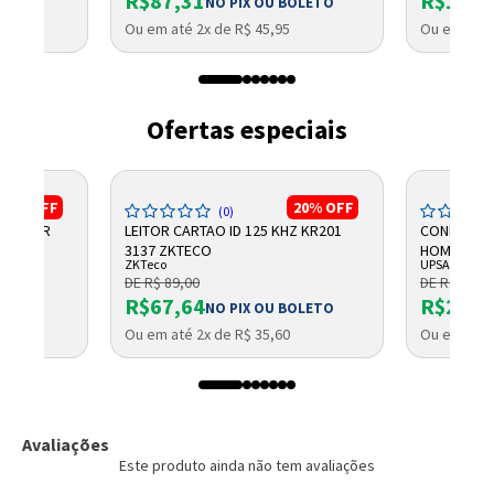
R$87,31
R$1.96
NO PIX OU BOLETO
Ou em até 2x de R$ 45,95
Ou em até 
Ofertas especiais
15%
OFF
20%
OFF
(0)
ONITOR
LEITOR CARTAO ID 125 KHZ KR201
CONDICIO
3137 ZKTECO
HOME 110V
ZKTeco
UPSAI
DE R$ 89,00
DE R$ 319,
R$67,64
R$214,
OLETO
NO PIX OU BOLETO
Ou em até 2x de R$ 35,60
Ou em até 
Avaliações
Este produto ainda não tem avaliações