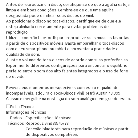
Antes de reproduzir um disco, certifique-se de que a agulha esteja
limpa e em boas condições. Lembre-se de que uma agulha
desgastada pode danificar seus discos de vinil.
Ao posicionar o disco no toca-discos, certifique-se de que ele
esteja alinhado corretamente para evitar problemas de
reprodução.
Entrega Flash
Retire na Loja
Utilize a conexão bluetooth para reproduzir suas músicas favoritas
a partir de dispositivos móveis. Basta emparelhar o toca-discos
Pagamento via Pix
com o seu smartphone ou tablet e aproveitar a praticidade e
Cartão de crédito
qualidade de som.
Ajuste o volume do toca-discos de acordo com suas preferências.
Experimente diferentes configurações para encontrar o equilíbrio
perfeito entre o som dos alto falantes integrados e o uso de fone
de ouvido.
Reviva seus momentos inesquecíveis com estilo e qualidade
incomparáveis, adquira o Toca-Discos Vinil Retrô Austin 48.399
Classic e mergulhe na nostalgia do som analógico em grande estilo.
Ficha Técnica
Informações Técnicas
Dados
Especificações técnicas:
Técnicos
Reproduz vinil 33/45/78
Conexão bluetooth para reprodução de músicas a partir
de dispositivos compatíveis
Entendi