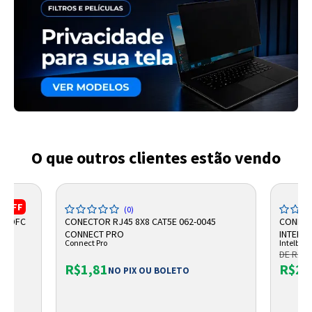
O que outros clientes estão vendo
%
OFF
(0)
AL DFC
CONECTOR RJ45 8X8 CAT5E 062-0045
CONECT
CONNECT PRO
INTELB
Connect Pro
Intelbras
DE R$ 3
R$1,81
R$26
NO PIX OU BOLETO