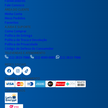
Fornecedores
Fale Conosco
ÁREA DO CLIENTE
Minha Conta
Meus Pedidos
Favoritos
AJUDA E SUPORTE
Como Comprar
Política de Entrega
Política de Troca e Devolução
Política de Privacidade
Código de Defesa do Consumidor
TELEVENDAS E ATENDIMENTO
(11) 2823-7066
(11) 4580-0085
(11) 2823-7066
REDES SOCIAIS
Preencha seus dados para iniciar a
conversa no WhatsApp.
FORMAS DE PAGAMENTO
Nome Completo
CERTIFICADOS
E-mail