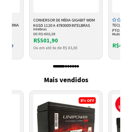
CONVERSOR DE MÍDIA GIGABIT WDM
OM BOBINA
TECLADO E
KGSD 1120 A 4780009 INTELBRAS
Intelbras
PTO TC609 
DE R$ 602,28
Multi
R$501,90
R$47,4
 BOLETO
Ou em até 6x de R$ 83,65
1
Mais vendidos
8%
OFF