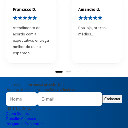
Francisco D.
Amandio d.
Atendimento de
Boa loja, preços
acordo com a
médios...
expectativa, entrega
melhor do que o
esperado.
Inscreva-se em nossa newsletter!
Receba ofertas e promoções exclusivas
Cadastrar
INSTITUCIONAL
Quem Somos
Trabalhe Conosco
Perguntas frequentes