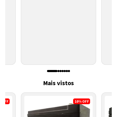
Mais vistos
%
OFF
10%
OFF