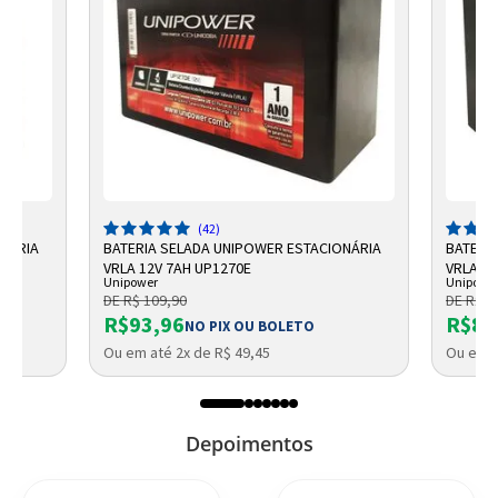
(42)
ONÁRIA
BATERIA SELADA UNIPOWER ESTACIONÁRIA
BATERI
VRLA 12V 7AH UP1270E
VRLA UP
Unipower
Unipowe
DE R$ 109,90
DE R$ 9
R$93,96
R$87
NO PIX OU BOLETO
Ou em até 2x de R$ 49,45
Ou em a
Depoimentos