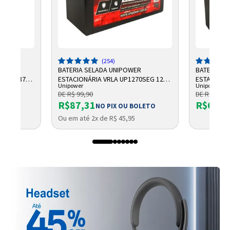
(254)
R
BATERIA SELADA UNIPOWER
BATERIA S
 AH F187
ESTACIONÁRIA VRLA UP1270SEG 12V
ESTACIONÁR
Unipower
Unipower
7AH F187
UP1213 06
DE R$ 99,90
DE R$ 66,9
R$87,31
R$61,6
OLETO
NO PIX OU BOLETO
Ou em até 2x de R$ 45,95