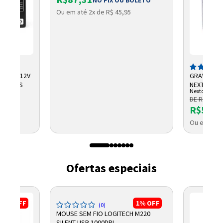
NO PIX OU BOLETO
Ou em até 2x de R$ 45,95
CHUMBO 12V
GRAVADOR 
NTELBRAS
NEXTTECH
Nextcall
DE R$ 684,
R$569,
Ou em até 
Ofertas especiais
13%
OFF
1%
OFF
(0)
MOUSE SEM FIO LOGITECH M220
SILENT USB 1000DPI