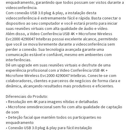
enquadramento, garantindo que todos possam ser vistos durante a
videoconferência.
Com conexão
USB 3.0
plug & play
, a instalação desta
videoconferência é extremamente fácil e rápida. Basta conectar o
dispositivo ao seu computador e você estará pronto para iniciar
suas reuniões virtuais com alta qualidade de áudio e vídeo.
Além disso, a Video Conferência USB 4K + Microfone Wireless
Evc2000 4290047 Intelbras possui
excelente alcance
, permitindo
que você se mova livremente durante a videoconferência
sem
perder a conexão
. Sua tecnologia avançada garante uma
comunicação estável e confiável, mesmo em ambientes com
interferências.
Dê um upgrade em suas reuniões virtuais e desfrute de uma
experiência
profissional
com a Video Conferência USB 4K +
Microfone Wireless Evc2000 4290047 Intelbras. Conecte-se com
colaboradores, clientes e parceiros de negócios de forma clara e
dinâmica, alcançando resultados mais
produtivos
e
eficientes
.
Diferenciais do Produto:
• Resolução em 4K para imagens nítidas e detalhadas
• Microfone omnidirecional sem fio com alta qualidade de captação
de som
• Deteção facial que mantém todos os participantes no
enquadramento
• Conexão USB 3.0 plug & play para fácil instalação