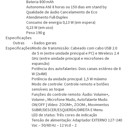
Bateria 800 mAh
Autonomia Até 8 horas ou 150 dias em stand by
Qualidade de áudio Cancelamento de Eco
Atendimento Full-Duplex
Consumo de energia 0,13 W (em espera)
0,23 W (em uso)
Peso 190 g
Entendi
Especificações
Entendi
Outras
• Dados gerais
Especificações
Modo de transmissão: Cabeado com cabo USB 2.0
Entendi
Entendi
de 5 m (entre unidade principal e PC) e Wireless 2.4
GHz (entre unidade principal e microfones de
expansão)
Potência dos autofalantes: Dois canais estéreo de 8
W (2x4W)
Potência da unidade principal: 1,5 W máximo
Modo de controle: Controle remoto e botões
sensíveis ao toque
Funções do controle remoto: Áudio: Volume+,
Volume-, Microfone Mudo, Autofalante Mudo.
ON/OFF | Vídeo: ZOOM+, ZOOM-, Movimentos
SUBIR/DESCER/ESQUERDA/DIREITA E Menu.
LED de status: Três cores de indicação
Tensão de alimentação: Adaptador EXTERNO 127~240
Vac – 50/60 Hz – 12 Vcd – 2