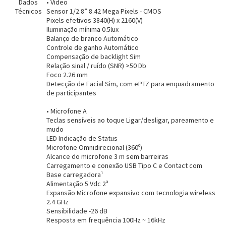
Dados
• Vídeo
Técnicos
Sensor 1/2.8” 8.42 Mega Pixels - CMOS
Pixels efetivos 3840(H) x 2160(V)
Iluminação mínima 0.5lux
Balanço de branco Automático
Controle de ganho Automático
Compensação de backlight Sim
Relação sinal / ruído (SNR) >50 Db
Foco 2.26 mm
Detecção de Facial Sim, com ePTZ para enquadramento
de participantes
• Microfone A
Entrega Flash
Retire na Loja
Teclas sensíveis ao toque Ligar/desligar, pareamento e
mudo
Pagamento via Pix
LED Indicação de Status
Cartão de crédito
Microfone Omnidirecional (360º)
Alcance do microfone 3 m sem barreiras
Carregamento e conexão USB Tipo C e Contact com
Base carregadora¹
Alimentação 5 Vdc 2ª
Expansão Microfone expansivo com tecnologia wireless
2.4 GHz
Sensibilidade -26 dB
Resposta em frequência 100Hz ~ 16kHz