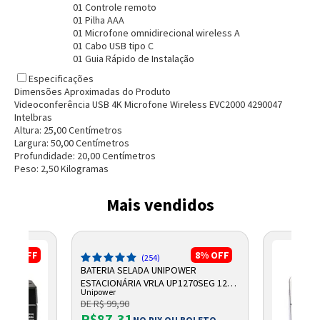
01 Controle remoto
01 Pilha AAA
01 Microfone omnidirecional wireless A
01 Cabo USB tipo C
01 Guia Rápido de Instalação
Especificações
Dimensões Aproximadas do Produto
Videoconferência USB 4K Microfone Wireless EVC2000 4290047
Intelbras
Altura:
25,00
Centímetro
s
Largura:
50,00
Centímetro
s
Profundidade:
20,00
Centímetro
s
Peso:
2,50
Kilograma
s
Mais vendidos
17%
OFF
8%
OFF
(254)
BATERIA SELADA UNIPOWER
ESTACIONÁRIA VRLA UP1270SEG 12V
Unipower
7AH F187
DE R$ 99,90
R$87,31