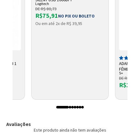
Logitech
DE R$ 80,73
R$75,91
NO PIX OU BOLETO
Ou em até 2x de R$ 39,95
V 115DB 1
ADAPTADOR
FÊMEA
5+
DE R$ 19,9
R$15,1
OLETO
Avaliações
Este produto ainda não tem avaliações