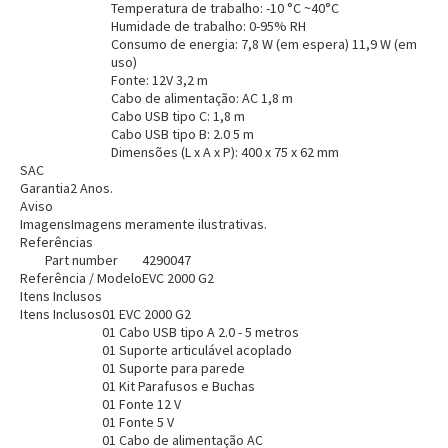
Temperatura de trabalho: -10 °C ~40°C
Humidade de trabalho: 0-95% RH
Consumo de energia: 7,8 W (em espera) 11,9 W (em
uso)
Fonte: 12V 3,2 m
Cabo de alimentação: AC 1,8 m
Cabo USB tipo C: 1,8 m
Cabo USB tipo B: 2.0 5 m
Dimensões (L x A x P): 400 x 75 x 62 mm
SAC
Garantia
2 Anos.
Aviso
Imagens
Imagens meramente ilustrativas.
Referências
Part number
4290047
Referência / Modelo
EVC 2000 G2
Itens Inclusos
Itens Inclusos
01 EVC 2000 G2
01 Cabo USB tipo A 2.0 - 5 metros
01 Suporte articulável acoplado
01 Suporte para parede
01 Kit Parafusos e Buchas
01 Fonte 12 V
01 Fonte 5 V
01 Cabo de alimentação AC