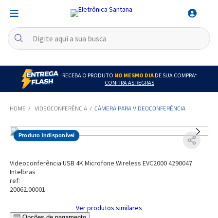
RECEBA O PRODUTO
NO MESMO DIA
DE SUA COMPRA*
CONFIRA AS REGRAS
VIDEOCONFERÊNCIA
CÂMERA PARA VIDEOCONFERÊNCIA
Produto indisponível
Videoconferência USB 4K Microfone Wireless EVC2000 4290047
Intelbras
ref:
20062.00001
Ver produtos similares
Opções de pagamento