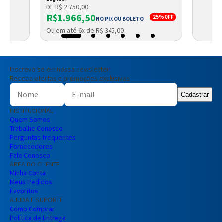
DE R$ 2.750,00
R$1.966,50
25%
OFF
NO PIX OU BOLETO
Ou em até 6x de R$ 345,00
Inscreva-se em nossa newsletter!
Receba ofertas e promoções exclusivas
Cadastrar
INSTITUCIONAL
Quem Somos
Trabalhe Conosco
Perguntas frequentes
Fornecedores
Fale Conosco
ÁREA DO CLIENTE
Minha Conta
Meus Pedidos
Favoritos
AJUDA E SUPORTE
Como Comprar
Política de Entrega