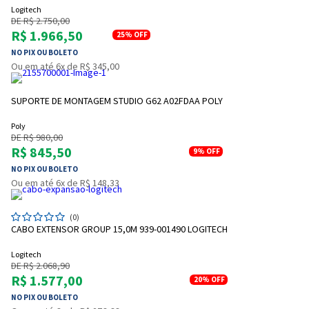
Logitech
DE R$ 2.750,00
R$ 1.966,50
25%
OFF
NO PIX OU BOLETO
Ou em até 6x de R$ 345,00
SUPORTE DE MONTAGEM STUDIO G62 A02FDAA POLY
Poly
DE R$ 980,00
R$ 845,50
9%
OFF
NO PIX OU BOLETO
Ou em até 6x de R$ 148,33
(0)
CABO EXTENSOR GROUP 15,0M 939-001490 LOGITECH
Logitech
DE R$ 2.068,90
R$ 1.577,00
20%
OFF
NO PIX OU BOLETO