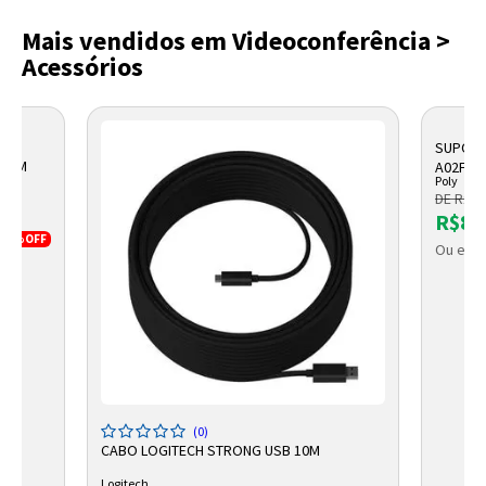
Mais vendidos em Videoconferência >
Acessórios
SUPORT
YCOM
A02FDA
Poly
DE R$ 9
R$84
17%
OFF
Ou em a
(0)
CABO LOGITECH STRONG USB 10M
Logitech