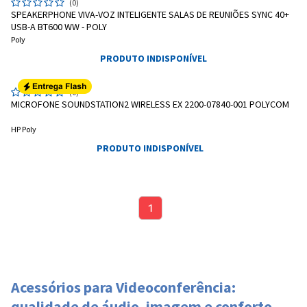
(0)
SPEAKERPHONE VIVA-VOZ INTELIGENTE SALAS DE REUNIÕES SYNC 40+
USB-A BT600 WW - POLY
Entrega Flash
Retire na Loja
Poly
PRODUTO INDISPONÍVEL
Pagamento via Pix
Cartão de crédito
(0)
MICROFONE SOUNDSTATION2 WIRELESS EX 2200-07840-001 POLYCOM
HP Poly
PRODUTO INDISPONÍVEL
1
Entendi
Entendi
Acessórios para Videoconferência:
Entendi
Entendi
qualidade de áudio, imagem e conforto