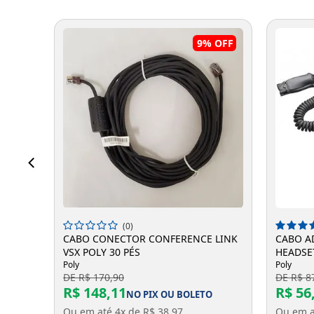
%
OFF
9%
OFF
ADICIONAR A SACOLA
A
(0)
210
CABO CONECTOR CONFERENCE LINK
CABO A
VSX POLY 30 PÉS
HEADSE
Poly
Poly
DE R$ 170,90
DE R$ 8
R$ 148,11
R$ 56
NO PIX OU BOLETO
Ou em até 4x de R$ 38,97
Ou em a