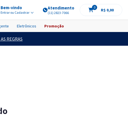
Bem-vindo
Atendimento
0
R$ 0,00
Entrar ou Cadastrar
(11) 2823-7066
igente
Eletrônicos
Promoção
 AS REGRAS
do