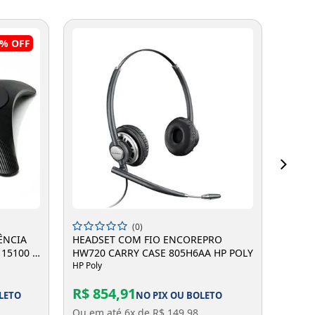
0%
OFF
ADICIONAR A SACOLA
(0)
ÊNCIA
HEADSET COM FIO ENCOREPRO
SUPOR
15100 -
HW720 CARRY CASE 805H6AA HP POLY
POLY
HP Poly
HP Poly
DE R$
R$ 854,91
R$ 4
LETO
NO PIX OU BOLETO
Ou em até 6x de R$ 149,98
Ou em