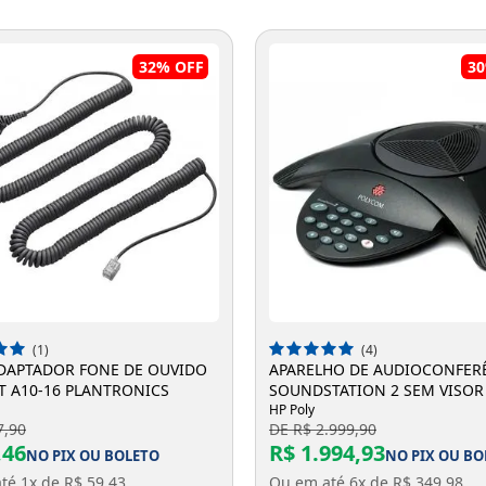
32%
OFF
3
Entrega Flash
Retire na Loja
Pagamento via Pix
Cartão de crédito
DICIONAR A SACOLA
ADICIONAR A SACOLA
(1)
(4)
DAPTADOR FONE DE OUVIDO
APARELHO DE AUDIOCONFER
T A10-16 PLANTRONICS
SOUNDSTATION 2 SEM VISOR 
Entendi
POLYCOM
HP Poly
7,90
DE R$ 2.999,90
Entendi
,46
R$ 1.994,93
NO PIX OU BOLETO
NO PIX OU BO
Entendi
Entendi
té 1x de R$ 59,43
Ou em até 6x de R$ 349,98