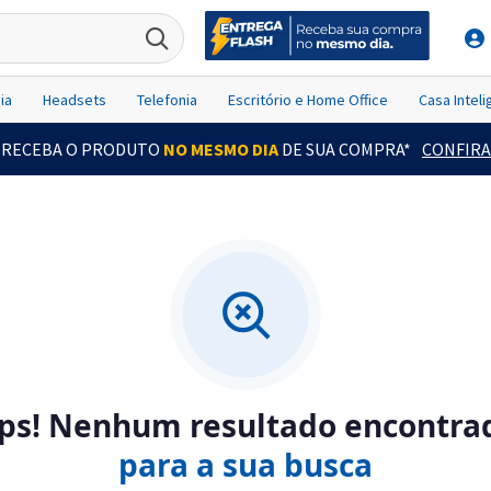
ia
Headsets
Telefonia
Escritório e Home Office
Casa Intel
RECEBA O PRODUTO
NO MESMO DIA
DE SUA COMPRA*
CONFIRA
ps! Nenhum resultado encontra
para a sua busca