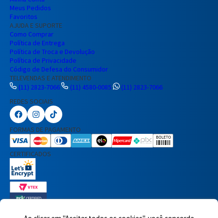
Meus Pedidos
Favoritos
AJUDA E SUPORTE
Como Comprar
Política de Entrega
Política de Troca e Devolução
Política de Privacidade
Código de Defesa do Consumidor
TELEVENDAS E ATENDIMENTO
(11) 2823-7066
(11) 4580-0085
(11) 2823-7066
REDES SOCIAIS
Preencha seus dados para iniciar a
conversa no WhatsApp.
FORMAS DE PAGAMENTO
Nome Completo
CERTIFICADOS
E-mail
Telefone