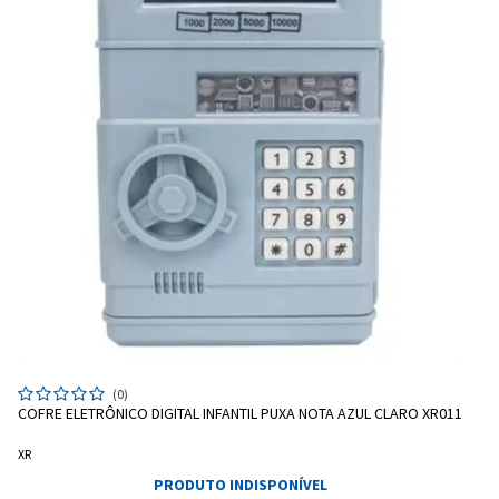
Entrega Flash
Retire na Loja
(0)
Pagamento via Pix
COFRE ELETRÔNICO DIGITAL INFANTIL PUXA NOTA AZUL CLARO XR011
Cartão de crédito
XR
PRODUTO INDISPONÍVEL