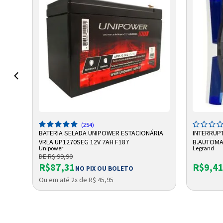
ADICIONAR A SACOLA
A
(254)
RIA
BATERIA SELADA UNIPOWER ESTACIONÁRIA
INTERRUP
VRLA UP1270SEG 12V 7AH F187
B.AUTOMAT
Unipower
Legrand
611010BC
DE R$ 99,90
R$87,31
R$9,4
NO PIX OU BOLETO
Ou em até 2x de R$ 45,95