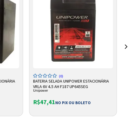
ADICIONAR A SACOLA
(0)
CIONÁRIA
BATERIA SELADA UNIPOWER ESTACIONÁRIA
CABO
VRLA 6V 4,5 AH F187 UP645SEG
Unipower
Logit
DE R
R$47,41
R$1
NO PIX OU BOLETO
Ou e