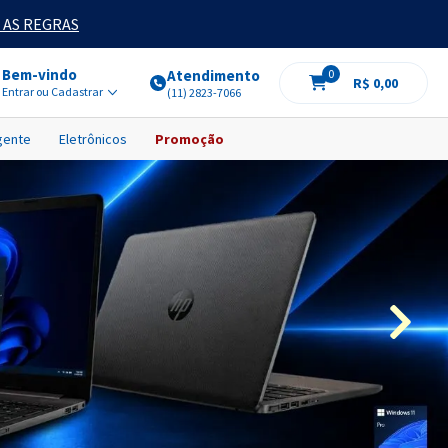
 AS REGRAS
Bem-vindo
Atendimento
0
R$ 0,00
Entrar ou Cadastrar
(11) 2823-7066
igente
Eletrônicos
Promoção