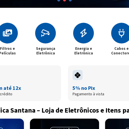
egurança
Energia e
Cabos e
Casa Inteli
letrônica
Eletrônica
Conectores
m até 12x
5% no Pix
crédito
Pagamento à vista
ica Santana – Loja de Eletrônicos e Itens p