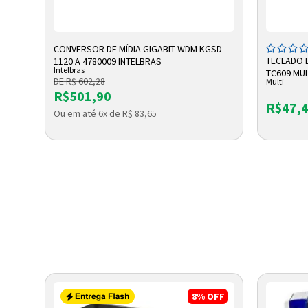
ADICIONAR A SACOLA
A
CONVERSOR DE MÍDIA GIGABIT WDM KGSD
 1
TECLADO 
1120 A 4780009 INTELBRAS
Intelbras
TC609 MUL
DE R$ 602,28
Multi
R$501,90
R$47,
Ou em até 6x de R$ 83,65
OFF
8%
OFF