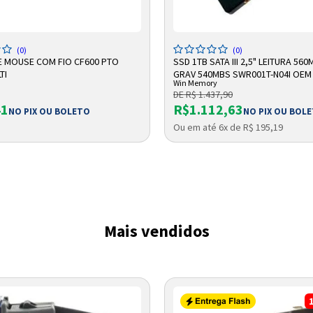
DICIONAR A SACOLA
ADICIONAR A SACOLA
(0)
(0)
E MOUSE COM FIO CF600 PTO
SSD 1TB SATA III 2,5" LEITURA 560
TI
GRAV 540MBS SWR001T-N04I OEM
Win Memory
MEMORY
DE R$ 1.437,90
41
R$1.112,63
NO PIX OU BOLETO
NO PIX OU BOL
Ou em até 6x de R$ 195,19
Entrega Flash
Retire na Loja
Pagamento via Pix
Cartão de crédito
Mais vendidos