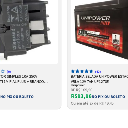
Entendi
Entendi
Entendi
Entendi
DICIONAR A SACOLA
ADICIONAR A SACOLA
(0)
(42)
TOR SIMPLES 10A 250V
BATERIA SELADA UNIPOWER ESTA
I 1M PIAL PLUS + BRANCO
VRLA 12V 7AH UP1270E
Unipower
 LEGRAND
DE R$ 109,90
1
R$93,96
NO PIX OU BOLETO
NO PIX OU BOLETO
Ou em até 2x de R$ 49,45