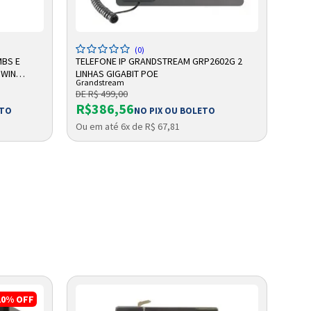
ADICIONAR A SACOLA
(0)
MBS E
TELEFONE IP GRANDSTREAM GRP2602G 2
TELE
 WIN
LINHAS GIGABIT POE
132X
Grandstream
Gran
DE R$ 499,00
DE R
R$386,56
R$
ETO
NO PIX OU BOLETO
Ou em até 6x de R$ 67,81
Ou e
10%
OFF