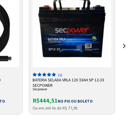
ADICIONAR A SACOLA
(1)
M
BATERIA SELADA VRLA 12V 33AH SP 12-33
BATE
SECPOWER
VRLA
Secpower
Unip
DE R
R$444,51
R$
ETO
NO PIX OU BOLETO
Ou em até 6x de R$ 77,98
Ou e