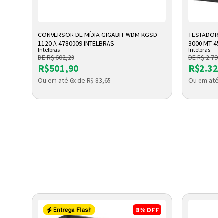
ADICIONAR A SACOLA
A
CONVERSOR DE MÍDIA GIGABIT WDM KGSD
TESTADOR
 KEYS
1120 A 4780009 INTELBRAS
3000 MT 4
Intelbras
Intelbras
DE R$ 602,28
DE R$ 2.79
R$501,90
R$2.32
Ou em até 6x de R$ 83,65
Ou em até
OFF
8%
OFF