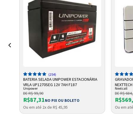
ADICIONAR A SACOLA
A
(254)
,2AH
BATERIA SELADA UNIPOWER ESTACIONÁRIA
GRAVADOR
VRLA UP1270SEG 12V 7AH F187
NEXTTECH
Unipower
Nextcall
DE R$ 99,90
DE R$ 684
R$87,31
R$569
NO PIX OU BOLETO
Ou em até 2x de R$ 45,95
Ou em até