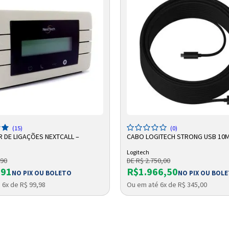
Entendi
Entendi
Entendi
Entendi
DICIONAR A SACOLA
ADICIONAR A SACOLA
(15)
(0)
 DE LIGAÇÕES NEXTCALL –
CABO LOGITECH STRONG USB 10
Logitech
,90
DE R$ 2.750,00
,91
R$1.966,50
NO PIX OU BOLETO
NO PIX OU BOL
 6x de R$ 99,98
Ou em até 6x de R$ 345,00