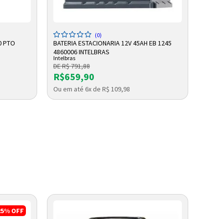
ADICIONAR A SACOLA
(0)
0 PTO
BATERIA ESTACIONARIA 12V 45AH EB 1245
GRAV
4860006 INTELBRAS
AM 4
Intelbras
Intelb
DE R$ 791,88
DE R
R$659,90
R$1
Ou em até 6x de R$ 109,98
Ou e
25%
OFF