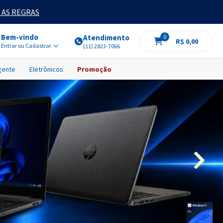
 AS REGRAS
Bem-vindo
Atendimento
0
R$ 0,00
Entrar ou Cadastrar
(11) 2823-7066
igente
Eletrônicos
Promoção