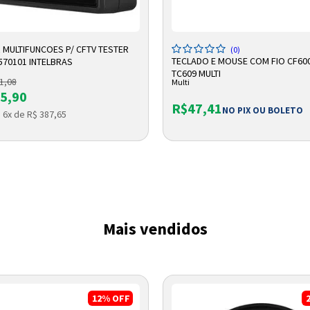
DICIONAR A SACOLA
ADICIONAR A SACOLA
 MULTIFUNCOES P/ CFTV TESTER
(0)
TECLADO E MOUSE COM FIO CF60
570101 INTELBRAS
TC609 MULTI
1,08
Multi
5,90
R$47,41
NO PIX OU BOLETO
 6x de R$ 387,65
Entrega Flash
Retire na Loja
Pagamento via Pix
Cartão de crédito
Mais vendidos
12%
OFF