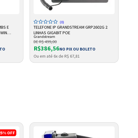
ADICIONAR A SACOLA
(0)
MBS E
TELEFONE IP GRANDSTREAM GRP2602G 2
TELE
 WIN
LINHAS GIGABIT POE
132X
Grandstream
Gran
DE R$ 499,00
DE R
R$386,56
R$
ETO
NO PIX OU BOLETO
Ou em até 6x de R$ 67,81
Ou e
25%
OFF