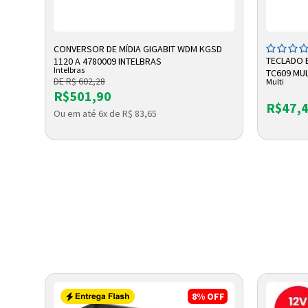
ADICIONAR A SACOLA
A
CONVERSOR DE MÍDIA GIGABIT WDM KGSD
 DIG
TECLADO 
1120 A 4780009 INTELBRAS
Intelbras
TC609 MUL
DE R$ 602,28
Multi
R$501,90
R$47,
Ou em até 6x de R$ 83,65
8%
OFF