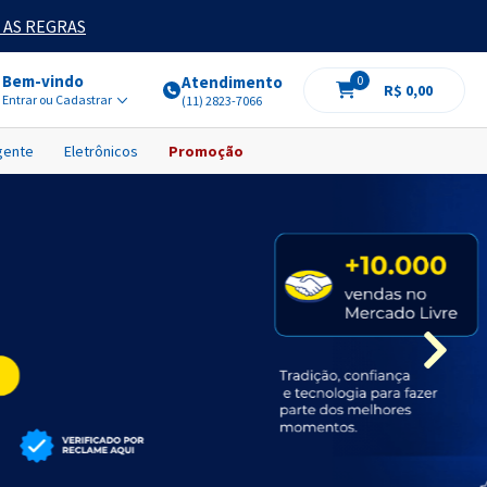
 AS REGRAS
Bem-vindo
Atendimento
0
R$ 0,00
Entrar ou Cadastrar
(11) 2823-7066
igente
Eletrônicos
Promoção