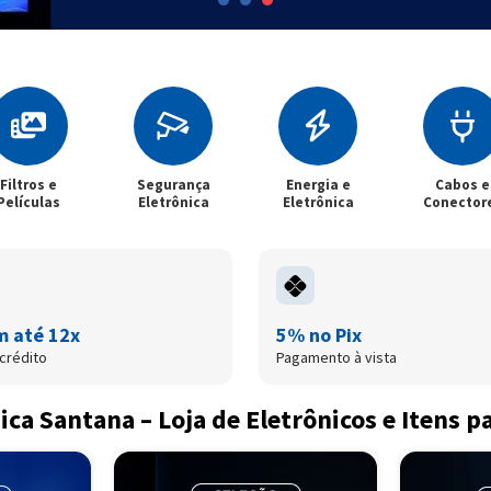
egurança
Energia e
Cabos e
Casa Inteli
letrônica
Eletrônica
Conectores
m até 12x
5% no Pix
crédito
Pagamento à vista
ica Santana – Loja de Eletrônicos e Itens p