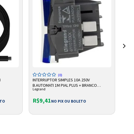
ADICIONAR A SACOLA
(0)
M
INTERRUPTOR SIMPLES 10A 250V
BATE
B.AUTOMATI 1M PIAL PLUS + BRANCO
VRLA
Legrand
Unip
611010BC LEGRAND
DE R
R$9,41
R$
ETO
NO PIX OU BOLETO
Ou e