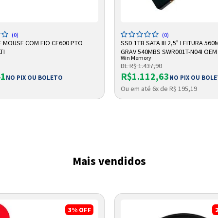
DICIONAR A SACOLA
ADICIONAR A SACOLA
(0)
(0)
E MOUSE COM FIO CF600 PTO
SSD 1TB SATA III 2,5" LEITURA 560
TI
GRAV 540MBS SWR001T-N04I OEM
Win Memory
MEMORY
DE R$ 1.437,90
41
R$1.112,63
NO PIX OU BOLETO
NO PIX OU BOL
Ou em até 6x de R$ 195,19
Entrega Flash
Retire na Loja
Pagamento via Pix
Cartão de crédito
Mais vendidos
3%
OFF