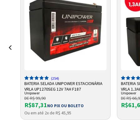
ADICIONAR A SACOLA
A
(254)
RIA
BATERIA SELADA UNIPOWER ESTACIONÁRIA
BATERIA 
VRLA UP1270SEG 12V 7AH F187
VRLA 1,3A
Unipower
Unipower
DE R$ 99,90
DE R$ 66,
R$87,31
R$61,
NO PIX OU BOLETO
Ou em até 2x de R$ 45,95