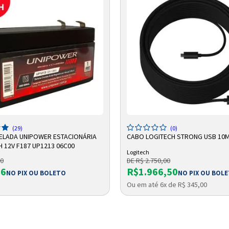
Entendi
Entendi
Entendi
Entendi
DICIONAR A SACOLA
ADICIONAR A SACOLA
(29)
(0)
SELADA UNIPOWER ESTACIONÁRIA
CABO LOGITECH STRONG USB 10
H 12V F187 UP1213 06C00
Logitech
90
DE R$ 2.750,00
66
R$1.966,50
NO PIX OU BOLETO
NO PIX OU BOL
Ou em até 6x de R$ 345,00