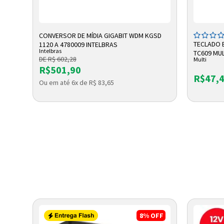
ADICIONAR A SACOLA
A
CONVERSOR DE MÍDIA GIGABIT WDM KGSD
 1
TECLADO 
1120 A 4780009 INTELBRAS
Intelbras
TC609 MUL
DE R$ 602,28
Multi
R$501,90
R$47,
Ou em até 6x de R$ 83,65
8%
OFF