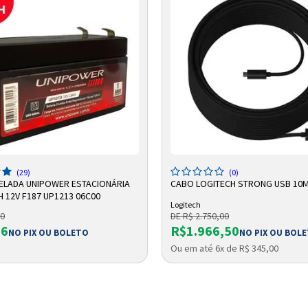
Entendi
Entendi
Entendi
Entendi
DICIONAR A SACOLA
ADICIONAR A SACOLA
(29)
(0)
SELADA UNIPOWER ESTACIONÁRIA
CABO LOGITECH STRONG USB 10
H 12V F187 UP1213 06C00
Logitech
90
DE R$ 2.750,00
66
R$1.966,50
NO PIX OU BOLETO
NO PIX OU BOL
Ou em até 6x de R$ 345,00