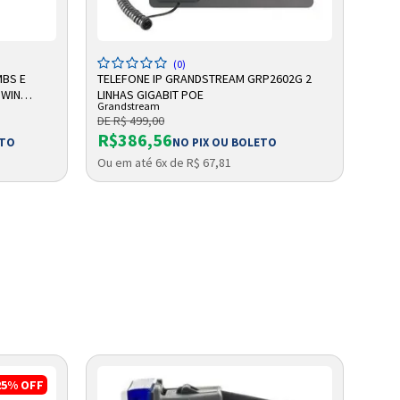
ADICIONAR A SACOLA
(0)
MBS E
TELEFONE IP GRANDSTREAM GRP2602G 2
TELE
 WIN
LINHAS GIGABIT POE
132X
Grandstream
Gran
DE R$ 499,00
DE R
R$386,56
R$
ETO
NO PIX OU BOLETO
Ou em até 6x de R$ 67,81
Ou e
25%
OFF