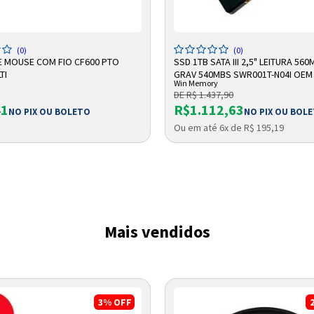
DICIONAR A SACOLA
ADICIONAR A SACOLA
(0)
(0)
E MOUSE COM FIO CF600 PTO
SSD 1TB SATA III 2,5" LEITURA 560
TI
GRAV 540MBS SWR001T-N04I OEM
Win Memory
MEMORY
DE R$ 1.437,90
41
R$1.112,63
NO PIX OU BOLETO
NO PIX OU BOL
Ou em até 6x de R$ 195,19
Entrega Flash
Retire na Loja
Pagamento via Pix
Cartão de crédito
Mais vendidos
3%
OFF