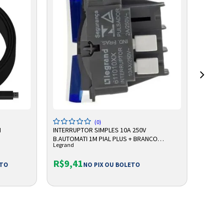
ADICIONAR A SACOLA
(0)
M
INTERRUPTOR SIMPLES 10A 250V
BATE
B.AUTOMATI 1M PIAL PLUS + BRANCO
VRLA
Legrand
Unip
611010BC LEGRAND
DE R
R$9,41
R$
ETO
NO PIX OU BOLETO
Ou e