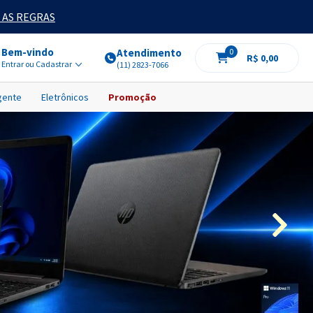
 AS REGRAS
Bem-vindo
Atendimento
0
R$ 0,00
Entrar ou Cadastrar
(11) 2823-7066
igente
Eletrônicos
Promoção