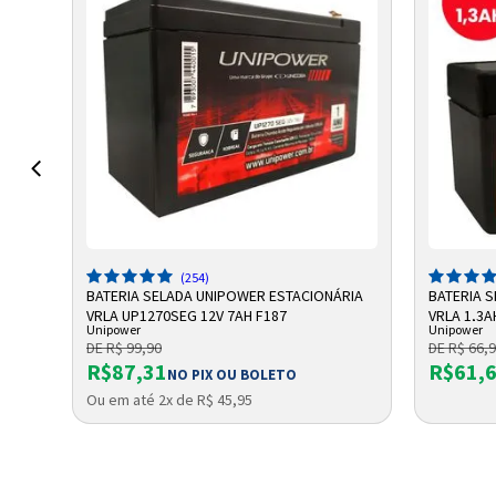
ADICIONAR A SACOLA
A
(254)
RIA
BATERIA SELADA UNIPOWER ESTACIONÁRIA
BATERIA 
VRLA UP1270SEG 12V 7AH F187
VRLA 1,3A
Unipower
Unipower
DE R$ 99,90
DE R$ 66,
R$87,31
R$61,
NO PIX OU BOLETO
Ou em até 2x de R$ 45,95