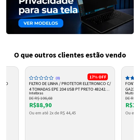
O que outros clientes estão vendo
17%
OFF
(0)
I HD
FILTRO DE LINHA / PROTETOR ELETRONICO C/
FONTE 
AS
4 TOMADAS EPE 204 USB PT PRETO 4824205
GA230 -
Intelbras
Multilase
INTELBRAS
DE R$ 106,68
DE R$ 1
R$88,90
R$10
Ou em até 2x de R$ 44,45
Ou em a