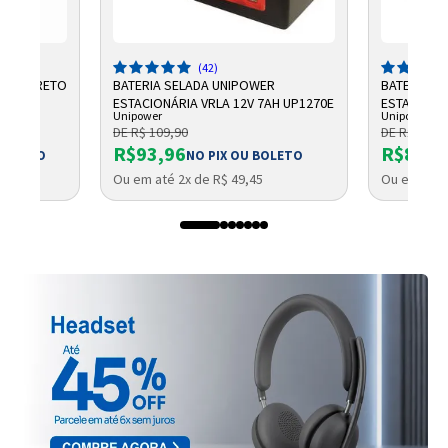
(42)
3" W9 PRETO
BATERIA SELADA UNIPOWER
BATERIA S
ESTACIONÁRIA VRLA 12V 7AH UP1270E
ESTACIONÁ
Unipower
Unipower
7AH F187
DE R$ 109,90
DE R$ 99,9
R$93,96
R$87,3
 BOLETO
NO PIX OU BOLETO
Ou em até 2x de R$ 49,45
Ou em até 