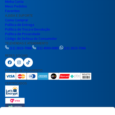
Minha Conta
Meus Pedidos
Favoritos
AJUDA E SUPORTE
Como Comprar
Política de Entrega
Política de Troca e Devolução
Política de Privacidade
Código de Defesa do Consumidor
TELEVENDAS E ATENDIMENTO
(11) 2823-7066
(11) 4580-0085
(11) 2823-7066
REDES SOCIAIS
Preencha seus dados para iniciar a
conversa no WhatsApp.
FORMAS DE PAGAMENTO
Nome Completo
CERTIFICADOS
E-mail
Telefone