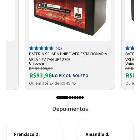
(42)
-5
BATERIA SELADA UNIPOWER ESTACIONÁRIA
BATERI
VRLA 12V 7AH UP1270E
VRLA UP
Unipower
Unipowe
DE R$ 109,90
DE R$ 9
R$93,96
R$87
NO PIX OU BOLETO
Ou em até 2x de R$ 49,45
Ou em a
Depoimentos
Francisco D.
Amandio d.