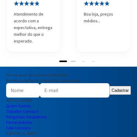
Atendimento de
Boa loja, preços
acordo com a
médios...
expectativa, entrega
melhor do que o
esperado.
Inscreva-se em nossa newsletter!
Receba ofertas e promoções exclusivas
Cadastrar
INSTITUCIONAL
Quem Somos
Trabalhe Conosco
Perguntas frequentes
Fornecedores
Fale Conosco
ÁREA DO CLIENTE