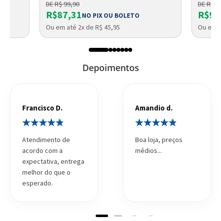
DE R$ 99,90
DE R$ 1
R$87,31
R$93
NO PIX OU BOLETO
Ou em até 2x de R$ 45,95
Ou em a
Depoimentos
Francisco D.
Amandio d.
Atendimento de
Boa loja, preços
acordo com a
médios...
expectativa, entrega
melhor do que o
esperado.