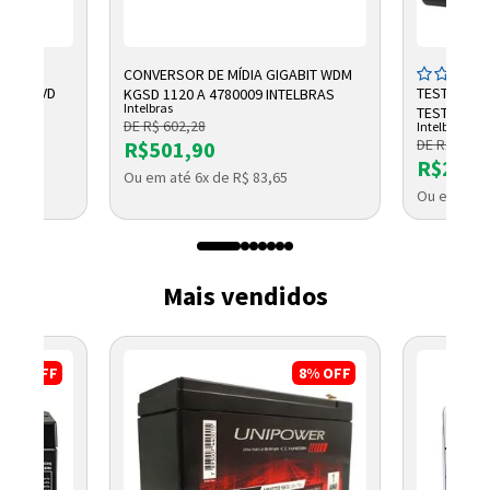
CONVERSOR DE MÍDIA GIGABIT WDM
AGEM NVD
TESTADOR 
KGSD 1120 A 4780009 INTELBRAS
Intelbras
BRAS
TESTER 300
DE R$ 602,28
Intelbras
DE R$ 2.791
R$501,90
R$2.32
Ou em até 6x de R$ 83,65
5
Ou em até 
Mais vendidos
17%
OFF
8%
OFF