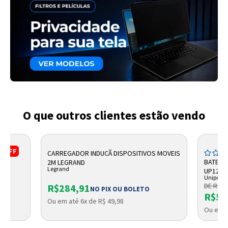
O que outros clientes estão vendo
%
OFF
CARREGADOR INDUCÃ DISPOSITIVOS MOVEIS
M7+
BATERIA
2M LEGRAND
Legrand
UP1245
Unipowe
DE R$ 8
R$284,91
NO PIX OU BOLETO
R$53
Ou em até 6x de R$ 49,98
Ou em a