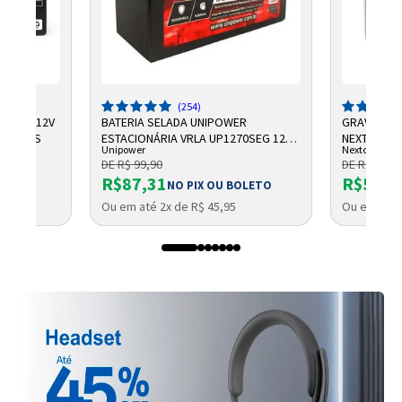
(254)
CHUMBO 12V
BATERIA SELADA UNIPOWER
GRAVADOR 
NTELBRAS
ESTACIONÁRIA VRLA UP1270SEG 12V
NEXTTECH
Unipower
Nextcall
7AH F187
DE R$ 99,90
DE R$ 684,
R$87,31
R$569,
NO PIX OU BOLETO
Ou em até 2x de R$ 45,95
Ou em até 