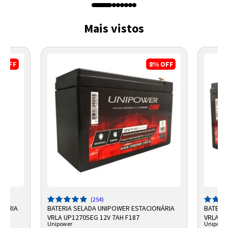
Mais vistos
%
OFF
8%
OFF
(254)
ONÁRIA
BATERIA SELADA UNIPOWER ESTACIONÁRIA
BATERI
VRLA UP1270SEG 12V 7AH F187
VRLA 12
Unipower
Unipowe