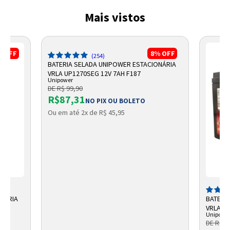
Mais vistos
%
OFF
8%
OFF
(254)
BATERIA SELADA UNIPOWER ESTACIONÁRIA
VRLA UP1270SEG 12V 7AH F187
Unipower
DE R$ 99,90
R$87,31
NO PIX OU BOLETO
Ou em até 2x de R$ 45,95
ONÁRIA
BATERI
VRLA 12
Unipowe
DE R$ 1