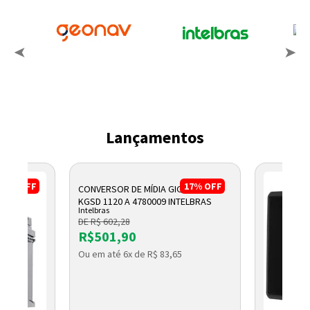
Lançamentos
17%
OFF
17%
OFF
CONVERSOR DE MÍDIA GIGABIT WDM
KGSD 1120 A 4780009 INTELBRAS
Intelbras
DE R$ 602,28
R$501,90
Ou em até 6x de R$ 83,65