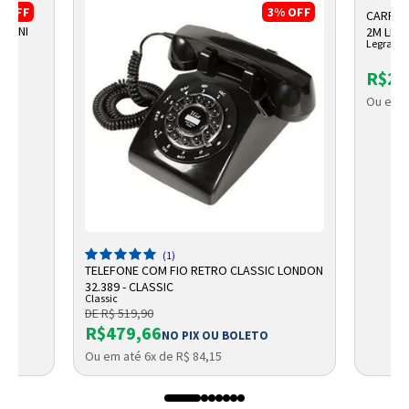
%
OFF
3%
OFF
CARREG
 MINI
2M LE
Legrand
R$28
Ou em a
(1)
TELEFONE COM FIO RETRO CLASSIC LONDON
32.389 - CLASSIC
Classic
DE R$ 519,90
R$479,66
NO PIX OU BOLETO
Ou em até 6x de R$ 84,15