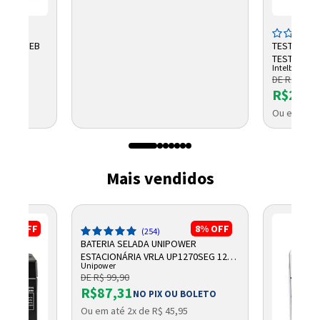
V 45AH EB
TESTADOR 
TESTER 300
Intelbras
DE R$ 2.791
R$2.32
8
Ou em até 
Mais vendidos
17%
OFF
8%
OFF
(254)
BATERIA SELADA UNIPOWER
ESTACIONÁRIA VRLA UP1270SEG 12V
Unipower
7AH F187
DE R$ 99,90
R$87,31
NO PIX OU BOLETO
Ou em até 2x de R$ 45,95