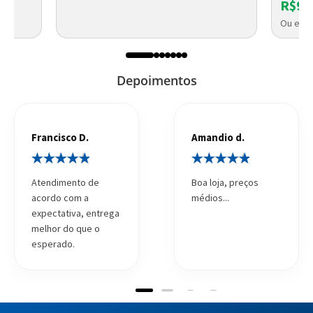
R$93
Ou em a
Depoimentos
Francisco D.
Amandio d.
Atendimento de
Boa loja, preços
acordo com a
médios...
expectativa, entrega
melhor do que o
esperado.