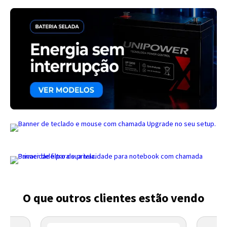
Entendi
Entendi
Entendi
Entendi
O que outros clientes estão vendo