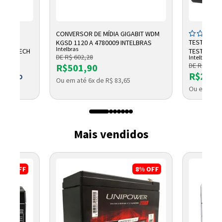
CONVERSOR DE MÍDIA GIGABIT WDM
OMICO
TESTADOR 
KGSD 1120 A 4780009 INTELBRAS
Intelbras
1 LOGITECH
TESTER 300
DE R$ 602,28
Intelbras
DE R$ 2.791
R$501,90
R$2.32
 BOLETO
Ou em até 6x de R$ 83,65
Ou em até 
Mais vendidos
17%
OFF
8%
OFF