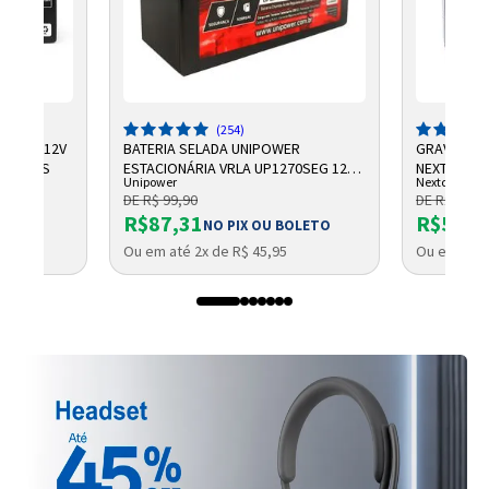
(254)
CHUMBO 12V
BATERIA SELADA UNIPOWER
GRAVADOR 
NTELBRAS
ESTACIONÁRIA VRLA UP1270SEG 12V
NEXTTECH
Unipower
Nextcall
7AH F187
DE R$ 99,90
DE R$ 684,
R$87,31
R$569,
NO PIX OU BOLETO
Ou em até 2x de R$ 45,95
Ou em até 