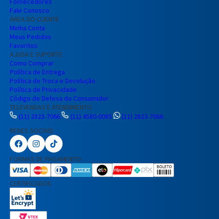
Fornecedores
Fale Conosco
ÁREA DO CLIENTE
Minha Conta
Meus Pedidos
Favoritos
AJUDA E SUPORTE
Como Comprar
Política de Entrega
Política de Troca e Devolução
Política de Privacidade
Código de Defesa do Consumidor
TELEVENDAS E ATENDIMENTO
(11) 2823-7066
(11) 4580-0085
(11) 2823-7066
REDES SOCIAIS
Preencha seus dados para iniciar a
conversa no WhatsApp.
FORMAS DE PAGAMENTO
Nome Completo
CERTIFICADOS
E-mail