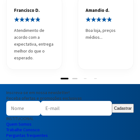
Francisco D.
Amandio d.
Atendimento de
Boa loja, preços
acordo com a
médios...
expectativa, entrega
melhor do que o
esperado.
Inscreva-se em nossa newsletter!
Receba ofertas e promoções exclusivas
Cadastrar
INSTITUCIONAL
Quem Somos
Trabalhe Conosco
Perguntas frequentes