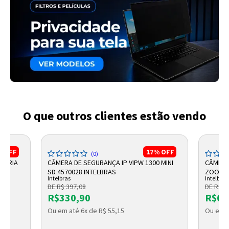
O que outros clientes estão vendo
%
OFF
17%
OFF
(0)
ONÁRIA
CÂMERA DE SEGURANÇA IP VIPW 1300 MINI
CÂMERA
SD 4570028 INTELBRAS
ZOOM F
Intelbras
Intelbras
DE R$ 397,08
DE R$ 7
R$330,90
R$60
Ou em até 6x de R$ 55,15
Ou em a