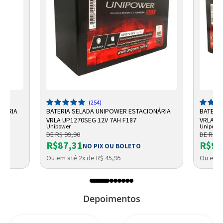
(254)
ONÁRIA
BATERIA SELADA UNIPOWER ESTACIONÁRIA
BATERI
VRLA UP1270SEG 12V 7AH F187
VRLA 12
Unipower
Unipowe
DE R$ 99,90
DE R$ 1
R$87,31
R$93
NO PIX OU BOLETO
Ou em até 2x de R$ 45,95
Ou em a
Depoimentos