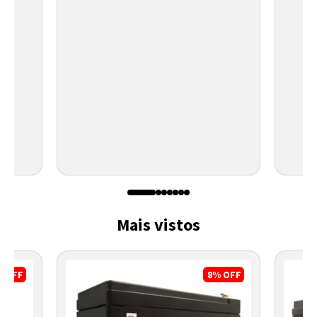
Mais vistos
%
OFF
8%
OFF