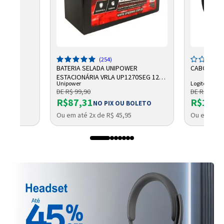
5
(254)
BATERIA SELADA UNIPOWER
CABO LOGI
ESTACIONÁRIA VRLA UP1270SEG 12V
Unipower
Logitech
7AH F187
DE R$ 99,90
DE R$ 2.750
R$87,31
R$1.96
NO PIX OU BOLETO
Ou em até 2x de R$ 45,95
Ou em até 