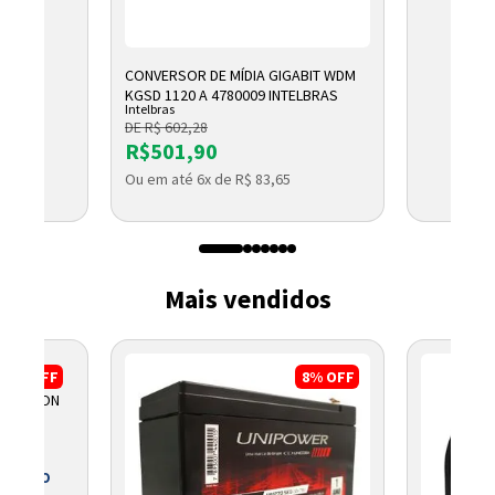
CONVERSOR DE MÍDIA GIGABIT WDM
KGSD 1120 A 4780009 INTELBRAS
Intelbras
DE R$ 602,28
R$501,90
Ou em até 6x de R$ 83,65
Mais vendidos
3%
OFF
8%
OFF
O WATSON
 BOLETO