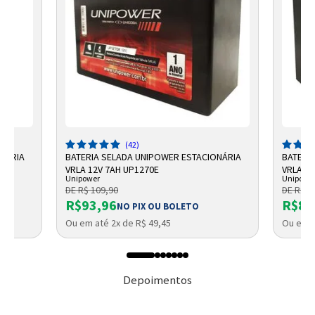
(42)
ONÁRIA
BATERIA SELADA UNIPOWER ESTACIONÁRIA
BATERI
VRLA 12V 7AH UP1270E
VRLA UP
Unipower
Unipowe
DE R$ 109,90
DE R$ 9
R$93,96
R$87
NO PIX OU BOLETO
Ou em até 2x de R$ 49,45
Ou em a
Depoimentos