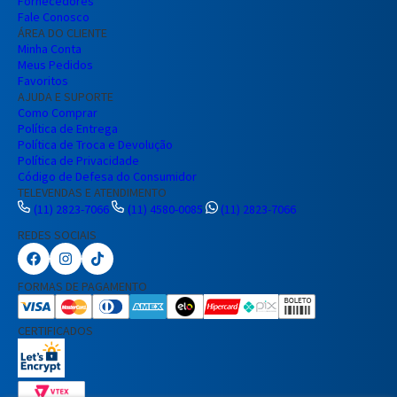
Fornecedores
Fale Conosco
ÁREA DO CLIENTE
Minha Conta
Meus Pedidos
Favoritos
AJUDA E SUPORTE
Como Comprar
Política de Entrega
Política de Troca e Devolução
Política de Privacidade
Código de Defesa do Consumidor
TELEVENDAS E ATENDIMENTO
(11) 2823-7066
(11) 4580-0085
(11) 2823-7066
REDES SOCIAIS
Preencha seus dados para iniciar a
conversa no WhatsApp.
FORMAS DE PAGAMENTO
Nome Completo
CERTIFICADOS
E-mail