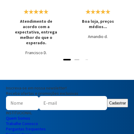
Atendimento de
Boa loja, preços
acordo com a
médios...
expectativa, entrega
Amandio d.
melhor do que o
esperado.
Francisco D.
Inscreva-se em nossa newsletter!
Receba ofertas e promoções exclusivas
Cadastrar
INSTITUCIONAL
Quem Somos
Trabalhe Conosco
Perguntas frequentes