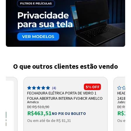
O que outros clientes estão vendo
5%
OFF
(4)
FECHADURA ELÉTRICA PORTA DE VIDRO 1
HEADSE
FOLHA ABERTURA INTERNA FV34ICR AMELCO
24189-9
Amelco
Jabra
DE R$ 510,90
DE R$ 2
R$463,51
R$1.
NO PIX OU BOLETO
Ou em até 6x de R$ 81,31
Ou em a