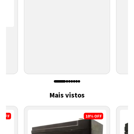
Mais vistos
%
OFF
10%
OFF