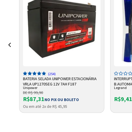
ADICIONAR A SACOLA
A
(254)
2001
BATERIA SELADA UNIPOWER ESTACIONÁRIA
INTERRUP
VRLA UP1270SEG 12V 7AH F187
B.AUTOMAT
Unipower
Legrand
611010BC
DE R$ 99,90
R$87,31
R$9,4
NO PIX OU BOLETO
Ou em até 2x de R$ 45,95