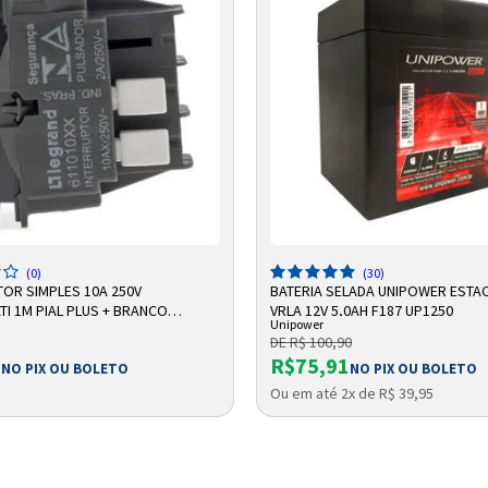
Entendi
Entendi
Entendi
Entendi
DICIONAR A SACOLA
ADICIONAR A SACOLA
(0)
(30)
TOR SIMPLES 10A 250V
BATERIA SELADA UNIPOWER ESTA
I 1M PIAL PLUS + BRANCO
VRLA 12V 5,0AH F187 UP1250
Unipower
 LEGRAND
DE R$ 100,90
1
R$75,91
NO PIX OU BOLETO
NO PIX OU BOLETO
Ou em até 2x de R$ 39,95