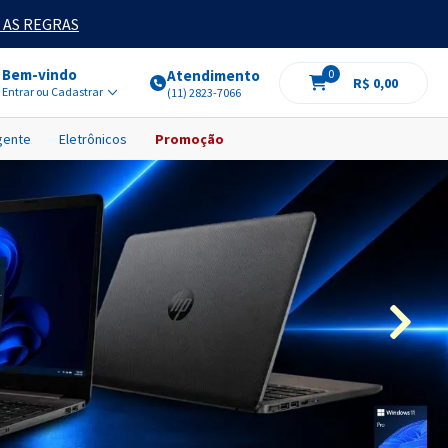
 AS REGRAS
Bem-vindo
Atendimento
0
R$ 0,00
Entrar ou Cadastrar
(11) 2823-7066
igente
Eletrônicos
Promoção