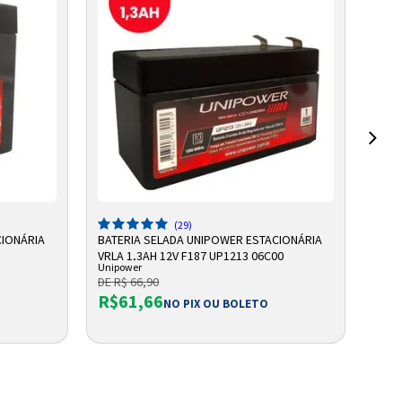
ADICIONAR A SACOLA
(29)
CIONÁRIA
BATERIA SELADA UNIPOWER ESTACIONÁRIA
BATE
VRLA 1,3AH 12V F187 UP1213 06C00
VRLA
Unipower
Unip
DE R$ 66,90
DE R
R$61,66
R$
NO PIX OU BOLETO
Ou e