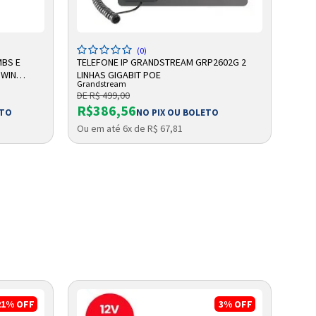
ADICIONAR A SACOLA
(0)
MBS E
TELEFONE IP GRANDSTREAM GRP2602G 2
TELE
 WIN
LINHAS GIGABIT POE
132X
Grandstream
Gran
DE R$ 499,00
DE R
R$386,56
R$
ETO
NO PIX OU BOLETO
Ou em até 6x de R$ 67,81
Ou e
21%
OFF
3%
OFF