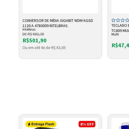
ADICIONAR A SACOLA
A
CONVERSOR DE MÍDIA GIGABIT WDM KGSD
X
TECLADO 
1120 A 4780009 INTELBRAS
Intelbras
TC609 MUL
DE R$ 602,28
Multi
R$501,90
R$47,
Ou em até 6x de R$ 83,65
OFF
8%
OFF