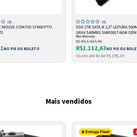
DICIONAR A SACOLA
ADICIONAR A SACOLA
(0)
(0)
E MOUSE COM FIO CF600 PTO
SSD 1TB SATA III 2,5" LEITURA 560
TI
GRAV 540MBS SWR001T-N04I OEM
Win Memory
MEMORY
DE R$ 1.437,90
41
R$1.112,63
NO PIX OU BOLETO
NO PIX OU BOL
Ou em até 6x de R$ 195,19
Entrega Flash
Retire na Loja
Pagamento via Pix
Cartão de crédito
Mais vendidos