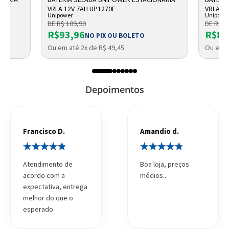
VRLA 12V 7AH UP1270E
VRLA UP
Unipower
Unipowe
DE R$ 109,90
DE R$ 9
R$93,96
R$87
NO PIX OU BOLETO
Ou em até 2x de R$ 49,45
Ou em a
Depoimentos
Francisco D.
Amandio d.
Atendimento de
Boa loja, preços
acordo com a
médios...
expectativa, entrega
melhor do que o
esperado.