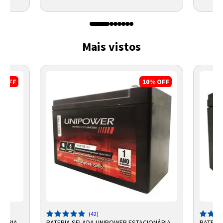
Mais vistos
%
OFF
10%
OFF
(42)
ONÁRIA
BATERIA SELADA UNIPOWER ESTACIONÁRIA
BATERI