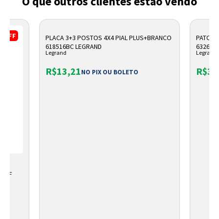
O que outros clientes estão vendo
%
OFF
PLACA 3+3 POSTOS 4X4 PIAL PLUS+BRANCO
PATCH 
618516BC LEGRAND
632608
Legrand
Legrand
R$13,21
R$36
NO PIX OU BOLETO
A EF