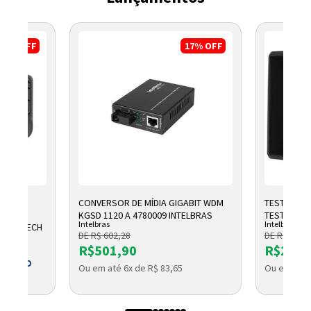
8%
OFF
17%
OFF
CONVERSOR DE MÍDIA GIGABIT WDM
TESTADOR 
OMICO
KGSD 1120 A 4780009 INTELBRAS
TESTER 300
Intelbras
Intelbras
1 LOGITECH
DE R$ 602,28
DE R$ 2.791
R$501,90
R$2.32
 BOLETO
Ou em até 6x de R$ 83,65
Ou em até 