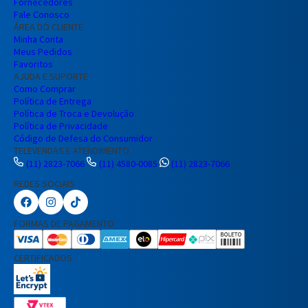
Fornecedores
Fale Conosco
ÁREA DO CLIENTE
Minha Conta
Meus Pedidos
Favoritos
AJUDA E SUPORTE
Como Comprar
Política de Entrega
Política de Troca e Devolução
Política de Privacidade
Código de Defesa do Consumidor
TELEVENDAS E ATENDIMENTO
(11) 2823-7066
(11) 4580-0085
(11) 2823-7066
REDES SOCIAIS
Preencha seus dados para iniciar a
conversa no WhatsApp.
FORMAS DE PAGAMENTO
Nome Completo
CERTIFICADOS
E-mail