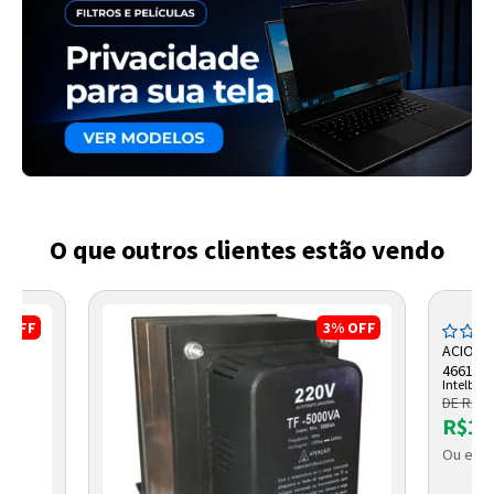
O que outros clientes estão vendo
%
OFF
3%
OFF
ACIONA
466111
Intelbras
DE R$ 2
R$19
Ou em a