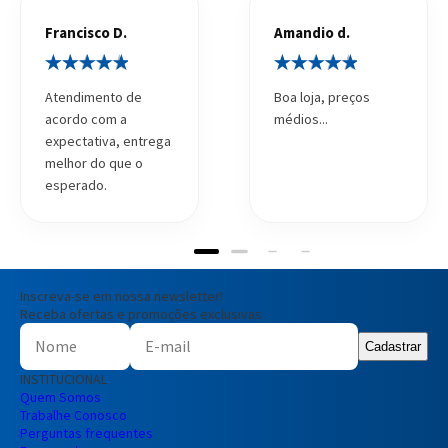
Francisco D.
Amandio d.
Atendimento de
Boa loja, preços
acordo com a
médios...
expectativa, entrega
melhor do que o
esperado.
Inscreva-se em nossa newsletter!
Receba ofertas e promoções exclusivas
Cadastrar
INSTITUCIONAL
Quem Somos
Trabalhe Conosco
Perguntas frequentes