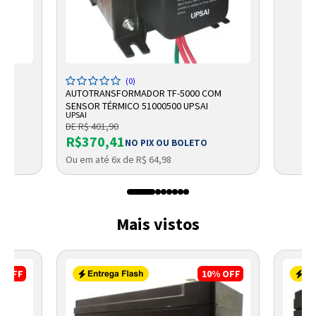
(0)
VO
AUTOTRANSFORMADOR TF-5000 COM
SENSOR TÉRMICO 51000500 UPSAI
UPSAI
DE R$ 401,90
R$370,41
NO PIX OU BOLETO
Ou em até 6x de R$ 64,98
Mais vistos
%
OFF
10%
OFF