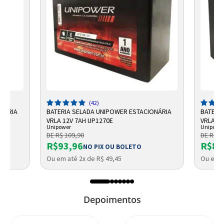
(42)
ONÁRIA
BATERIA SELADA UNIPOWER ESTACIONÁRIA
BATERI
VRLA 12V 7AH UP1270E
VRLA UP
Unipower
Unipowe
DE R$ 109,90
DE R$ 9
R$93,96
R$87
NO PIX OU BOLETO
Ou em até 2x de R$ 49,45
Ou em a
Depoimentos