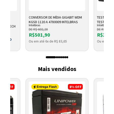
CONVERSOR DE MÍDIA GIGABIT WDM
TESTADOR 
OMICO
KGSD 1120 A 4780009 INTELBRAS
TESTER 300
Intelbras
Intelbras
1 LOGITECH
DE R$ 602,28
DE R$ 2.791
R$501,90
R$2.32
 BOLETO
Ou em até 6x de R$ 83,65
Ou em até 
Mais vendidos
17%
OFF
8%
OFF