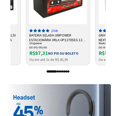
(254)
CHUMBO 12V
BATERIA SELADA UNIPOWER
GRAVADOR 
NTELBRAS
ESTACIONÁRIA VRLA UP1270SEG 12V
NEXTTECH
Unipower
Nextcall
7AH F187
DE R$ 99,90
DE R$ 684,
R$87,31
R$569,
NO PIX OU BOLETO
Ou em até 2x de R$ 45,95
Ou em até 