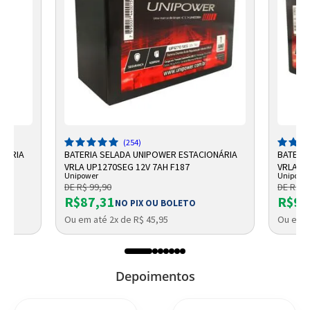
(254)
ONÁRIA
BATERIA SELADA UNIPOWER ESTACIONÁRIA
BATERI
VRLA UP1270SEG 12V 7AH F187
VRLA 12
Unipower
Unipowe
DE R$ 99,90
DE R$ 1
R$87,31
R$93
NO PIX OU BOLETO
Ou em até 2x de R$ 45,95
Ou em a
Depoimentos