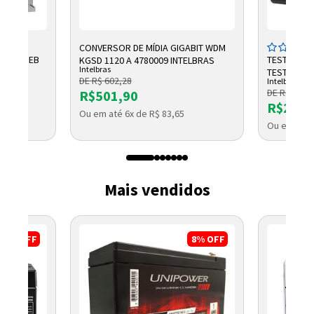
CONVERSOR DE MÍDIA GIGABIT WDM
V 45AH EB
TESTADOR 
KGSD 1120 A 4780009 INTELBRAS
Intelbras
TESTER 300
DE R$ 602,28
Intelbras
DE R$ 2.791
R$501,90
R$2.32
Ou em até 6x de R$ 83,65
8
Ou em até 
Mais vendidos
17%
OFF
8%
OFF