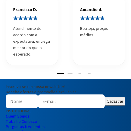
Francisco D.
Amandio d.
Atendimento de
Boa loja, preços
acordo com a
médios...
expectativa, entrega
melhor do que o
esperado.
Inscreva-se em nossa newsletter!
Receba ofertas e promoções exclusivas
Cadastrar
INSTITUCIONAL
Quem Somos
Trabalhe Conosco
Perguntas frequentes