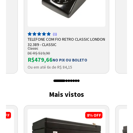
(1)
TELEFONE COM FIO RETRO CLASSIC LONDON
32.389 - CLASSIC
Classic
DE R$ 519,90
R$479,66
NO PIX OU BOLETO
Ou em até 6x de R$ 84,15
Mais vistos
%
OFF
8%
OFF