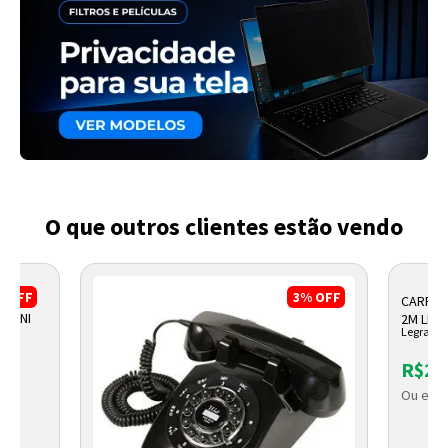
O que outros clientes estão vendo
%
OFF
3%
OFF
CARREG
 MINI
2M LE
Legrand
R$28
Ou em a