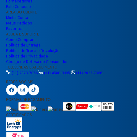
Fornecedores
Fale Conosco
ÁREA DO CLIENTE
Minha Conta
Meus Pedidos
Favoritos
AJUDA E SUPORTE
Como Comprar
Política de Entrega
Política de Troca e Devolução
Política de Privacidade
Código de Defesa do Consumidor
TELEVENDAS E ATENDIMENTO
(11) 2823-7066
(11) 4580-0085
(11) 2823-7066
REDES SOCIAIS
Preencha seus dados para iniciar a
conversa no WhatsApp.
FORMAS DE PAGAMENTO
Nome Completo
CERTIFICADOS
E-mail