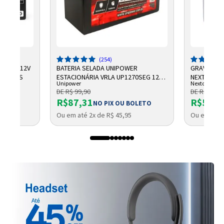
(254)
CHUMBO 12V
BATERIA SELADA UNIPOWER
GRAVADOR 
NTELBRAS
ESTACIONÁRIA VRLA UP1270SEG 12V
NEXTTECH
Unipower
Nextcall
7AH F187
DE R$ 99,90
DE R$ 684,
R$87,31
R$569,
NO PIX OU BOLETO
Ou em até 2x de R$ 45,95
Ou em até 