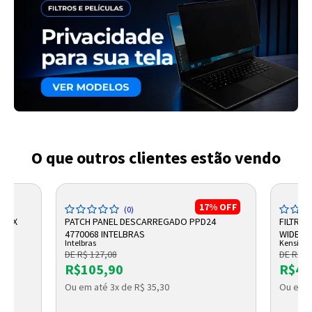
O que outros clientes estão vendo
17%
OFF
(0)
FLEX
PATCH PANEL DESCARREGADO PPD24
FILTRO
4770068 INTELBRAS
WIDESCR
Intelbras
Kensingt
KENSIN
DE R$ 127,08
DE R$ 9
R$105,90
R$48
Ou em até 3x de R$ 35,30
Ou em a