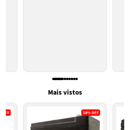
Mais vistos
%
OFF
10%
OFF