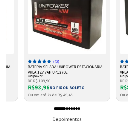
(42)
ONÁRIA
BATERIA SELADA UNIPOWER ESTACIONÁRIA
BATERI
VRLA 12V 7AH UP1270E
VRLA UP
Unipower
Unipowe
DE R$ 109,90
DE R$ 9
R$93,96
R$87
NO PIX OU BOLETO
Ou em até 2x de R$ 49,45
Ou em a
Depoimentos