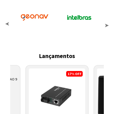
Lançamentos
17%
OFF
 GERACAO 9