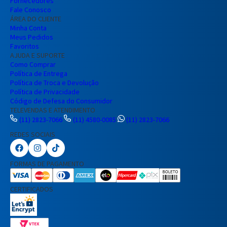
Fornecedores
Fale Conosco
ÁREA DO CLIENTE
Minha Conta
Meus Pedidos
Favoritos
AJUDA E SUPORTE
Como Comprar
Política de Entrega
Política de Troca e Devolução
Política de Privacidade
Código de Defesa do Consumidor
TELEVENDAS E ATENDIMENTO
(11) 2823-7066
(11) 4580-0085
(11) 2823-7066
REDES SOCIAIS
Preencha seus dados para iniciar a
conversa no WhatsApp.
FORMAS DE PAGAMENTO
Nome Completo
CERTIFICADOS
E-mail