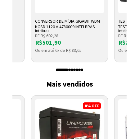
CONVERSOR DE MÍDIA GIGABIT WDM
TESTADOR 
KGSD 1120 A 4780009 INTELBRAS
TESTER 300
Intelbras
Intelbras
DE R$ 602,28
DE R$ 2.791
R$501,90
R$2.32
Ou em até 6x de R$ 83,65
Ou em até 
Mais vendidos
8%
OFF