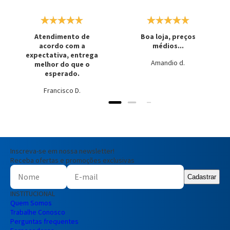
Atendimento de
Boa loja, preços
acordo com a
médios...
expectativa, entrega
Amandio d.
melhor do que o
esperado.
Francisco D.
Inscreva-se em nossa newsletter!
Receba ofertas e promoções exclusivas
Cadastrar
INSTITUCIONAL
Quem Somos
Trabalhe Conosco
Perguntas frequentes