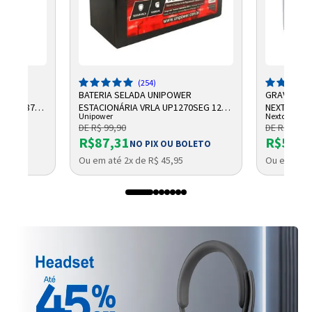
(254)
R
BATERIA SELADA UNIPOWER
GRAVADOR 
 AH F187
ESTACIONÁRIA VRLA UP1270SEG 12V
NEXTTECH
Unipower
Nextcall
7AH F187
DE R$ 99,90
DE R$ 684,
R$87,31
R$569,
OLETO
NO PIX OU BOLETO
Ou em até 2x de R$ 45,95
Ou em até 