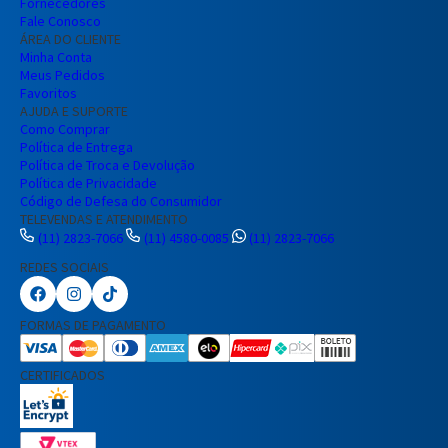
Fornecedores
Fale Conosco
ÁREA DO CLIENTE
Minha Conta
Meus Pedidos
Favoritos
AJUDA E SUPORTE
Como Comprar
Política de Entrega
Política de Troca e Devolução
Política de Privacidade
Código de Defesa do Consumidor
TELEVENDAS E ATENDIMENTO
(11) 2823-7066
(11) 4580-0085
(11) 2823-7066
REDES SOCIAIS
Preencha seus dados para iniciar a
conversa no WhatsApp.
FORMAS DE PAGAMENTO
Nome Completo
CERTIFICADOS
E-mail