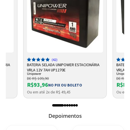
(42)
ONÁRIA
BATERIA SELADA UNIPOWER ESTACIONÁRIA
BATERI
VRLA 12V 7AH UP1270E
VRLA UP
Unipower
Unipowe
DE R$ 109,90
DE R$ 9
R$93,96
R$87
NO PIX OU BOLETO
Ou em até 2x de R$ 49,45
Ou em a
Depoimentos