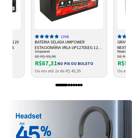
(254)
CHUMBO 12V
BATERIA SELADA UNIPOWER
GRAVADOR 
NTELBRAS
ESTACIONÁRIA VRLA UP1270SEG 12V
NEXTTECH
Unipower
Nextcall
7AH F187
DE R$ 99,90
DE R$ 684,
R$87,31
R$569,
NO PIX OU BOLETO
Ou em até 2x de R$ 45,95
Ou em até 