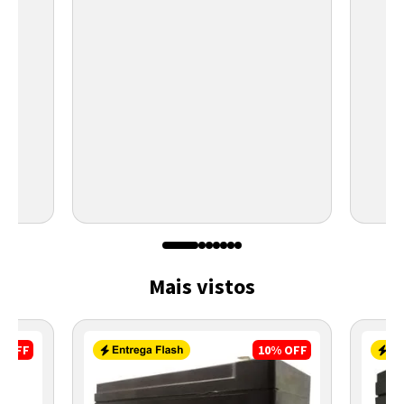
Mais vistos
%
OFF
10%
OFF