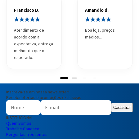
Francisco D.
Amandio d.
Atendimento de
Boa loja, preços
acordo com a
médios...
expectativa, entrega
melhor do que o
esperado.
Inscreva-se em nossa newsletter!
Receba ofertas e promoções exclusivas
Cadastrar
INSTITUCIONAL
Quem Somos
Trabalhe Conosco
Perguntas frequentes