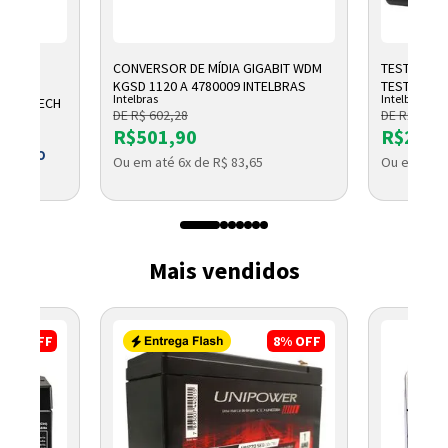
CONVERSOR DE MÍDIA GIGABIT WDM
TESTADOR 
OMICO
KGSD 1120 A 4780009 INTELBRAS
TESTER 300
Intelbras
Intelbras
1 LOGITECH
DE R$ 602,28
DE R$ 2.791
R$501,90
R$2.32
 BOLETO
Ou em até 6x de R$ 83,65
Ou em até 
Mais vendidos
17%
OFF
8%
OFF