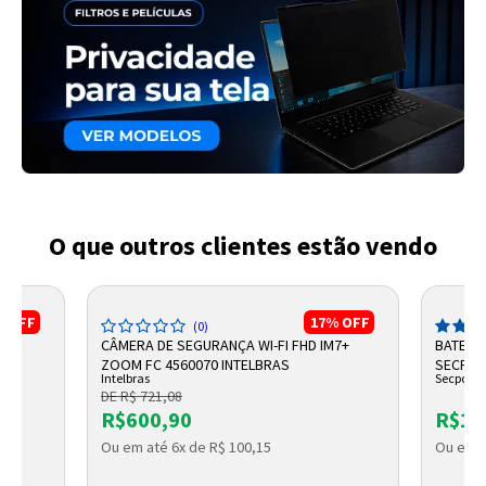
O que outros clientes estão vendo
%
OFF
17%
OFF
00-G26
(0)
CÂMERA DE SEGURANÇA WI-FI FHD IM7+
BATERIA
ZOOM FC 4560070 INTELBRAS
SECPO
Intelbras
Secpowe
DE R$ 721,08
O
R$600,90
R$15
Ou em até 6x de R$ 100,15
Ou em a