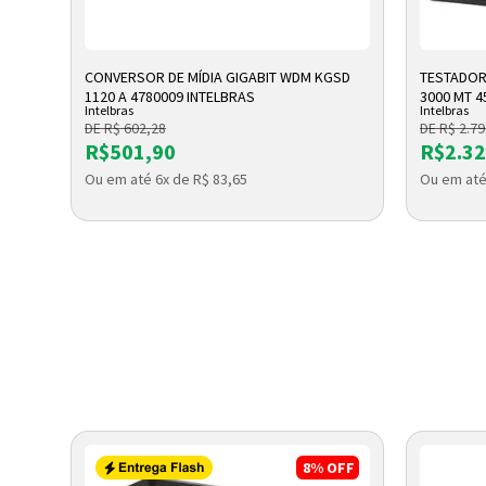
ADICIONAR A SACOLA
A
CONVERSOR DE MÍDIA GIGABIT WDM KGSD
TESTADOR
 KEYS
1120 A 4780009 INTELBRAS
3000 MT 4
Intelbras
Intelbras
DE R$ 602,28
DE R$ 2.79
R$501,90
R$2.32
Ou em até 6x de R$ 83,65
Ou em até
OFF
8%
OFF