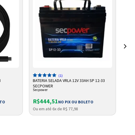
ADICIONAR A SACOLA
(1)
M
BATERIA SELADA VRLA 12V 33AH SP 12-33
BATE
SECPOWER
VRLA
Secpower
Unip
DE R
R$444,51
R$
ETO
NO PIX OU BOLETO
Ou em até 6x de R$ 77,98
Ou e