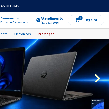
 AS REGRAS
Bem-vindo
Atendimento
0
R$ 0,00
Entrar ou Cadastrar
(11) 2823-7066
igente
Eletrônicos
Promoção