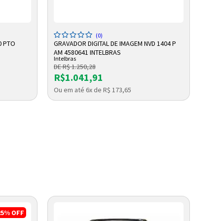
ADICIONAR A SACOLA
(0)
0 PTO
GRAVADOR DIGITAL DE IMAGEM NVD 1404 P
CAME
AM 4580641 INTELBRAS
4560
Intelbras
Intelb
DE R$ 1.250,28
DE R
R$1.041,91
R$
Ou em até 6x de R$ 173,65
Ou e
25%
OFF