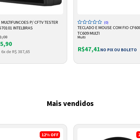
DICIONAR A SACOLA
ADICIONAR A SACOLA
 MULTIFUNCOES P/ CFTV TESTER
(0)
TECLADO E MOUSE COM FIO CF60
570101 INTELBRAS
TC609 MULTI
1,08
Multi
5,90
R$47,41
NO PIX OU BOLETO
 6x de R$ 387,65
Entrega Flash
Retire na Loja
Pagamento via Pix
Cartão de crédito
Mais vendidos
12%
OFF