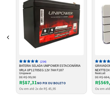
ADICIONAR A SACOLA
A
(254)
,2AH
BATERIA SELADA UNIPOWER ESTACIONÁRIA
GRAVADOR
VRLA UP1270SEG 12V 7AH F187
NEXTTECH
Unipower
Nextcall
DE R$ 99,90
DE R$ 684
R$87,31
R$569
NO PIX OU BOLETO
Ou em até 2x de R$ 45,95
Ou em até