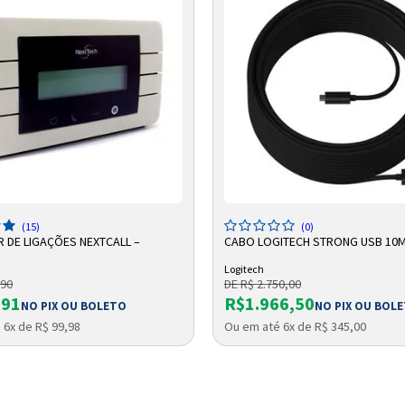
Entendi
Entendi
Entendi
Entendi
DICIONAR A SACOLA
ADICIONAR A SACOLA
(15)
(0)
 DE LIGAÇÕES NEXTCALL –
CABO LOGITECH STRONG USB 10
Logitech
,90
DE R$ 2.750,00
,91
R$1.966,50
NO PIX OU BOLETO
NO PIX OU BOL
 6x de R$ 99,98
Ou em até 6x de R$ 345,00