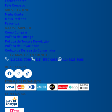
Fornecedores
Fale Conosco
ÁREA DO CLIENTE
Minha Conta
Meus Pedidos
Favoritos
AJUDA E SUPORTE
Como Comprar
Política de Entrega
Política de Troca e Devolução
Política de Privacidade
Código de Defesa do Consumidor
TELEVENDAS E ATENDIMENTO
(11) 2823-7066
(11) 4580-0085
(11) 2823-7066
REDES SOCIAIS
Preencha seus dados para iniciar a
conversa no WhatsApp.
FORMAS DE PAGAMENTO
Nome Completo
CERTIFICADOS
E-mail