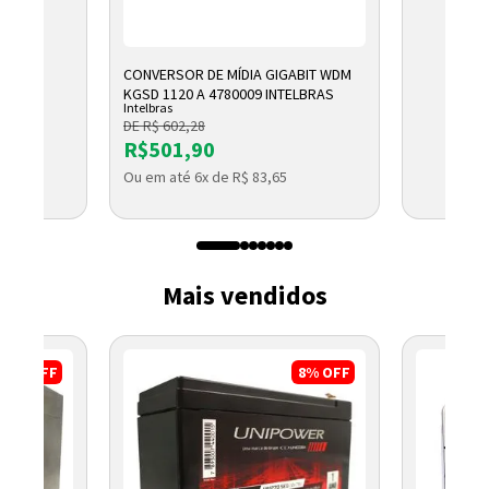
CONVERSOR DE MÍDIA GIGABIT WDM
KGSD 1120 A 4780009 INTELBRAS
Intelbras
DE R$ 602,28
R$501,90
Ou em até 6x de R$ 83,65
Mais vendidos
10%
OFF
8%
OFF