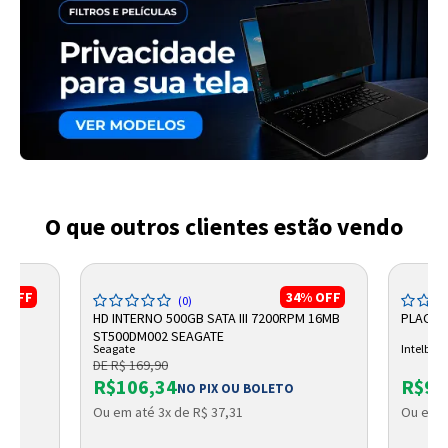
O que outros clientes estão vendo
%
OFF
34%
OFF
(0)
HD INTERNO 500GB SATA III 7200RPM 16MB
PLACA V
ST500DM002 SEAGATE
Seagate
Intelbras
DE R$ 169,90
R$106,34
R$93
NO PIX OU BOLETO
Ou em até 3x de R$ 37,31
Ou em a