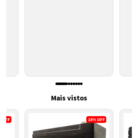
Mais vistos
%
OFF
10%
OFF