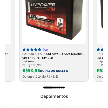
(42)
ONÁRIA
BATERIA SELADA UNIPOWER ESTACIONÁRIA
BATERI
VRLA 12V 7AH UP1270E
VRLA UP
Unipower
Unipowe
DE R$ 109,90
DE R$ 9
R$93,96
R$87
NO PIX OU BOLETO
Ou em até 2x de R$ 49,45
Ou em a
Depoimentos