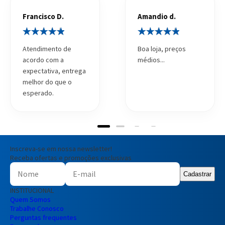
Francisco D.
Amandio d.
Atendimento de
Boa loja, preços
acordo com a
médios...
expectativa, entrega
melhor do que o
esperado.
Inscreva-se em nossa newsletter!
Receba ofertas e promoções exclusivas
Cadastrar
INSTITUCIONAL
Quem Somos
Trabalhe Conosco
Perguntas frequentes