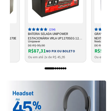
(254)
R
BATERIA SELADA UNIPOWER
GRAVADOR 
AH UP1270E
ESTACIONÁRIA VRLA UP1270SEG 12V
NEXTTECH
Unipower
Nextcall
7AH F187
DE R$ 99,90
DE R$ 684,
R$87,31
R$569,
OLETO
NO PIX OU BOLETO
Ou em até 2x de R$ 45,95
Ou em até 