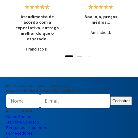
Atendimento de
Boa loja, preços
acordo com a
médios...
expectativa, entrega
Amandio d.
melhor do que o
esperado.
Francisco D.
Inscreva-se em nossa newsletter!
Receba ofertas e promoções exclusivas
Cadastrar
INSTITUCIONAL
Quem Somos
Trabalhe Conosco
Perguntas frequentes
Fornecedores