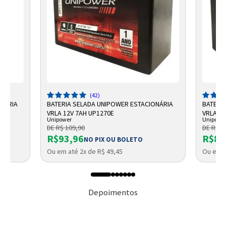
(42)
ONÁRIA
BATERIA SELADA UNIPOWER ESTACIONÁRIA
BATERI
VRLA 12V 7AH UP1270E
VRLA UP
Unipower
Unipowe
DE R$ 109,90
DE R$ 9
R$93,96
R$87
NO PIX OU BOLETO
Ou em até 2x de R$ 49,45
Ou em a
Depoimentos