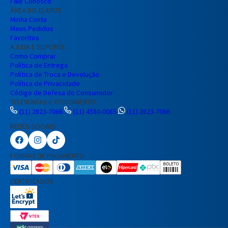
Fale Conosco
ÁREA DO CLIENTE
Minha Conta
Meus Pedidos
Favoritos
AJUDA E SUPORTE
Como Comprar
Política de Entrega
Política de Troca e Devolução
Política de Privacidade
Código de Defesa do Consumidor
TELEVENDAS E ATENDIMENTO
(11) 2823-7066
(11) 4580-0085
(11) 2823-7066
REDES SOCIAIS
Preencha seus dados para iniciar a
conversa no WhatsApp.
FORMAS DE PAGAMENTO
Nome Completo
CERTIFICADOS
E-mail