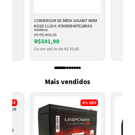
CONVERSOR DE MÍDIA GIGABIT WDM
KGSD 1120 A 4780009 INTELBRAS
Intelbras
DE R$ 602,28
R$501,90
Ou em até 6x de R$ 83,65
Mais vendidos
3%
OFF
8%
OFF
O WATSON
 BOLETO