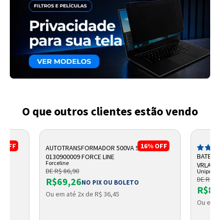
O que outros clientes estão vendo
%
OFF
16%
OFF
AUTOTRANSFORMADOR 500VA SLIM BIV
TIV
BATERI
0130900009 FORCE LINE
Forceline
VRLA 6V
DE R$ 86,90
Unipowe
DE R$ 9
R$69,26
NO PIX OU BOLETO
R$82
Ou em até 2x de R$ 36,45
Ou em a