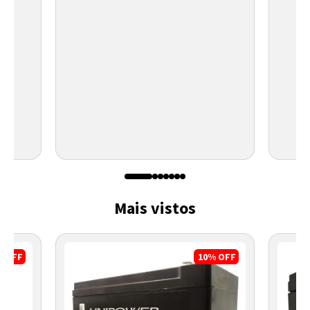
Mais vistos
%
OFF
10%
OFF