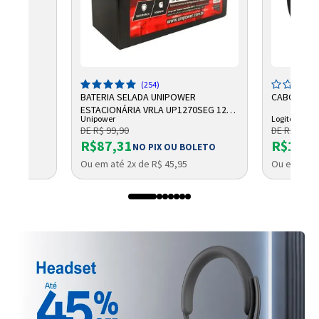
5
(254)
BATERIA SELADA UNIPOWER
CABO LOGI
ESTACIONÁRIA VRLA UP1270SEG 12V
Unipower
Logitech
7AH F187
DE R$ 99,90
DE R$ 2.750
R$87,31
R$1.96
NO PIX OU BOLETO
Ou em até 2x de R$ 45,95
Ou em até 