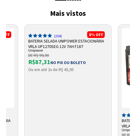
Mais vistos
%
OFF
8%
OFF
(254)
BATERIA SELADA UNIPOWER ESTACIONÁRIA
VRLA UP1270SEG 12V 7AH F187
Unipower
DE R$ 99,90
R$87,31
NO PIX OU BOLETO
Ou em até 2x de R$ 45,95
ONÁRIA
BATERI
VRLA 12
Unipowe
DE R$ 1