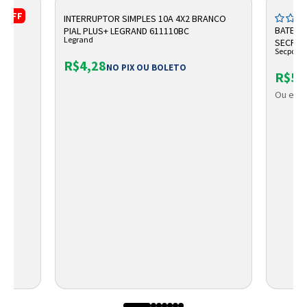
%
OFF
00-G26
INTERRUPTOR SIMPLES 10A 4X2 BRANCO
BATERIA
PIAL PLUS+ LEGRAND 611110BC
Legrand
SECPO
Secpowe
R$4,28
O
NO PIX OU BOLETO
R$53
Ou em a