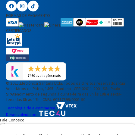
FORMAS DE PAGAMENTO
CERTIFICADOS
7460 avaliações reais
© 2025,Eletrônica Santana Ltda. Todos os direitos reservados.
Rua
Voluntários da Pátria, 1495 - Santana - CEP 02011-200 - São Paulo -
SP
Atendimento de segunda à quinta-feira das 8h às 18h e sexta-
feira das 8h às 17h - CNPJ: 60717899/0001-90
Tecnologia de e-commerce
Desenvolvido por
Fale Conosco
Preencha seus dados para iniciar a conversa no WhatsApp.