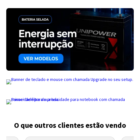
Entendi
Entendi
Entendi
Entendi
O que outros clientes estão vendo