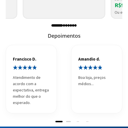
R$93
Ou em a
Depoimentos
Francisco D.
Amandio d.
Atendimento de
Boa loja, preços
acordo com a
médios...
expectativa, entrega
melhor do que o
esperado.