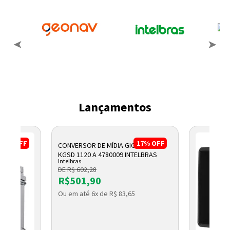
Lançamentos
17%
OFF
17%
OFF
CONVERSOR DE MÍDIA GIGABIT WDM
KGSD 1120 A 4780009 INTELBRAS
Intelbras
DE R$ 602,28
R$501,90
Ou em até 6x de R$ 83,65