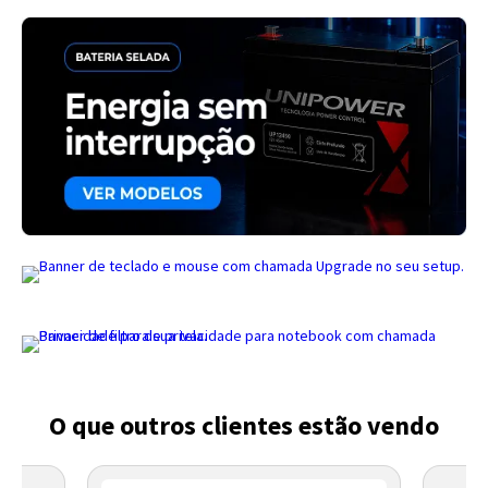
Entendi
Entendi
Entendi
Entendi
O que outros clientes estão vendo