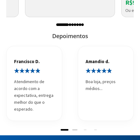
R$93
Ou em a
Depoimentos
Francisco D.
Amandio d.
Atendimento de
Boa loja, preços
acordo com a
médios...
expectativa, entrega
melhor do que o
esperado.