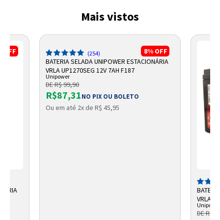
Mais vistos
%
OFF
8%
OFF
(254)
BATERIA SELADA UNIPOWER ESTACIONÁRIA
VRLA UP1270SEG 12V 7AH F187
Unipower
DE R$ 99,90
R$87,31
NO PIX OU BOLETO
Ou em até 2x de R$ 45,95
ONÁRIA
BATERI
VRLA 12
Unipowe
DE R$ 1