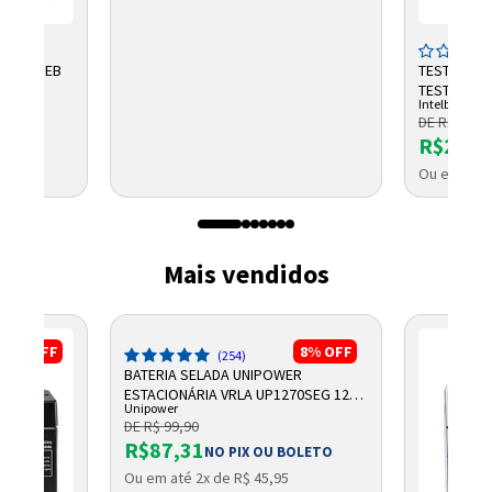
V 45AH EB
TESTADOR 
TESTER 300
Intelbras
DE R$ 2.791
R$2.32
8
Ou em até 
Mais vendidos
17%
OFF
8%
OFF
(254)
BATERIA SELADA UNIPOWER
ESTACIONÁRIA VRLA UP1270SEG 12V
Unipower
7AH F187
DE R$ 99,90
R$87,31
NO PIX OU BOLETO
Ou em até 2x de R$ 45,95