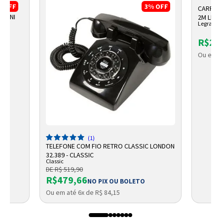
%
OFF
3%
OFF
CARREG
 MINI
2M LE
Legrand
R$28
Ou em a
(1)
TELEFONE COM FIO RETRO CLASSIC LONDON
32.389 - CLASSIC
Classic
DE R$ 519,90
R$479,66
NO PIX OU BOLETO
Ou em até 6x de R$ 84,15