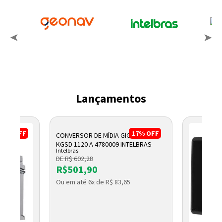
Lançamentos
17%
OFF
17%
OFF
CONVERSOR DE MÍDIA GIGABIT WDM
KGSD 1120 A 4780009 INTELBRAS
Intelbras
DE R$ 602,28
R$501,90
Ou em até 6x de R$ 83,65