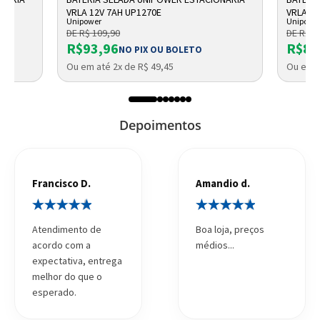
VRLA 12V 7AH UP1270E
VRLA UP
Unipower
Unipowe
DE R$ 109,90
DE R$ 9
R$93,96
R$87
NO PIX OU BOLETO
Ou em até 2x de R$ 49,45
Ou em a
Depoimentos
Francisco D.
Amandio d.
Atendimento de
Boa loja, preços
acordo com a
médios...
expectativa, entrega
melhor do que o
esperado.