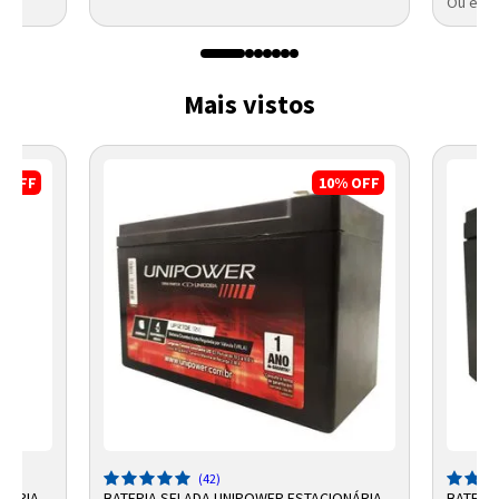
Ou em a
Mais vistos
%
OFF
10%
OFF
(42)
ONÁRIA
BATERIA SELADA UNIPOWER ESTACIONÁRIA
BATERI