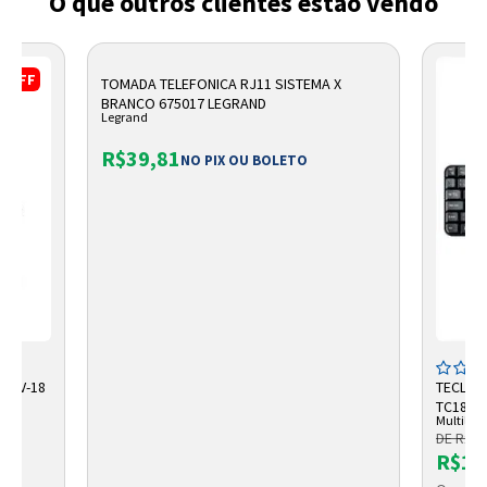
O que outros clientes estão vendo
%
OFF
TOMADA TELEFONICA RJ11 SISTEMA X
BRANCO 675017 LEGRAND
Legrand
R$39,81
NO PIX OU BOLETO
I SV-18
TECLAD
TC183 
Multilase
DE R$ 1
R$10