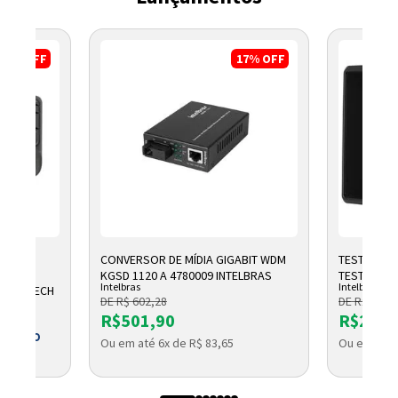
8%
OFF
17%
OFF
CONVERSOR DE MÍDIA GIGABIT WDM
TESTADOR 
OMICO
KGSD 1120 A 4780009 INTELBRAS
TESTER 300
Intelbras
Intelbras
1 LOGITECH
DE R$ 602,28
DE R$ 2.791
R$501,90
R$2.32
 BOLETO
Ou em até 6x de R$ 83,65
Ou em até 