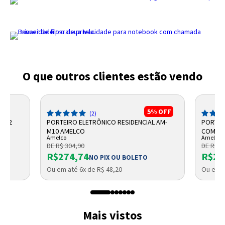
O que outros clientes estão vendo
5%
OFF
(2)
2-12
PORTEIRO ELETRÔNICO RESIDENCIAL AM-
PORTEI
M10 AMELCO
COMPAC
Amelco
Amelco
DE R$ 304,90
DE R$ 2
R$274,74
R$27
NO PIX OU BOLETO
Ou em até 6x de R$ 48,20
Ou em a
Mais vistos