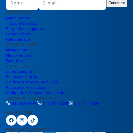
Cadastrar
INSTITUCIONAL
Quem Somos
Trabalhe Conosco
Perguntas frequentes
Fornecedores
Fale Conosco
ÁREA DO CLIENTE
Minha Conta
Meus Pedidos
Favoritos
AJUDA E SUPORTE
Como Comprar
Política de Entrega
Política de Troca e Devolução
Política de Privacidade
Código de Defesa do Consumidor
TELEVENDAS E ATENDIMENTO
(11) 2823-7066
(11) 4580-0085
(11) 2823-7066
REDES SOCIAIS
Preencha seus dados para iniciar a
conversa no WhatsApp.
FORMAS DE PAGAMENTO