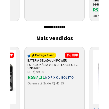
Intelbras
DE R$ 2.791
R$2.32
Ou em até 
Mais vendidos
17%
OFF
8%
OFF
(254)
BATERIA SELADA UNIPOWER
ESTACIONÁRIA VRLA UP1270SEG 12V
Unipower
7AH F187
DE R$ 99,90
R$87,31
NO PIX OU BOLETO
Ou em até 2x de R$ 45,95
Entrega Flash
Retire na Loja