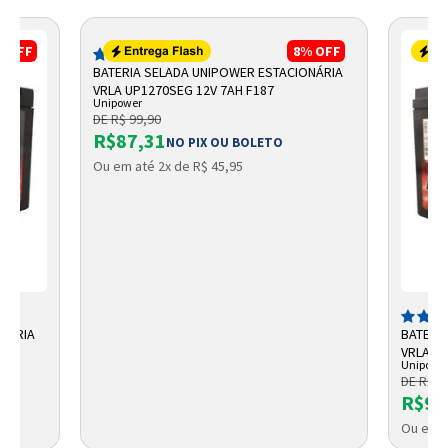
%
OFF
8%
OFF
(254)
BATERIA SELADA UNIPOWER ESTACIONÁRIA
VRLA UP1270SEG 12V 7AH F187
Unipower
DE R$ 99,90
R$87,31
NO PIX OU BOLETO
Ou em até 2x de R$ 45,95
ONÁRIA
BATERI
27
VRLA 12
Unipowe
DE R$ 1
R$93
Ou em a