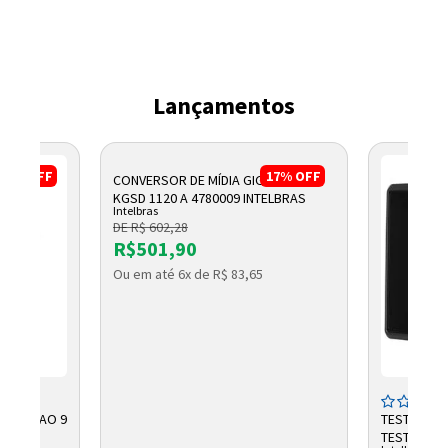
Lançamentos
17%
OFF
17%
OFF
CONVERSOR DE MÍDIA GIGABIT WDM
KGSD 1120 A 4780009 INTELBRAS
Intelbras
DE R$ 602,28
R$501,90
Ou em até 6x de R$ 83,65
 GERACAO 9
TESTADOR 
TESTER 300