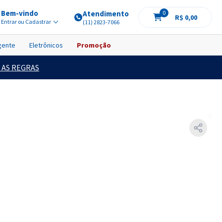
Bem-vindo
Atendimento
0
R$ 0,00
Entrar ou Cadastrar
(11) 2823-7066
igente
Eletrônicos
Promoção
 AS REGRAS