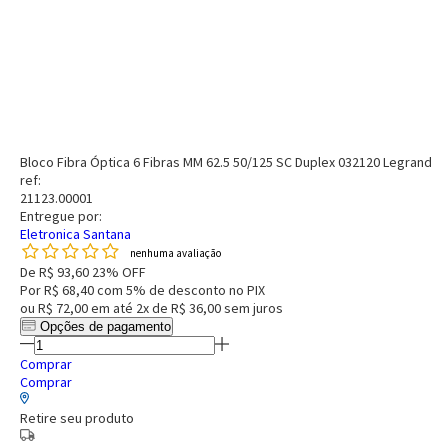
Bloco Fibra Óptica 6 Fibras MM 62.5 50/125 SC Duplex 032120 Legrand
ref:
21123.00001
Entregue por:
Eletronica Santana
nenhuma avaliação
De
R$ 93,60
23% OFF
Por
R$ 68,40
com 5% de desconto no PIX
ou
R$ 72,00
em até
2x de R$ 36,00
sem juros
Opções de pagamento
Comprar
Comprar
Retire seu produto