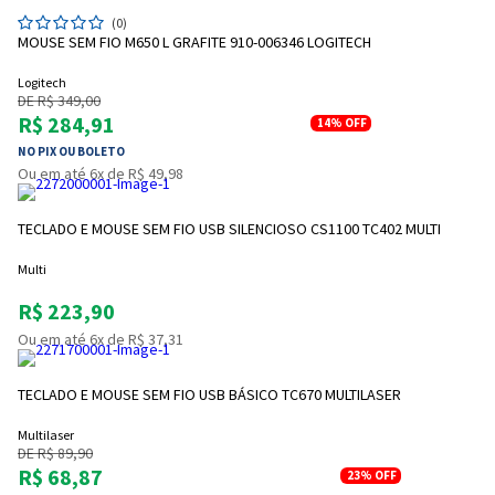
(0)
MOUSE SEM FIO M650 L GRAFITE 910-006346 LOGITECH
Logitech
DE R$ 349,00
R$ 284,91
14%
OFF
NO PIX OU BOLETO
Ou em até 6x de R$ 49,98
Entendi
Entendi
TECLADO E MOUSE SEM FIO USB SILENCIOSO CS1100 TC402 MULTI
Entendi
Entendi
Multi
R$ 223,90
Ou em até 6x de R$ 37,31
TECLADO E MOUSE SEM FIO USB BÁSICO TC670 MULTILASER
Multilaser
DE R$ 89,90
R$ 68,87
23%
OFF