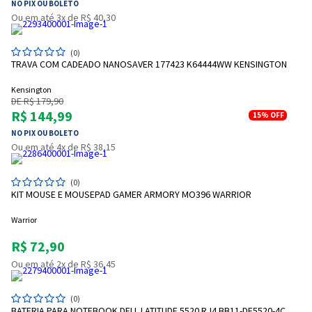
NO PIX OU BOLETO
Ou em até 3x de R$ 40,30
(0)
TRAVA COM CADEADO NANOSAVER 177423 K64444WW KENSINGTON
Kensington
DE R$ 179,90
R$ 144,99
15%
OFF
NO PIX OU BOLETO
Ou em até 4x de R$ 38,15
(0)
KIT MOUSE E MOUSEPAD GAMER ARMORY MO396 WARRIOR
Warrior
R$ 72,90
Ou em até 2x de R$ 36,45
(0)
BATERIA PARA NOTEBOOK DELL LATITUDE 5520 RJ4 BB11-DE5520-4C