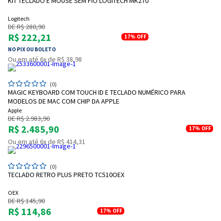
KIT TECLADO E MOUSE SEM FIO LOGITECH MK270
Logitech
DE R$ 280,90
R$ 222,21
17%
OFF
NO PIX OU BOLETO
Ou em até 6x de R$ 38,98
(0)
MAGIC KEYBOARD COM TOUCH ID E TECLADO NUMÉRICO PARA
MODELOS DE MAC COM CHIP DA APPLE
Apple
DE R$ 2.983,90
R$ 2.485,90
17%
OFF
Ou em até 6x de R$ 414,31
(0)
TECLADO RETRO PLUS PRETO TC510OEX
OEX
DE R$ 145,90
R$ 114,86
17%
OFF