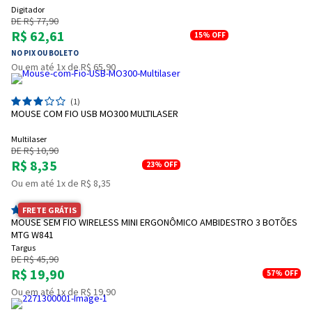
Digitador
DE R$ 77,90
R$ 62,61
15%
OFF
NO PIX OU BOLETO
Ou em até 1x de R$ 65,90
(1)
MOUSE COM FIO USB MO300 MULTILASER
Multilaser
DE R$ 10,90
R$ 8,35
23%
OFF
Ou em até 1x de R$ 8,35
FRETE GRÁTIS
(2)
MOUSE SEM FIO WIRELESS MINI ERGONÔMICO AMBIDESTRO 3 BOTÕES
MTG W841
Targus
DE R$ 45,90
R$ 19,90
57%
OFF
Ou em até 1x de R$ 19,90