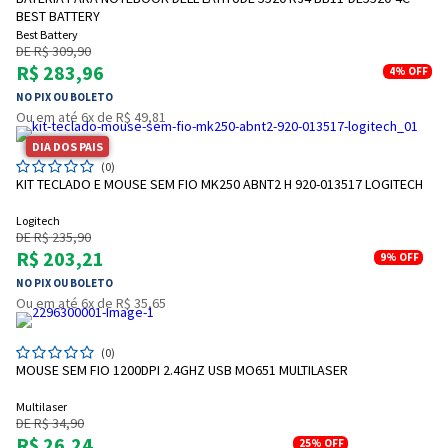
BEST BATTERY
Best Battery
DE R$ 309,90
R$ 283,96
4%
OFF
NO PIX OU BOLETO
Ou em até 6x de R$ 49,81
DIA DOS PAIS
(0)
KIT TECLADO E MOUSE SEM FIO MK250 ABNT2 H 920-013517 LOGITECH
Logitech
DE R$ 235,90
R$ 203,21
9%
OFF
NO PIX OU BOLETO
Ou em até 6x de R$ 35,65
(0)
MOUSE SEM FIO 1200DPI 2.4GHZ USB MO651 MULTILASER
Multilaser
DE R$ 34,90
R$ 26,24
25%
OFF