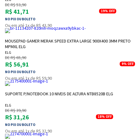
DE R$ 53,90
R$ 41,71
19%
OFF
NO PIX OU BOLETO
Ou em até 1x de R$ 43,90
MOUSEPAD GAMER MERAK SPEED EXTRA LARGE 900X400 3MM PRETO
MPMXL ELG
ELG
DE R$ 65,90
R$ 56,91
9%
OFF
NO PIX OU BOLETO
Ou em até 1x de R$ 59,90
Entrega Flash
Retire na Loja
SUPORTE P/NOTEBOOK 10 NIVEIS DE ALTURA NTB8520B ELG
Pagamento via Pix
ELG
Cartão de crédito
DE R$ 39,90
R$ 31,26
18%
OFF
NO PIX OU BOLETO
Ou em até 1x de R$ 32,90