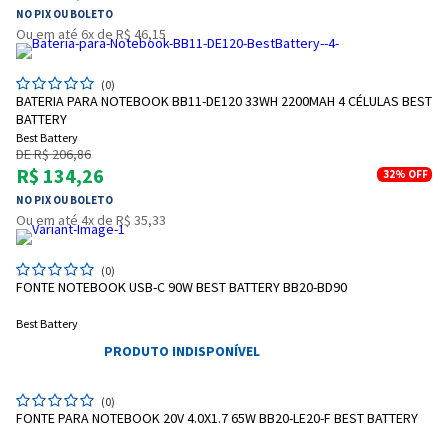
NO PIX OU BOLETO
Ou em até 6x de R$ 46,15
Entendi
Entendi
(0)
BATERIA PARA NOTEBOOK BB11-DE120 33WH 2200MAH 4 CÉLULAS BEST
Entendi
Entendi
BATTERY
Best Battery
DE R$ 206,86
R$ 134,26
32%
OFF
NO PIX OU BOLETO
Ou em até 4x de R$ 35,33
(0)
FONTE NOTEBOOK USB-C 90W BEST BATTERY BB20-BD90
Best Battery
PRODUTO INDISPONÍVEL
(0)
FONTE PARA NOTEBOOK 20V 4.0X1.7 65W BB20-LE20-F BEST BATTERY