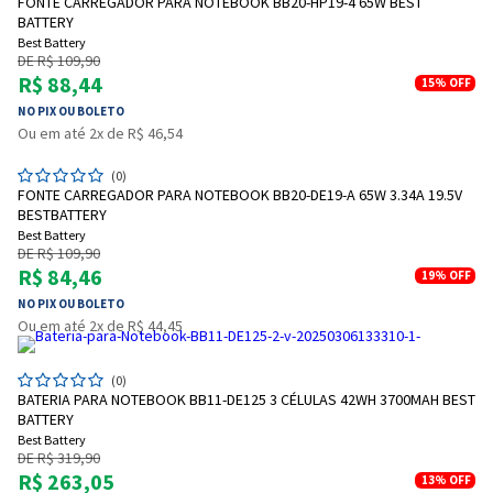
FONTE CARREGADOR PARA NOTEBOOK BB20-HP19-4 65W BEST
BATTERY
Best Battery
DE R$ 109,90
R$ 88,44
15%
OFF
NO PIX OU BOLETO
Ou em até 2x de R$ 46,54
(0)
Entrega Flash
Retire na Loja
FONTE CARREGADOR PARA NOTEBOOK BB20-DE19-A 65W 3.34A 19.5V
BESTBATTERY
Pagamento via Pix
Best Battery
DE R$ 109,90
Cartão de crédito
R$ 84,46
19%
OFF
NO PIX OU BOLETO
Ou em até 2x de R$ 44,45
(0)
BATERIA PARA NOTEBOOK BB11-DE125 3 CÉLULAS 42WH 3700MAH BEST
BATTERY
Best Battery
DE R$ 319,90
R$ 263,05
13%
OFF