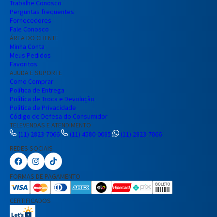
Trabalhe Conosco
Perguntas frequentes
Entendi
Fornecedores
Entendi
Fale Conosco
ÁREA DO CLIENTE
Entendi
Entendi
Minha Conta
Meus Pedidos
Favoritos
AJUDA E SUPORTE
Como Comprar
Política de Entrega
Política de Troca e Devolução
Política de Privacidade
Código de Defesa do Consumidor
TELEVENDAS E ATENDIMENTO
(11) 2823-7066
(11) 4580-0085
(11) 2823-7066
REDES SOCIAIS
Preencha seus dados para iniciar a
conversa no WhatsApp.
FORMAS DE PAGAMENTO
Nome Completo
CERTIFICADOS