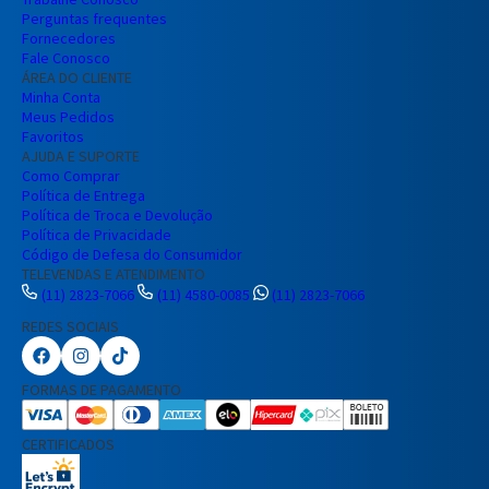
Perguntas frequentes
Fornecedores
Fale Conosco
ÁREA DO CLIENTE
Minha Conta
Meus Pedidos
Favoritos
AJUDA E SUPORTE
Como Comprar
Política de Entrega
Política de Troca e Devolução
Política de Privacidade
Código de Defesa do Consumidor
TELEVENDAS E ATENDIMENTO
(11) 2823-7066
(11) 4580-0085
(11) 2823-7066
REDES SOCIAIS
Preencha seus dados para iniciar a
conversa no WhatsApp.
FORMAS DE PAGAMENTO
Nome Completo
CERTIFICADOS
E-mail