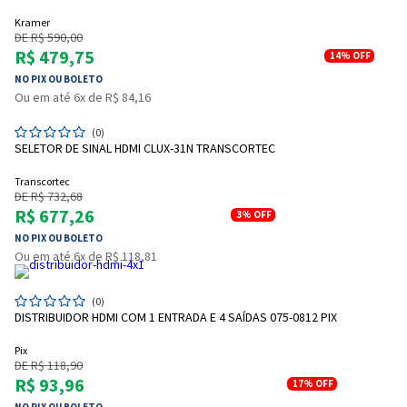
Kramer
DE R$ 590,00
R$ 479,75
14%
OFF
NO PIX OU BOLETO
Ou em até 6x de R$ 84,16
(0)
SELETOR DE SINAL HDMI CLUX-31N TRANSCORTEC
Transcortec
DE R$ 732,68
R$ 677,26
3%
OFF
NO PIX OU BOLETO
Ou em até 6x de R$ 118,81
(0)
DISTRIBUIDOR HDMI COM 1 ENTRADA E 4 SAÍDAS 075-0812 PIX
Pix
DE R$ 118,90
R$ 93,96
17%
OFF
NO PIX OU BOLETO