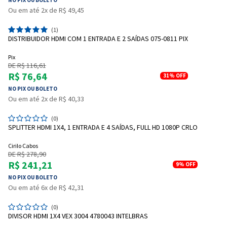
Ou em até 2x de R$ 49,45
(1)
DISTRIBUIDOR HDMI COM 1 ENTRADA E 2 SAÍDAS 075-0811 PIX
Pix
DE R$ 116,61
R$ 76,64
31%
OFF
NO PIX OU BOLETO
Ou em até 2x de R$ 40,33
(0)
SPLITTER HDMI 1X4, 1 ENTRADA E 4 SAÍDAS, FULL HD 1080P CRLO
Cirilo Cabos
DE R$ 278,90
R$ 241,21
9%
OFF
NO PIX OU BOLETO
Entrega Flash
Retire na Loja
Ou em até 6x de R$ 42,31
Pagamento via Pix
(0)
Cartão de crédito
DIVISOR HDMI 1X4 VEX 3004 4780043 INTELBRAS