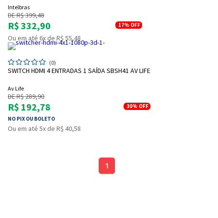
Intelbras
DE R$ 399,48
R$ 332,90
17%
OFF
Ou em até 6x de R$ 55,48
(0)
SWITCH HDMI 4 ENTRADAS 1 SAÍDA SBSH41 AV LIFE
Av Life
DE R$ 289,90
R$ 192,78
30%
OFF
NO PIX OU BOLETO
Entendi
Ou em até 5x de R$ 40,58
Entendi
Entendi
Entendi
1