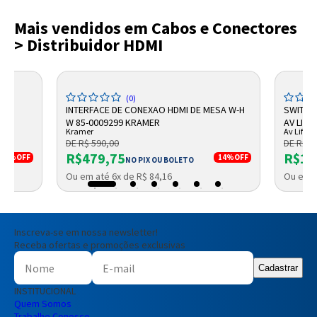
Mais vendidos em Cabos e Conectores
> Distribuidor HDMI
(0)
INTERFACE DE CONEXAO HDMI DE MESA W-H
SWITCH
W 85-0009299 KRAMER
AV LIFE
Kramer
Av Life
DE R$ 590,00
DE R$ 2
R$479,75
R$19
3%
OFF
14%
OFF
NO PIX OU BOLETO
Ou em até 6x de R$ 84,16
Ou em a
Inscreva-se em nossa newsletter!
Receba ofertas e promoções exclusivas
Cadastrar
INSTITUCIONAL
Quem Somos
Trabalhe Conosco