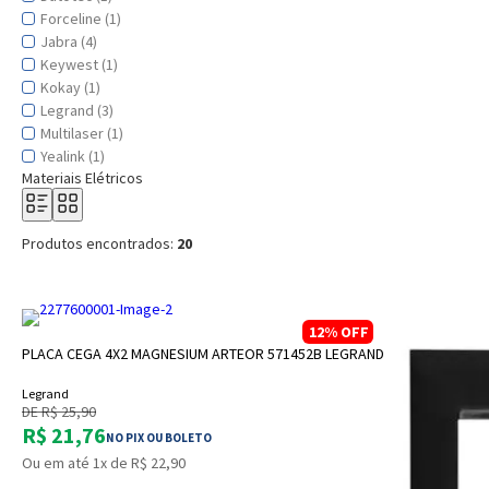
Forceline (1)
Jabra (4)
Keywest (1)
Kokay (1)
Legrand (3)
Multilaser (1)
Yealink (1)
Materiais Elétricos
Produtos encontrados:
20
12%
OFF
ADICIONAR A SACOLA
PLACA CEGA 4X2 MAGNESIUM ARTEOR 571452B LEGRAND
Legrand
DE R$ 25,90
R$ 21,76
NO PIX OU BOLETO
Ou em até 1x de R$ 22,90