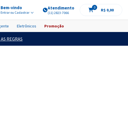
Bem-vindo
Atendimento
0
R$ 0,00
Entrar ou Cadastrar
(11) 2823-7066
igente
Eletrônicos
Promoção
 AS REGRAS