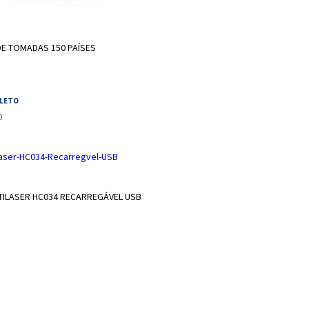
NAR A SACOLA
E TOMADAS 150 PAÍSES
OLETO
0
 SACOLA
TILASER HC034 RECARREGÁVEL USB