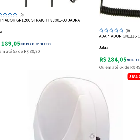
ADICIONAR A SACOLA
(0)
PTADOR GN1200 STRAIGHT 88001-99 JABRA
(0)
ra
ADAPTADOR GN1216 C
 189,05
NO PIX OU BOLETO
Jabra
em até 5x de R$ 39,80
R$ 284,05
NO PIX 
Ou em até 6x de R$ 4
38%