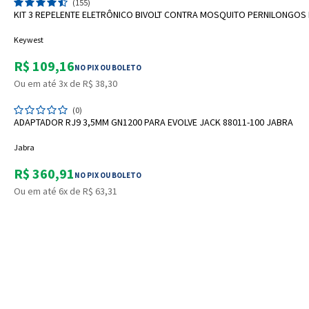
(155)
KIT 3 REPELENTE ELETRÔNICO BIVOLT CONTRA MOSQUITO PERNILONGOS 
Keywest
R$ 109,16
NO PIX OU BOLETO
Ou em até 3x de R$ 38,30
ADICIONAR A SACOLA
(0)
ADAPTADOR RJ9 3,5MM GN1200 PARA EVOLVE JACK 88011-100 JABRA
Jabra
R$ 360,91
NO PIX OU BOLETO
Ou em até 6x de R$ 63,31