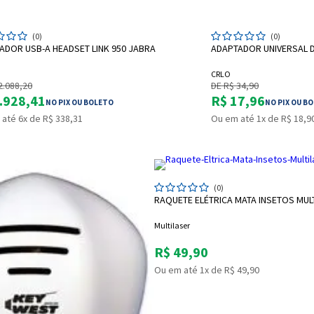
ADICIONAR A SACOLA
ADICIO
(0)
(0)
ADOR USB-A HEADSET LINK 950 JABRA
ADAPTADOR UNIVERSAL D
CRLO
2.088,20
DE R$ 34,90
.928,41
R$ 17,96
NO PIX OU BOLETO
NO PIX OU B
até 6x de R$ 338,31
Ou em até 1x de R$ 18,9
Entrega Flash
Retire na Loja
ADICIONAR A
(0)
RAQUETE ELÉTRICA MATA INSETOS MUL
Pagamento via Pix
Cartão de crédito
Multilaser
R$ 49,90
Ou em até 1x de R$ 49,90