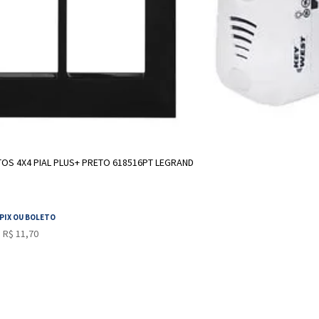
ADICIONAR A SACOLA
OS 4X4 PIAL PLUS+ PRETO 618516PT LEGRAND
PIX OU BOLETO
 R$ 11,70