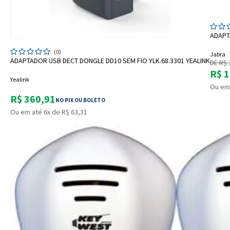
ADAPT
ADICIONAR A SACOLA
(0)
Jabra
ADAPTADOR USB DECT DONGLE DD10 SEM FIO YLK.68.3301 YEALINK
DE R$ 
R$ 1
Yealink
Ou em 
R$ 360,91
NO PIX OU BOLETO
Ou em até 6x de R$ 63,31