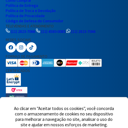
Como Comprar
Política de Entrega
Política de Troca e Devolução
Política de Privacidade
Código de Defesa do Consumidor
TELEVENDAS E ATENDIMENTO
(11) 2823-7066
(11) 4580-0085
(11) 2823-7066
REDES SOCIAIS
Preencha seus dados para iniciar a
conversa no WhatsApp.
FORMAS DE PAGAMENTO
Nome Completo
CERTIFICADOS
E-mail
Telefone
Ao clicar em "Aceitar todos os cookies", você concorda
7460 avaliações reais
com o armazenamento de cookies no seu dispositivo
para melhorar a navegação no site, analisar o uso do
© 2025,Eletrônica Santana Ltda. Todos os direitos reservados.
Rua
Iniciar Conversa
site e ajudar em nossos esforços de marketing.
Voluntários da Pátria, 1495 - Santana - CEP 02011-200 - São Paulo -