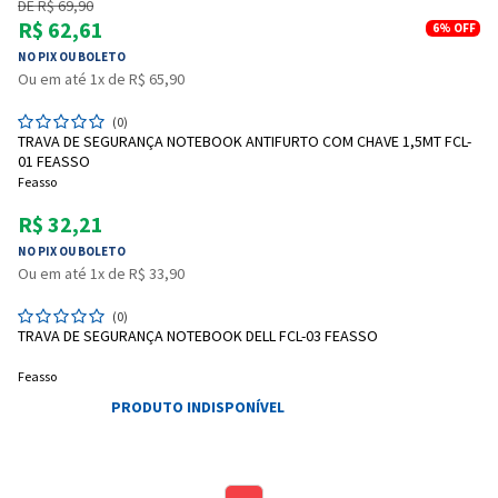
DE R$ 69,90
R$ 62,61
6%
OFF
NO PIX OU BOLETO
Ou em até 1x de R$ 65,90
(0)
TRAVA DE SEGURANÇA NOTEBOOK ANTIFURTO COM CHAVE 1,5MT FCL-
01 FEASSO
Feasso
Entendi
Entendi
R$ 32,21
NO PIX OU BOLETO
Entendi
Entendi
Ou em até 1x de R$ 33,90
(0)
TRAVA DE SEGURANÇA NOTEBOOK DELL FCL-03 FEASSO
Feasso
PRODUTO INDISPONÍVEL