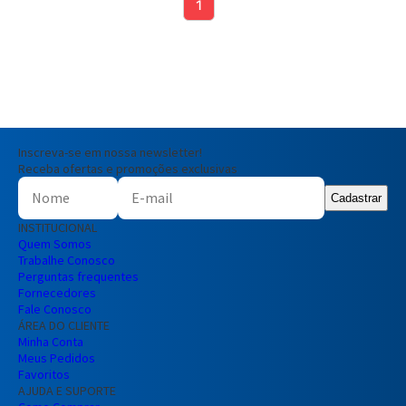
1
Inscreva-se em nossa newsletter!
Receba ofertas e promoções exclusivas
Cadastrar
INSTITUCIONAL
Quem Somos
Trabalhe Conosco
Perguntas frequentes
Fornecedores
Fale Conosco
ÁREA DO CLIENTE
Minha Conta
Meus Pedidos
Favoritos
AJUDA E SUPORTE