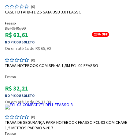
(0)
CASE HD FAHD-11 2.5 SATA USB 3.0 FEASSO
Feasso
DE R$ 85,90
R$ 62,61
23%
OFF
NO PIX OU BOLETO
Ou em até 1x de R$ 65,90
(0)
TRAVA NOTEBOOK COM SENHA 1,5M FCL-02 FEASSO
Feasso
R$ 32,21
Entrega Flash
Retire na Loja
NO PIX OU BOLETO
Pagamento via Pix
Ou em até 1x de R$ 33,90
Cartão de crédito
(0)
TRAVA DE SEGURANÇA PARA NOTEBOOK FEASSO FCL-03 COM CHAVE
1,5 METROS PADRÃO V-N17
Feasso