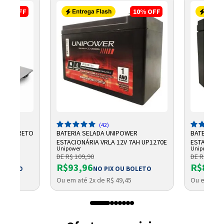
3%
OFF
10%
OFF
(42)
3" W9 PRETO
BATERIA SELADA UNIPOWER
BATERIA S
ESTACIONÁRIA VRLA 12V 7AH UP1270E
ESTACIONÁ
Unipower
Unipower
7AH F187
DE R$ 109,90
DE R$ 99,9
R$93,96
R$87,3
 BOLETO
NO PIX OU BOLETO
Ou em até 2x de R$ 49,45
Ou em até 