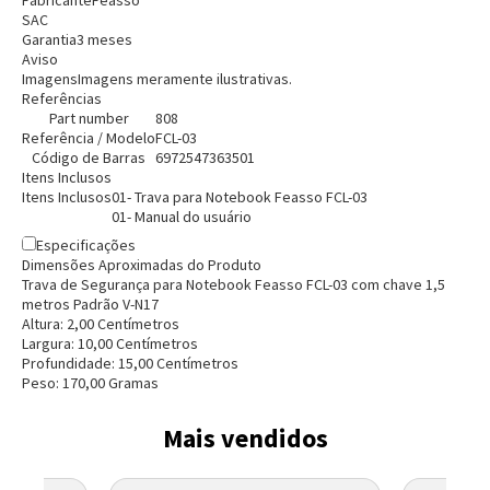
Fabricante
Feasso
SAC
Garantia
3 meses
Aviso
Imagens
Imagens meramente ilustrativas.
Referências
Part number
808
Referência / Modelo
FCL-03
Código de Barras
6972547363501
Itens Inclusos
Itens Inclusos
01- Trava para Notebook Feasso FCL-03
01- Manual do usuário
Especificações
Dimensões Aproximadas do Produto
Trava de Segurança para Notebook Feasso FCL-03 com chave 1,5
metros Padrão V-N17
Altura:
2,00
Centímetro
s
Largura:
10,00
Centímetro
s
Profundidade:
15,00
Centímetro
s
Peso:
170,00
Grama
s
Mais vendidos