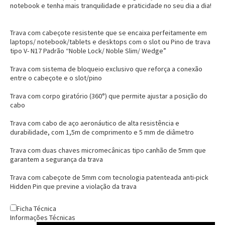
notebook
e tenha mais tranquilidade e praticidade no seu dia a dia!
Trava com cabeçote resistente que se encaixa perfeitamente em
laptops/ notebook/tablets e desktops com o slot ou Pino de trava
tipo V- N17 Padrão “Noble Lock/ Noble Slim/ Wedge”
Trava com sistema de bloqueio exclusivo que reforça a conexão
entre o cabeçote e o slot/pino
Entrega Flash
Retire na Loja
Trava com corpo giratório (360°) que permite ajustar a posição do
Pagamento via Pix
cabo
Cartão de crédito
Trava com cabo de aço aeronáutico de alta resistência e
durabilidade, com 1,5m de comprimento e 5 mm de diâmetro
Trava com duas chaves micromecânicas tipo canhão de 5mm que
garantem a segurança da trava
Trava com cabeçote de 5mm com tecnologia patenteada anti-pick
Hidden Pin que previne a violação da trava
Ficha Técnica
Informações Técnicas