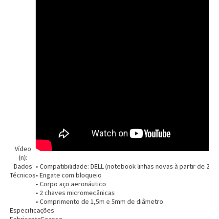
Entendi
Entendi
Entendi
Entendi
Vídeo
(n):
Dados
• Compatibilidade: DELL (notebook linhas novas à partir de 201
Técnicos
• Engate com bloqueio
• Corpo aço aeronáutico
• 2 chaves micromecânicas
• Comprimento de 1,5m e 5mm de diâmetro
Especificações