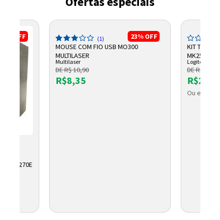
Ofertas especiais
10%
OFF
23%
OFF
(1)
MOUSE COM FIO USB MO300
KIT TECLA
MULTILASER
MK250 ABN
Multilaser
Logitech
DE R$ 10,90
DE R$ 235,
R$8,35
R$203,
Ou em até 
R
AH UP1270E
OLETO