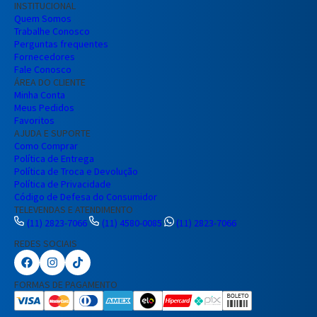
INSTITUCIONAL
Quem Somos
Trabalhe Conosco
Perguntas frequentes
Fornecedores
Fale Conosco
ÁREA DO CLIENTE
Minha Conta
Meus Pedidos
Favoritos
AJUDA E SUPORTE
Como Comprar
Política de Entrega
Política de Troca e Devolução
Política de Privacidade
Código de Defesa do Consumidor
TELEVENDAS E ATENDIMENTO
(11) 2823-7066
(11) 4580-0085
(11) 2823-7066
REDES SOCIAIS
Preencha seus dados para iniciar a
conversa no WhatsApp.
FORMAS DE PAGAMENTO
Nome Completo