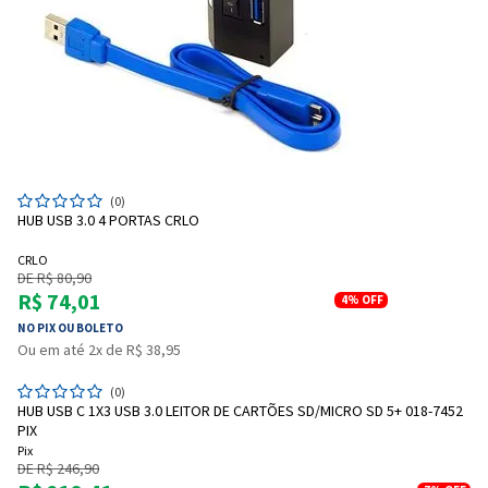
(0)
HUB USB 3.0 4 PORTAS CRLO
CRLO
DE R$ 80,90
R$ 74,01
4%
OFF
NO PIX OU BOLETO
Ou em até 2x de R$ 38,95
(0)
HUB USB C 1X3 USB 3.0 LEITOR DE CARTÕES SD/MICRO SD 5+ 018-7452
PIX
Pix
DE R$ 246,90