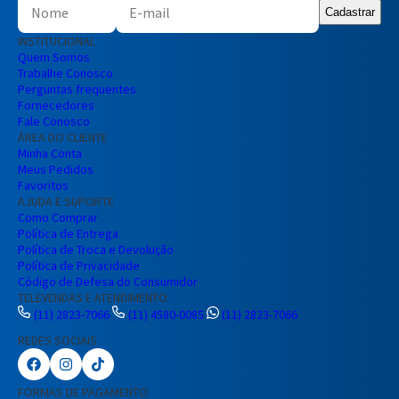
Cadastrar
INSTITUCIONAL
Quem Somos
Trabalhe Conosco
Perguntas frequentes
Fornecedores
Fale Conosco
ÁREA DO CLIENTE
Minha Conta
Meus Pedidos
Favoritos
AJUDA E SUPORTE
Como Comprar
Política de Entrega
Política de Troca e Devolução
Política de Privacidade
Código de Defesa do Consumidor
TELEVENDAS E ATENDIMENTO
(11) 2823-7066
(11) 4580-0085
(11) 2823-7066
REDES SOCIAIS
Preencha seus dados para iniciar a
conversa no WhatsApp.
FORMAS DE PAGAMENTO