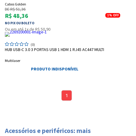
Cabos Golden
DE R$ 51,36
R$ 48,36
1%
OFF
NO PIX OU BOLETO
Ou em até 1x de R$ 50,90
(0)
HUB USB-C 3.0 3 PORTAS USB 1 HDM 1 RJ45 AC447 MULTI
Multilaser
PRODUTO INDISPONÍVEL
1
Entrega Flash
Retire na Loja
Acessórios e periféricos: mais