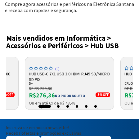
Compre agora acessórios e periféricos na Eletrônica Santana
e receba com rapidez e segurança.
Mais vendidos em Informática >
Acessórios e Periféricos > Hub USB
(0)
 UH400
HUB USB-C 7X1 USB 3.0 HDMI RJ45 SD/MICRO
HUB USB
SD PIX
5+
CRLO
DE R$ 299,90
DE R$ 8
R$276,36
R$74
16%
OFF
3%
OFF
NO PIX OU BOLETO
Ou em até 6x de R$ 48,48
Ou em a
Inscreva-se em nossa newsletter!
Receba ofertas e promoções exclusivas