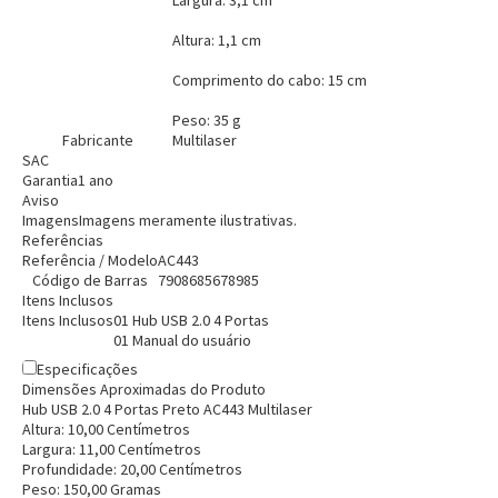
Altura: 1,1 cm
Comprimento do cabo: 15 cm
Peso: 35 g
Fabricante
Multilaser
SAC
Garantia
1 ano
Aviso
Imagens
Imagens meramente ilustrativas.
Referências
Referência / Modelo
AC443
Código de Barras
7908685678985
Itens Inclusos
Itens Inclusos
01 Hub USB 2.0 4 Portas
01 Manual do usuário
Especificações
Dimensões Aproximadas do Produto
Hub USB 2.0 4 Portas Preto AC443 Multilaser
Altura:
10,00
Centímetro
s
Largura:
11,00
Centímetro
s
Profundidade:
20,00
Centímetro
s
Peso:
150,00
Grama
s