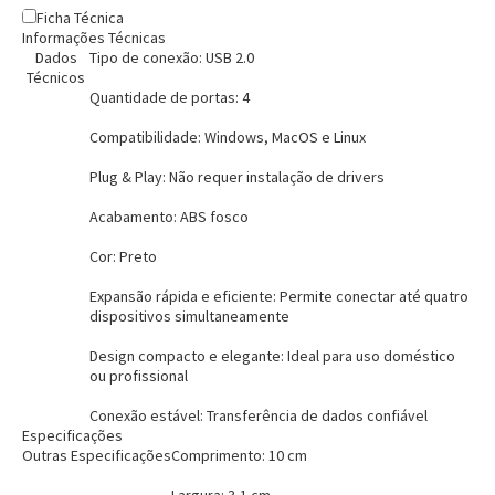
Ficha Técnica
Pagamento via Pix
Informações Técnicas
Cartão de crédito
Dados
Tipo de conexão: USB 2.0
Técnicos
Quantidade de portas: 4
Compatibilidade: Windows, MacOS e Linux
Plug & Play: Não requer instalação de drivers
Acabamento: ABS fosco
Cor: Preto
Expansão rápida e eficiente: Permite conectar até quatro
dispositivos simultaneamente
Entendi
Design compacto e elegante: Ideal para uso doméstico
Entendi
ou profissional
Conexão estável: Transferência de dados confiável
Entendi
Entendi
Especificações
Outras Especificações
Comprimento: 10 cm
Largura: 3,1 cm