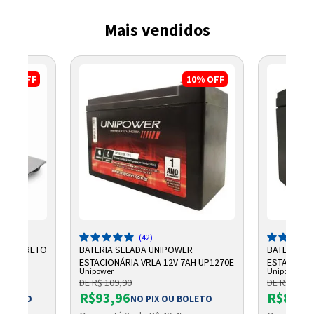
Mais vendidos
3%
OFF
10%
OFF
(42)
3" W9 PRETO
BATERIA SELADA UNIPOWER
BATERIA S
ESTACIONÁRIA VRLA 12V 7AH UP1270E
ESTACIONÁ
Unipower
Unipower
7AH F187
DE R$ 109,90
DE R$ 99,9
R$93,96
R$87,3
 BOLETO
NO PIX OU BOLETO