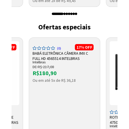
Ou em até 2x de R$ 49,45
Ou em até 
Ofertas especiais
17%
OFF
17%
OFF
(0)
BABÁ ELETRÔNICA CÂMERA IMX C
FULL HD 4565514 INTELBRAS
Intelbras
DE R$ 217,08
R$180,90
Ou em até 5x de R$ 36,18
TRAL DE
ROTEADOR 
 INTELBRAS
4750243 I
Intelbras