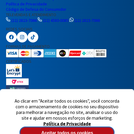
Política de Privacidade
Código de Defesa do Consumidor
TELEVENDAS E ATENDIMENTO
(11) 2823-7066
(11) 4580-0085
(11) 2823-7066
REDES SOCIAIS
Preencha seus dados para iniciar a
conversa no WhatsApp.
FORMAS DE PAGAMENTO
Nome Completo
CERTIFICADOS
E-mail
Telefone
Ao clicar em "Aceitar todos os cookies", você concorda
7460 avaliações reais
com o armazenamento de cookies no seu dispositivo
para melhorar a navegação no site, analisar o uso do
© 2025,Eletrônica Santana Ltda. Todos os direitos reservados.
Rua
Iniciar Conversa
site e ajudar em nossos esforços de marketing.
Voluntários da Pátria, 1495 - Santana - CEP 02011-200 - São Paulo -
Política de Privacidade
SP
Atendimento de segunda à quinta-feira das 8h às 18h e sexta-
feira das 8h às 17h - CNPJ: 60717899/0001-90
Aceitar todos os cookies