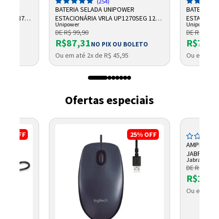
(254)
R
BATERIA SELADA UNIPOWER
BATERIA S
 AH F187
ESTACIONÁRIA VRLA UP1270SEG 12V
ESTACIONÁR
Unipower
Unipower
7AH F187
UP1250
DE R$ 99,90
DE R$ 100,
R$87,31
R$75,9
OLETO
NO PIX OU BOLETO
Ou em até 2x de R$ 45,95
Ou em até 
Ofertas especiais
6%
OFF
25%
OFF
AMPLIFICAD
JABRA
Jabra
DE R$ 1.973
R$1.70
Ou em até 