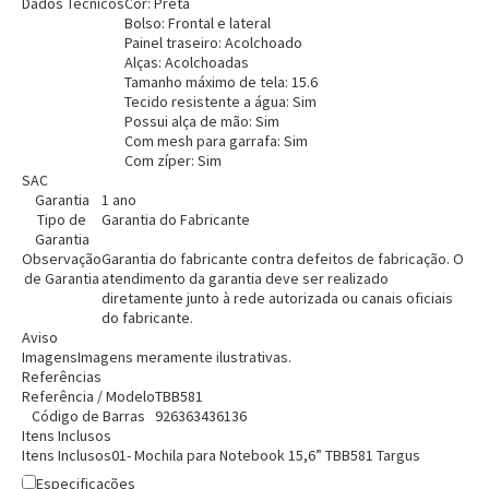
Dados Técnicos
Cor: Preta
Bolso: Frontal e lateral
Painel traseiro: Acolchoado
Alças: Acolchoadas
Tamanho máximo de tela: 15.6
Tecido resistente a água: Sim
Possui alça de mão: Sim
Com mesh para garrafa: Sim
Com zíper: Sim
Entendi
SAC
Entendi
Garantia
1 ano
Tipo de
Garantia do Fabricante
Entendi
Entendi
Garantia
Observação
Garantia do fabricante contra defeitos de fabricação. O
de Garantia
atendimento da garantia deve ser realizado
diretamente junto à rede autorizada ou canais oficiais
do fabricante.
Aviso
Imagens
Imagens meramente ilustrativas.
Referências
Referência / Modelo
TBB581
Código de Barras
926363436136
Itens Inclusos
Itens Inclusos
01- Mochila para Notebook 15,6” TBB581 Targus
Especificações