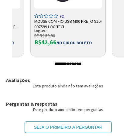
(0)
RA
MOUSE COM FIO USB M90 PRETO 910-
OT NOBLE
007599 LOGITECH
Logitech
DE R$ 59,90
R$42,66
 BOLETO
NO PIX OU BOLETO
Avaliações
Este produto ainda não tem avaliações
Perguntas & respostas
Este produto ainda não tem perguntas
SEJA O PRIMEIRO A PERGUNTAR