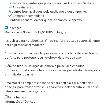
Opiniões de clientes que já compraram na Eletrônica Santana.
Alta satisfação
Produtos bem avaliados pela qualidade e desempenho.
Compra recomendada
Confiança construída por quem já comprou e aprovou.
Descrição
Mochila para Notebook 15,6” TBB581 Targus
A
Mochila para Notebook 15,6” TBB581
foi produzida especialmente
para o profissional moderno.
Com um design minimalista, possui um compartimento acolchoado
perfeito para proteger seu notebook durante seu uso.
Entrega Flash
Retire na Loja
Além de tudo, suas alças de ombro e painel acolchoados
promovem muito conforto e sua alça carona possibilita o transporte
Pagamento via Pix
em mala de rodinhas.
Cartão de crédito
Uma mochila completa e essencial para seu dia a dia, seu bolso
principal para transportar seus aparelhos, bolso frontal e um bolso
lateral em mesh para garrafa.
Ficha Técnica
Informações Técnicas