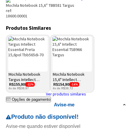
Mochila Notebook 15,6” TBB581 Targus
ref:
18600.00001
Produtos Similares
Mochila Notebook
Mochila Notebook
Targus Intellect
15,6" Intellect
Essential Preta
Essential TSB966
R$155,90
R$154,90
-11%
-14%
4x de R$38,97
4x de R$38,72
15,6pol Tbb565di-70
Targus
Ver produtos similares
Opções de pagamento
Avise-me