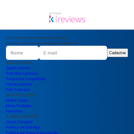
Inscreva-se em nossa newsletter!
Receba ofertas e promoções exclusivas
Cadastrar
INSTITUCIONAL
Quem Somos
Trabalhe Conosco
Perguntas frequentes
Fornecedores
Fale Conosco
ÁREA DO CLIENTE
Minha Conta
Meus Pedidos
Favoritos
AJUDA E SUPORTE
Como Comprar
Política de Entrega
Política de Troca e Devolução