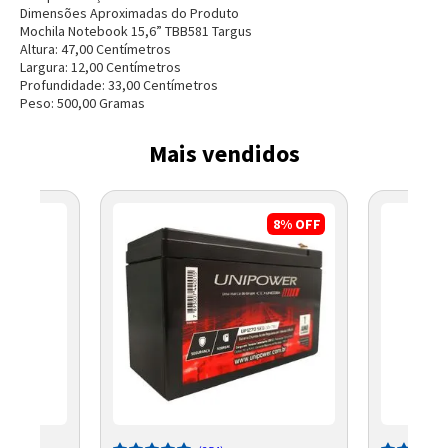
Dimensões Aproximadas do Produto
Mochila Notebook 15,6” TBB581 Targus
Altura:
47,00
Centímetro
s
Largura:
12,00
Centímetro
s
Profundidade:
33,00
Centímetro
s
Peso:
500,00
Grama
s
Mais vendidos
8%
OFF