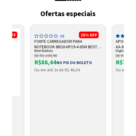
Ofertas especiais
17%
OFF
15%
OFF
(0)
FONTE CARREGADOR PARA
APOIO ANT
NOTEBOOK BB20-HP19-4 65W BEST
AA-805 DIG
Best Battery
Digitador
BATTERY
DE R$ 109,90
DE R$ 101,
R$88,44
R$79,0
NO PIX OU BOLETO
Ou em até 2x de R$ 46,54
Ou em até 
UTION
OLETO