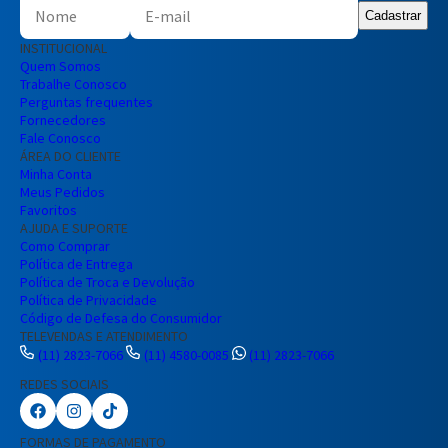
Cadastrar
INSTITUCIONAL
Quem Somos
Trabalhe Conosco
Perguntas frequentes
Fornecedores
Fale Conosco
ÁREA DO CLIENTE
Minha Conta
Meus Pedidos
Favoritos
AJUDA E SUPORTE
Como Comprar
Política de Entrega
Política de Troca e Devolução
Política de Privacidade
Código de Defesa do Consumidor
TELEVENDAS E ATENDIMENTO
(11) 2823-7066
(11) 4580-0085
(11) 2823-7066
REDES SOCIAIS
Preencha seus dados para iniciar a
conversa no WhatsApp.
FORMAS DE PAGAMENTO