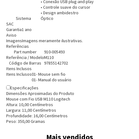
• Conexão USB plug-and-play
• Controle suave do cursor
• Design ambidestro
Sistema
Óptico
Entendi
SAC
Entendi
Garantia
1 ano
Aviso
Entendi
Entendi
Imagens
Imagens meramente ilustrativas.
Referências
Part number
910-005493
Referência / Modelo
M110
Código de Barras
97855142702
Itens Inclusos
Itens Inclusos
01- Mouse sem fio
01- Manual do usuário
Especificações
Dimensões Aproximadas do Produto
Mouse com Fio USB M110 Logitech
Altura:
10,00
Centímetro
s
Largura:
11,00
Centímetro
s
Profundidade:
16,00
Centímetro
s
Peso:
350,00
Grama
s
Mais vendidos