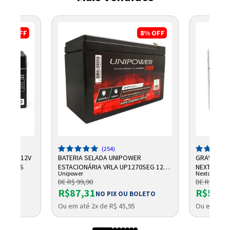
17%
OFF
8%
OFF
(254)
CHUMBO 12V
BATERIA SELADA UNIPOWER
GRAVADOR 
NTELBRAS
ESTACIONÁRIA VRLA UP1270SEG 12V
NEXTTECH
Unipower
Nextcall
7AH F187
DE R$ 99,90
DE R$ 684,
R$87,31
R$569,
NO PIX OU BOLETO
Ou em até 2x de R$ 45,95
Ou em até 