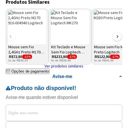
Produtos Similares
Mouse sem Fio
Kit Teclado e Mouse
Mouse sem Fio M28
2,4GHz Preto M170
Sem Fio Logitech
Preto Logitech
910-004940 Logitech
MK270
R$72,90
R$233,90
R$122,90
-21%
-17%
-17%
2x de R$36,45
6x de R$38,98
3x de R$40,96
Ver produtos similares
Opções de pagamento
Avise-me