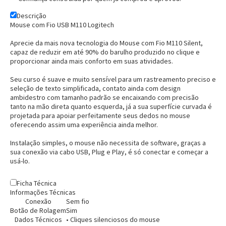
Descrição
Mouse com Fio USB M110 Logitech
Aprecie da mais nova tecnologia do Mouse com Fio M110 Silent,
capaz de reduzir em até 90% do barulho produzido no clique e
proporcionar ainda mais conforto em suas atividades.
Seu curso é suave e muito sensível para um rastreamento preciso e
seleção de texto simplificada, contato ainda com design
Entrega Flash
Retire na Loja
ambidestro com tamanho padrão se encaixando com precisão
tanto na mão direta quanto esquerda, já a sua superfície curvada é
Pagamento via Pix
projetada para apoiar perfeitamente seus dedos no mouse
Cartão de crédito
oferecendo assim uma experiência ainda melhor.
Instalação simples, o mouse não necessita de software, graças a
sua conexão via cabo USB, Plug e Play, é só conectar e começar a
usá-lo.
Ficha Técnica
Informações Técnicas
Conexão
Sem fio
Botão de Rolagem
Sim
Dados Técnicos
• Cliques silenciosos do mouse