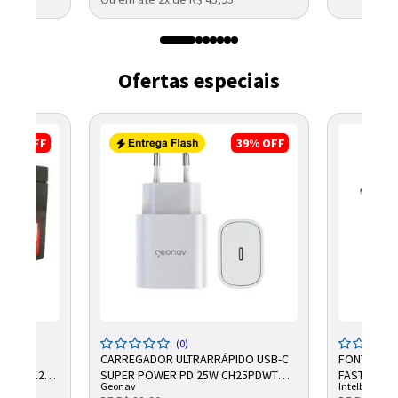
Ofertas especiais
8%
OFF
39%
OFF
(0)
R
CARREGADOR ULTRARRÁPIDO USB-C
FONTE CAR
70SEG 12V
SUPER POWER PD 25W CH25PDWT
FAST 48200
Geonav
Intelbras
GEONAV