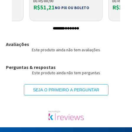
DE R$ 88,90
DE R$ 46,6
R$51,21
R$38,9
OLETO
NO PIX OU BOLETO
Avaliações
Este produto ainda não tem avaliações
Perguntas & respostas
Este produto ainda não tem perguntas
SEJA O PRIMEIRO A PERGUNTAR