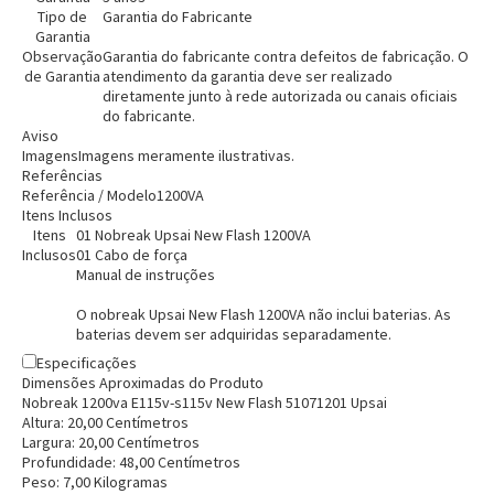
Tipo de
Garantia do Fabricante
Garantia
Observação
Garantia do fabricante contra defeitos de fabricação. O
de Garantia
atendimento da garantia deve ser realizado
diretamente junto à rede autorizada ou canais oficiais
do fabricante.
Aviso
Imagens
Imagens meramente ilustrativas.
Referências
Referência / Modelo
1200VA
Itens Inclusos
Itens
01 Nobreak Upsai New Flash 1200VA
Inclusos
01 Cabo de força
Manual de instruções
O nobreak Upsai New Flash 1200VA não inclui baterias. As
baterias devem ser adquiridas separadamente.
Especificações
Dimensões Aproximadas do Produto
Nobreak 1200va E115v-s115v New Flash 51071201 Upsai
Altura:
20,00
Centímetro
s
Largura:
20,00
Centímetro
s
Profundidade:
48,00
Centímetro
s
Peso:
7,00
Kilograma
s