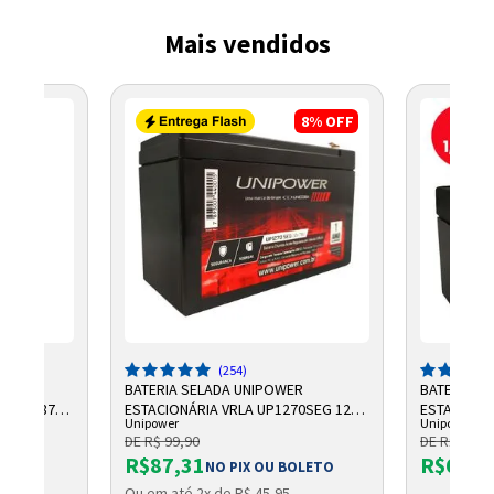
Mais vendidos
8%
OFF
(254)
R
BATERIA SELADA UNIPOWER
BATERIA S
 AH F187
ESTACIONÁRIA VRLA UP1270SEG 12V
ESTACIONÁR
Unipower
Unipower
7AH F187
UP1213 06
DE R$ 99,90
DE R$ 66,9
R$87,31
R$61,6
OLETO
NO PIX OU BOLETO
Ou em até 2x de R$ 45,95