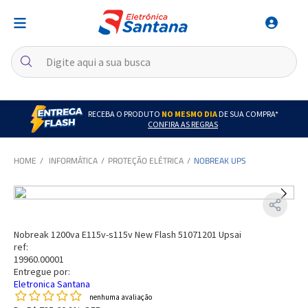
RECEBA O PRODUTO
NO MESMO DIA
DE SUA COMPRA*
CONFIRA AS REGRAS
INFORMÁTICA
PROTEÇÃO ELÉTRICA
NOBREAK UPS
Nobreak 1200va E115v-s115v New Flash 51071201 Upsai
ref:
19960.00001
Entregue por:
Eletronica Santana
nenhuma avaliação