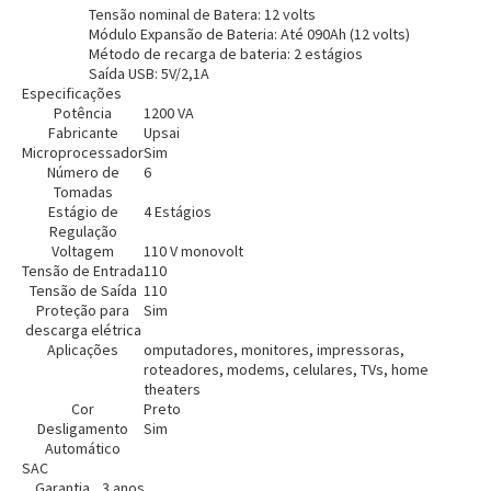
Tensão nominal de Batera: 12 volts
Pagamento via Pix
Módulo Expansão de Bateria: Até 090Ah (12 volts)
Cartão de crédito
Método de recarga de bateria: 2 estágios
Saída USB: 5V/2,1A
Especificações
Potência
1200 VA
Fabricante
Upsai
Microprocessador
Sim
Número de
6
Tomadas
Estágio de
4 Estágios
Regulação
Voltagem
110 V monovolt
Tensão de Entrada
110
Tensão de Saída
110
Proteção para
Sim
descarga elétrica
Entendi
Aplicações
omputadores, monitores, impressoras,
Entendi
roteadores, modems, celulares, TVs, home
theaters
Cor
Preto
Entendi
Entendi
Desligamento
Sim
Automático
SAC
Garantia
3 anos