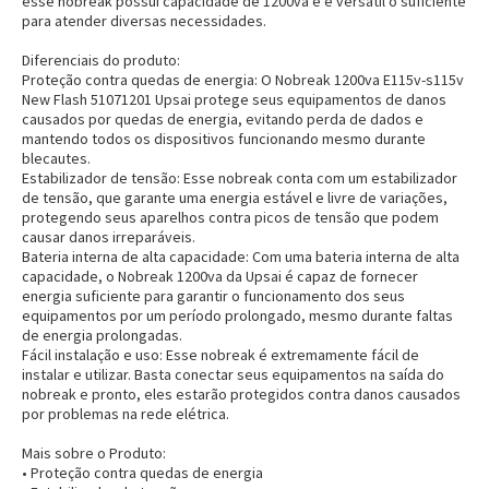
esse nobreak possui capacidade de 1200va e é versátil o suficiente
para atender diversas necessidades.
Diferenciais do produto:
Proteção contra quedas de energia:
O Nobreak 1200va E115v-s115v
New Flash 51071201 Upsai protege seus equipamentos de danos
causados por quedas de energia, evitando perda de dados e
mantendo todos os dispositivos funcionando mesmo durante
blecautes.
Estabilizador de tensão:
Esse nobreak conta com um estabilizador
de tensão, que garante uma energia estável e livre de variações,
protegendo seus aparelhos contra picos de tensão que podem
causar danos irreparáveis.
Bateria interna de alta capacidade:
Com uma bateria interna de alta
capacidade, o Nobreak 1200va da Upsai é capaz de fornecer
energia suficiente para garantir o funcionamento dos seus
equipamentos por um período prolongado, mesmo durante faltas
de energia prolongadas.
Fácil instalação e uso:
Esse nobreak é extremamente fácil de
instalar e utilizar. Basta conectar seus equipamentos na saída do
nobreak e pronto, eles estarão protegidos contra danos causados
por problemas na rede elétrica.
Mais sobre o Produto:
• Proteção contra quedas de energia