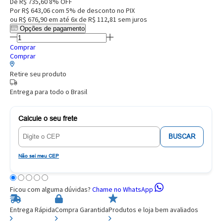
De
R$ 735,60
8% OFF
Por
R$ 643,06
com 5% de desconto no PIX
ou
R$ 676,90
em até
6x de R$ 112,81
sem juros
Opções de pagamento
Comprar
Comprar
Retire seu produto
Entrega para todo o Brasil
Calcule o seu frete
BUSCAR
Não sei meu CEP
Ficou com alguma dúvidas?
Chame no WhatsApp
Entrega Rápida
Compra Garantida
Produtos e loja bem avaliados