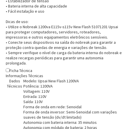
• Estabilizador de tensão
• Bateria interna de alta capacidade
• Fácil instalação e uso
Dicas de uso:
• Utilize o Nobreak 1200va E115v-s115v New Flash 51071201 Upsai
para proteger computadores, servidores, roteadores,
impressoras e outros equipamentos eletrônicos sensíveis.
• Conecte seus dispositivos na saída do nobreak para garantir a
proteção contra quedas de energia e variações de tensão.
• Sempre verifique o nível de carga da bateria interna do nobreak e
realize recargas periódicas para garantir uma autonomia
prolongada.
Ficha Técnica
Informações Técnicas
Dados
Modelo: Upsai New Flash 1200VA
Técnicos
Potência: 1200VA
Voltagem: 110V
Entrada: 110V
Saída: 110V
Forma de onda em rede: Senoidal
Forma de onda inversor: Semi-Senoidal com variações
suaves de tensão (dv/dt limitado)
Autonomia com bateria interna: 35 minutos
Entrega Flash
Retire na Loja
Autonomia com módulo de bateria: 2 horas