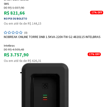
SMS
DE R$ 1.037,90
R$ 821,66
17%
OFF
NO PIX OU BOLETO
Ou em até 6x de R$ 144,15
(0)
NOBREAK ONLINE TORRE DNB 1.5KVA-220V-TW G2 4820115 INTELBRAS
Intelbras
DE R$ 4.509,48
R$ 3.757,90
17%
OFF
Ou em até 6x de R$ 626,31