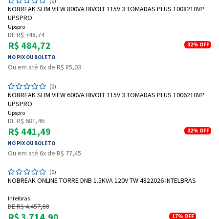
(0)
NOBREAK SLIM VIEW 800VA BIVOLT 115V 3 TOMADAS PLUS 1008210VP
UPSPRO
Upspro
DE R$ 748,74
R$ 484,72
32%
OFF
NO PIX OU BOLETO
Ou em até 6x de R$ 85,03
(0)
NOBREAK SLIM VIEW 600VA BIVOLT 115V 3 TOMADAS PLUS 1006210VP
UPSPRO
Upspro
DE R$ 681,46
R$ 441,49
32%
OFF
NO PIX OU BOLETO
Ou em até 6x de R$ 77,45
(0)
NOBREAK ONLINE TORRE DNB 1.5KVA 120V TW 4822026 INTELBRAS
Intelbras
DE R$ 4.457,88
R$ 3.714,90
17%
OFF