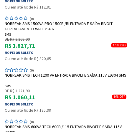
NO PIX OU BOLETO
Entrega Flash
Retire na Loja
Ou em até 6x de R$ 112,81
Pagamento via Pix
(0)
Cartão de crédito
NOBREAK SMS 1500VA PRO 1500BI/BI ENTRADA E SAÍDA BIVOLT
GERENCIAMENTO WI-FI 29402
SMS
DE R$ 2.203,90
R$ 1.827,71
13%
OFF
NO PIX OU BOLETO
Ou em até 6x de R$ 320,65
(0)
NOBREAK SMS TECH 1200 VA ENTRADA BIVOLT E SAÍDA 115V 29304 SMS
SMS
DE R$ 1.221,90
R$ 1.060,11
9%
OFF
Entendi
NO PIX OU BOLETO
Entendi
Ou em até 6x de R$ 185,98
Entendi
Entendi
(0)
NOBREAK SMS 600VA TECH 600BI/115 ENTRADA BIVOLT E SAÍDA 115V