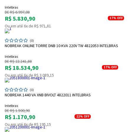
Intelbras
DE R$ 6.997,08
R$ 5.830,90
17%
OFF
Ou em até 6x de R$ 971,81
(0)
NOBREAK ONLINE TORRE DNB 10 KVA 220V TW 4822053 INTELBRAS
Intelbras
DE R$ 22.241,88
R$ 18.534,90
17%
OFF
Ou em até 6x de R$ 3.089,15
(0)
NOBREAK 1440 VA XNB BIVOLT 4822011 INTELBRAS
Intelbras
DE R$ 1.500,90
R$ 1.170,90
22%
OFF
Ou em até 6x de R$ 195,15