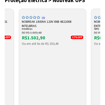
Proteção Elétrica > Nobreak UPS
(0)
29601
NOBREAK 1800VA 120V XNB 4822008
NOBREAK
INTELBRAS
ENTRAD
Intelbras
SMS
29202
DE R$ 1.803,48
DE R$ 7
R$1.502,90
R$62
17%
OFF
17%
OFF
Ou em até 6x de R$ 250,48
Ou em a