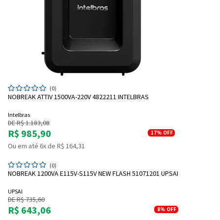
(0)
NOBREAK ATTIV 1500VA-220V 4822211 INTELBRAS
Intelbras
DE R$ 1.183,08
R$ 985,90
17%
OFF
Ou em até 6x de R$ 164,31
(0)
NOBREAK 1200VA E115V-S115V NEW FLASH 51071201 UPSAI
UPSAI
DE R$ 735,60
R$ 643,06
8%
OFF