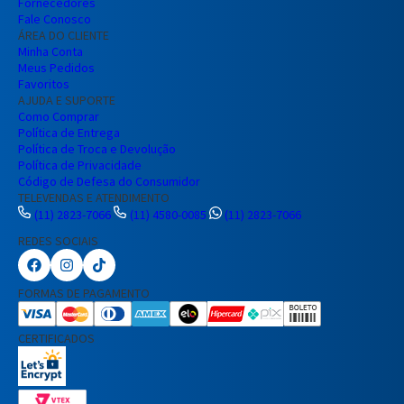
Fornecedores
Fale Conosco
ÁREA DO CLIENTE
Minha Conta
Meus Pedidos
Favoritos
AJUDA E SUPORTE
Como Comprar
Política de Entrega
Política de Troca e Devolução
Política de Privacidade
Código de Defesa do Consumidor
TELEVENDAS E ATENDIMENTO
(11) 2823-7066
(11) 4580-0085
(11) 2823-7066
REDES SOCIAIS
Preencha seus dados para iniciar a
conversa no WhatsApp.
FORMAS DE PAGAMENTO
Nome Completo
CERTIFICADOS
E-mail