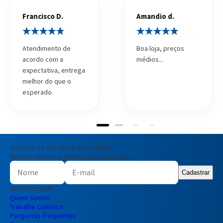
Francisco D.
Amandio d.
Atendimento de
Boa loja, preços
acordo com a
médios...
expectativa, entrega
melhor do que o
esperado.
Inscreva-se em nossa newsletter!
Receba ofertas e promoções exclusivas
Cadastrar
INSTITUCIONAL
Quem Somos
Trabalhe Conosco
Perguntas frequentes