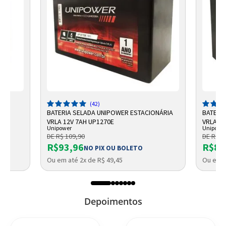
(42)
-5
BATERIA SELADA UNIPOWER ESTACIONÁRIA
BATERI
VRLA 12V 7AH UP1270E
VRLA UP
Unipower
Unipowe
DE R$ 109,90
DE R$ 9
R$93,96
R$87
NO PIX OU BOLETO
Ou em até 2x de R$ 49,45
Ou em a
Depoimentos