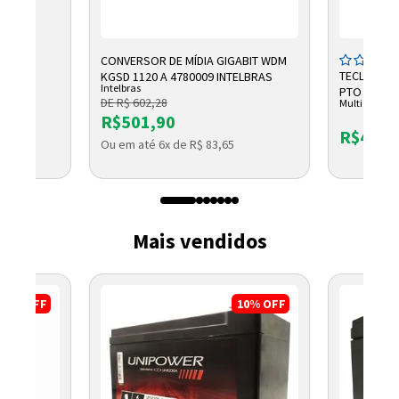
CONVERSOR DE MÍDIA GIGABIT WDM
TECLADO E
KGSD 1120 A 4780009 INTELBRAS
Intelbras
PTO TC609 
DE R$ 602,28
Multi
R$501,90
R$47,4
Ou em até 6x de R$ 83,65
Mais vendidos
3%
OFF
10%
OFF