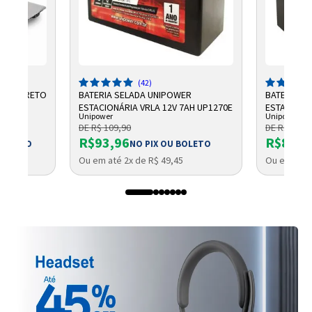
(42)
3" W9 PRETO
BATERIA SELADA UNIPOWER
BATERIA S
ESTACIONÁRIA VRLA 12V 7AH UP1270E
ESTACIONÁ
Unipower
Unipower
7AH F187
DE R$ 109,90
DE R$ 99,9
R$93,96
R$87,3
 BOLETO
NO PIX OU BOLETO
Ou em até 2x de R$ 49,45
Ou em até 