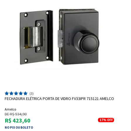
(3)
FECHADURA ELÉTRICA PORTA DE VIDRO FV33IPR 715121 AMELCO
Amelco
DE R$ 534,90
R$ 423,60
17%
OFF
NO PIX OU BOLETO