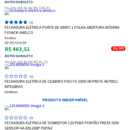
NO PIX OU BOLETO
Ou em até 6x de R$ 106,31
(4)
FECHADURA ELÉTRICA PORTA DE VIDRO 1 FOLHA ABERTURA INTERNA
FV34ICR AMELCO
Amelco
DE R$ 510,90
R$ 463,51
5%
OFF
NO PIX OU BOLETO
Ou em até 6x de R$ 81,31
Entrega Flash
Retire na Loja
(0)
FECHADURA ELETRICA DE CILINDRO FIXO FX 2000 UN PRETA 4679011
Pagamento via Pix
INTELBRAS
Cartão de crédito
Intelbras
PRODUTO INDISPONÍVEL
(0)
FECHADURA ELÉTRICA DE SOBREPOR 12V PARA PORTÃO PRETA SEM
SENSOR AA-ERL200P PAPAIZ