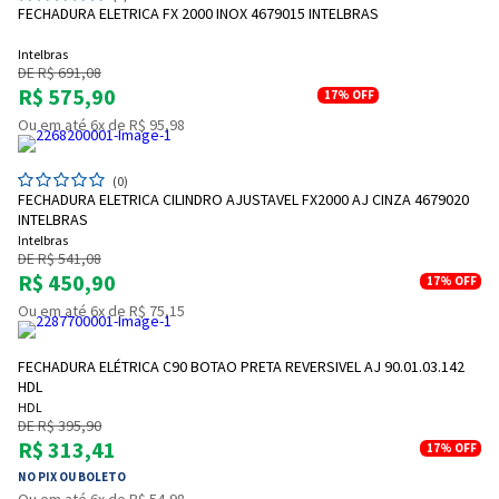
FECHADURA ELETRICA FX 2000 INOX 4679015 INTELBRAS
Intelbras
DE R$ 691,08
R$ 575,90
17%
OFF
Ou em até 6x de R$ 95,98
(0)
FECHADURA ELETRICA CILINDRO AJUSTAVEL FX2000 AJ CINZA 4679020
INTELBRAS
Intelbras
DE R$ 541,08
R$ 450,90
17%
OFF
Ou em até 6x de R$ 75,15
FECHADURA ELÉTRICA C90 BOTAO PRETA REVERSIVEL AJ 90.01.03.142
HDL
HDL
DE R$ 395,90
R$ 313,41
17%
OFF
NO PIX OU BOLETO