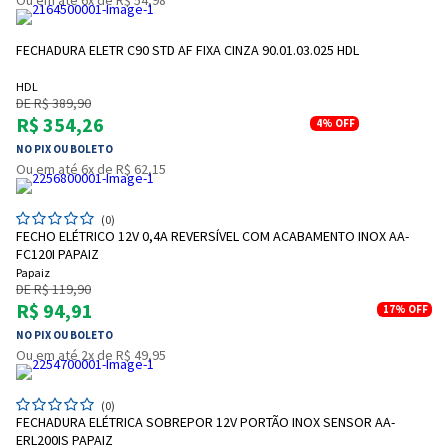
Ou em até 6x de R$ 54,98
FECHADURA ELETR C90 STD AF FIXA CINZA 90.01.03.025 HDL
HDL
DE R$ 389,90
R$ 354,26
4%
OFF
NO PIX OU BOLETO
Ou em até 6x de R$ 62,15
(0)
FECHO ELÉTRICO 12V 0,4A REVERSÍVEL COM ACABAMENTO INOX AA-
FC120I PAPAIZ
Papaiz
DE R$ 119,90
R$ 94,91
17%
OFF
NO PIX OU BOLETO
Ou em até 2x de R$ 49,95
(0)
FECHADURA ELÉTRICA SOBREPOR 12V PORTÃO INOX SENSOR AA-
ERL200IS PAPAIZ