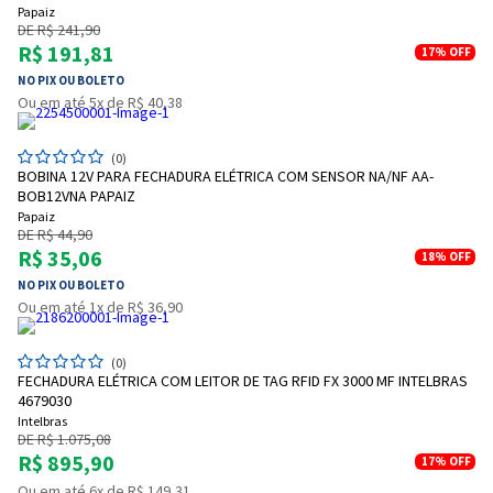
Papaiz
DE R$ 241,90
R$ 191,81
17%
OFF
NO PIX OU BOLETO
Ou em até 5x de R$ 40,38
(0)
BOBINA 12V PARA FECHADURA ELÉTRICA COM SENSOR NA/NF AA-
BOB12VNA PAPAIZ
Papaiz
DE R$ 44,90
R$ 35,06
18%
OFF
NO PIX OU BOLETO
Ou em até 1x de R$ 36,90
(0)
FECHADURA ELÉTRICA COM LEITOR DE TAG RFID FX 3000 MF INTELBRAS
4679030
Intelbras
DE R$ 1.075,08
R$ 895,90
17%
OFF
Ou em até 6x de R$ 149,31