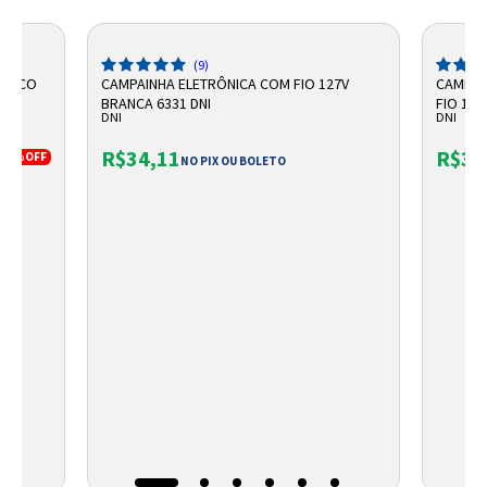
(9)
ÁTICO
CAMPAINHA ELETRÔNICA COM FIO 127V
CAMPAI
ND
BRANCA 6331 DNI
FIO 127
DNI
DNI
R$34,11
R$35
21%
OFF
NO PIX OU BOLETO