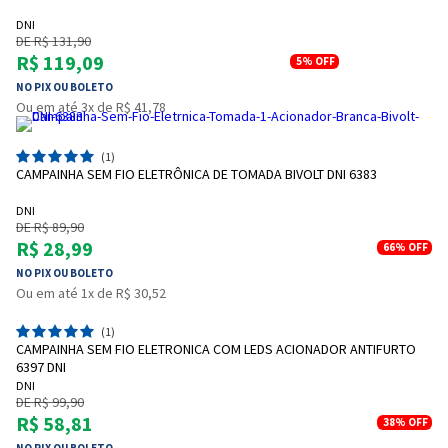
DNI
DE R$ 131,90
R$ 119,09
5%
OFF
NO PIX OU BOLETO
Ou em até 3x de R$ 41,78
(1)
CAMPAINHA SEM FIO ELETRÔNICA DE TOMADA BIVOLT DNI 6383
DNI
DE R$ 89,90
R$ 28,99
66%
OFF
NO PIX OU BOLETO
Ou em até 1x de R$ 30,52
(1)
CAMPAINHA SEM FIO ELETRONICA COM LEDS ACIONADOR ANTIFURTO
6397 DNI
DNI
DE R$ 99,90
R$ 58,81
38%
OFF
NO PIX OU BOLETO