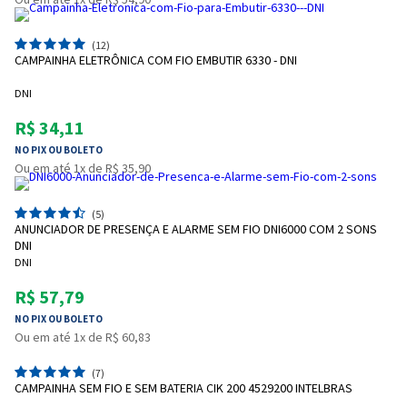
Entrega Flash
Retire na Loja
Pagamento via Pix
(12)
CAMPAINHA ELETRÔNICA COM FIO EMBUTIR 6330 - DNI
Cartão de crédito
DNI
R$ 34,11
NO PIX OU BOLETO
Ou em até 1x de R$ 35,90
(5)
ANUNCIADOR DE PRESENÇA E ALARME SEM FIO DNI6000 COM 2 SONS
DNI
DNI
R$ 57,79
Entendi
NO PIX OU BOLETO
Entendi
Ou em até 1x de R$ 60,83
Entendi
Entendi
(7)
CAMPAINHA SEM FIO E SEM BATERIA CIK 200 4529200 INTELBRAS