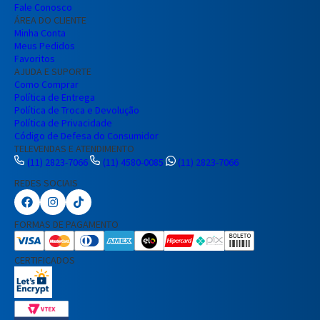
Fale Conosco
ÁREA DO CLIENTE
Minha Conta
Meus Pedidos
Favoritos
AJUDA E SUPORTE
Como Comprar
Política de Entrega
Política de Troca e Devolução
Política de Privacidade
Código de Defesa do Consumidor
TELEVENDAS E ATENDIMENTO
(11) 2823-7066
(11) 4580-0085
(11) 2823-7066
REDES SOCIAIS
Preencha seus dados para iniciar a
conversa no WhatsApp.
FORMAS DE PAGAMENTO
Nome Completo
CERTIFICADOS
E-mail