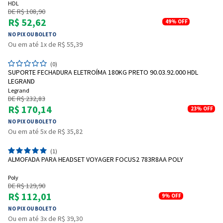
HDL
DE R$ 108,90
R$ 52,62
49%
OFF
NO PIX OU BOLETO
Ou em até 1x de R$ 55,39
(0)
SUPORTE FECHADURA ELETROÍMA 180KG PRETO 90.03.92.000 HDL
LEGRAND
Legrand
DE R$ 232,83
R$ 170,14
23%
OFF
NO PIX OU BOLETO
Ou em até 5x de R$ 35,82
(1)
ALMOFADA PARA HEADSET VOYAGER FOCUS2 783R8AA POLY
Poly
DE R$ 129,90
R$ 112,01
9%
OFF
NO PIX OU BOLETO
Ou em até 3x de R$ 39,30