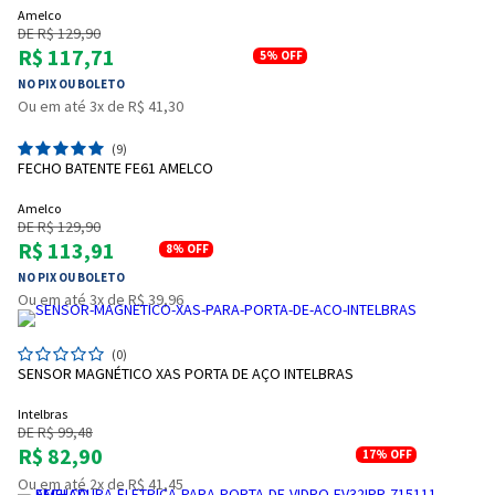
Amelco
DE R$ 129,90
R$ 117,71
5%
OFF
NO PIX OU BOLETO
Ou em até 3x de R$ 41,30
(9)
FECHO BATENTE FE61 AMELCO
Amelco
DE R$ 129,90
R$ 113,91
8%
OFF
NO PIX OU BOLETO
Ou em até 3x de R$ 39,96
(0)
SENSOR MAGNÉTICO XAS PORTA DE AÇO INTELBRAS
Intelbras
DE R$ 99,48
R$ 82,90
17%
OFF
Ou em até 2x de R$ 41,45