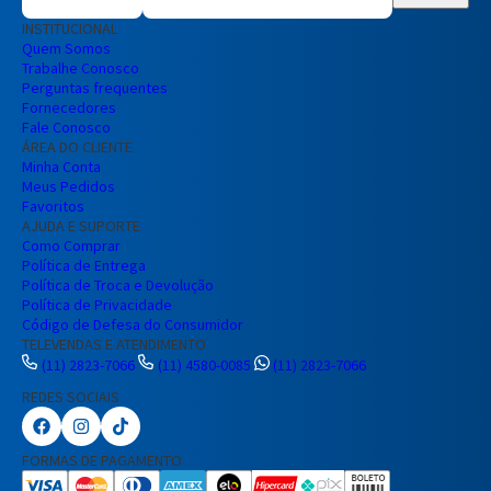
INSTITUCIONAL
Quem Somos
Trabalhe Conosco
Perguntas frequentes
Fornecedores
Fale Conosco
ÁREA DO CLIENTE
Minha Conta
Meus Pedidos
Favoritos
AJUDA E SUPORTE
Como Comprar
Política de Entrega
Política de Troca e Devolução
Política de Privacidade
Código de Defesa do Consumidor
TELEVENDAS E ATENDIMENTO
(11) 2823-7066
(11) 4580-0085
(11) 2823-7066
REDES SOCIAIS
Preencha seus dados para iniciar a
conversa no WhatsApp.
FORMAS DE PAGAMENTO
Nome Completo