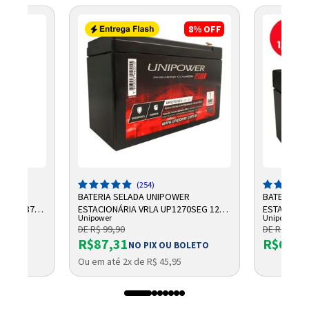
8%
OFF
(254)
R
BATERIA SELADA UNIPOWER
BATERIA S
 AH F187
ESTACIONÁRIA VRLA UP1270SEG 12V
ESTACIONÁR
Unipower
Unipower
7AH F187
UP1213 06
DE R$ 99,90
DE R$ 66,9
R$87,31
R$61,6
OLETO
NO PIX OU BOLETO
Ou em até 2x de R$ 45,95