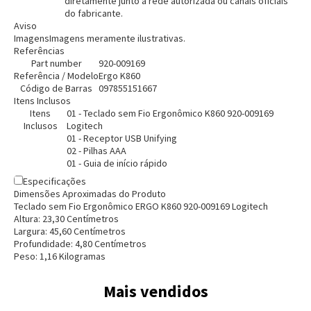
diretamente junto à rede autorizada ou canais oficiais
do fabricante.
Aviso
Imagens
Imagens meramente ilustrativas.
Referências
Part number
920-009169
Referência / Modelo
Ergo K860
Código de Barras
097855151667
Itens Inclusos
Itens
01 - Teclado sem Fio Ergonômico K860 920-009169
Inclusos
Logitech
01 - Receptor USB Unifying
02 - Pilhas AAA
01 - Guia de início rápido
Especificações
Dimensões Aproximadas do Produto
Teclado sem Fio Ergonômico ERGO K860 920-009169 Logitech
Altura:
23,30
Centímetro
s
Largura:
45,60
Centímetro
s
Profundidade:
4,80
Centímetro
s
Peso:
1,16
Kilograma
s
Mais vendidos