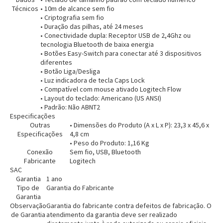
Cartão de crédito
Técnicos
• 10m de alcance sem fio
• Criptografia sem fio
• Duração das pilhas, até 24 meses
• Conectividade dupla: Receptor USB de 2,4Ghz ou
tecnologia Bluetooth de baixa energia
• Botões Easy-Switch para conectar até 3 dispositivos
diferentes
• Botão Liga/Desliga
• Luz indicadora de tecla Caps Lock
• Compatível com mouse ativado Logitech Flow
• Layout do teclado: Americano (US ANSI)
• Padrão: Não ABNT2
Especificações
Outras
• Dimensões do Produto (A x L x P): 23,3 x 45,6 x
Especificações
4,8 cm
Entendi
• Peso do Produto: 1,16 Kg
Entendi
Conexão
Sem fio, USB, Bluetooth
Fabricante
Logitech
Entendi
Entendi
SAC
Garantia
1 ano
Tipo de
Garantia do Fabricante
Garantia
Observação
Garantia do fabricante contra defeitos de fabricação. O
de Garantia
atendimento da garantia deve ser realizado