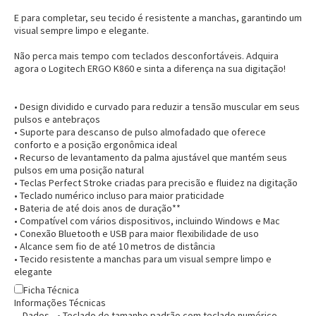
E para completar, seu tecido é resistente a manchas, garantindo um
visual sempre limpo e elegante.
Não perca mais tempo com teclados desconfortáveis. Adquira
agora o Logitech ERGO K860 e sinta a diferença na sua digitação!
• Design dividido e curvado para reduzir a tensão muscular em seus
pulsos e antebraços
• Suporte para descanso de pulso almofadado que oferece
conforto e a posição ergonômica ideal
• Recurso de levantamento da palma ajustável que mantém seus
pulsos em uma posição natural
• Teclas Perfect Stroke criadas para precisão e fluidez na digitação
• Teclado numérico incluso para maior praticidade
• Bateria de até dois anos de duração**
• Compatível com vários dispositivos, incluindo Windows e Mac
• Conexão Bluetooth e USB para maior flexibilidade de uso
• Alcance sem fio de até 10 metros de distância
• Tecido resistente a manchas para um visual sempre limpo e
elegante
Entrega Flash
Retire na Loja
Ficha Técnica
Informações Técnicas
Pagamento via Pix
Dados
• Teclado de tamanho padrão com teclado numérico