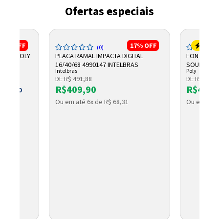
Ofertas especiais
29%
OFF
17%
OFF
(0)
31 HP POLY
PLACA RAMAL IMPACTA DIGITAL
FONTE AUDIOCONFERÊNCIA
16/40/68 4990147 INTELBRAS
Intelbras
Poly
DE R$ 491,88
DE R$ 500,
R$409,90
R$463,
 BOLETO
Ou em até 6x de R$ 68,31
Ou em até 