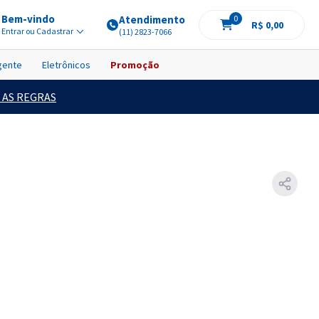
Bem-vindo
Atendimento
0
R$ 0,00
Entrar ou Cadastrar
(11) 2823-7066
igente
Eletrônicos
Promoção
 AS REGRAS